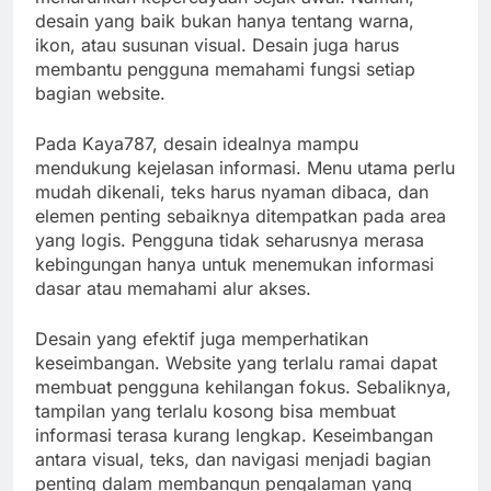
desain yang baik bukan hanya tentang warna,
ikon, atau susunan visual. Desain juga harus
membantu pengguna memahami fungsi setiap
bagian website.
Pada Kaya787, desain idealnya mampu
mendukung kejelasan informasi. Menu utama perlu
mudah dikenali, teks harus nyaman dibaca, dan
elemen penting sebaiknya ditempatkan pada area
yang logis. Pengguna tidak seharusnya merasa
kebingungan hanya untuk menemukan informasi
dasar atau memahami alur akses.
Desain yang efektif juga memperhatikan
keseimbangan. Website yang terlalu ramai dapat
membuat pengguna kehilangan fokus. Sebaliknya,
tampilan yang terlalu kosong bisa membuat
informasi terasa kurang lengkap. Keseimbangan
antara visual, teks, dan navigasi menjadi bagian
penting dalam membangun pengalaman yang