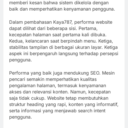
memberi kesan bahwa sistem dikelola dengan
baik dan memperhatikan kenyamanan pengguna.
Dalam pembahasan Kaya787, performa website
dapat dilihat dari beberapa sisi. Pertama,
kecepatan halaman saat pertama kali dibuka.
Kedua, kelancaran saat berpindah menu. Ketiga,
stabilitas tampilan di berbagai ukuran layar. Ketiga
aspek ini berpengaruh langsung terhadap persepsi
pengguna.
Performa yang baik juga mendukung SEO. Mesin
pencari semakin memperhatikan kualitas
pengalaman halaman, termasuk kenyamanan
akses dan relevansi konten. Namun, kecepatan
saja tidak cukup. Website tetap membutuhkan
struktur heading yang rapi, konten yang informatif,
serta informasi yang menjawab search intent
pengguna.