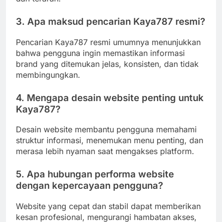
3. Apa maksud pencarian Kaya787 resmi?
Pencarian Kaya787 resmi umumnya menunjukkan
bahwa pengguna ingin memastikan informasi
brand yang ditemukan jelas, konsisten, dan tidak
membingungkan.
4. Mengapa desain website penting untuk
Kaya787?
Desain website membantu pengguna memahami
struktur informasi, menemukan menu penting, dan
merasa lebih nyaman saat mengakses platform.
5. Apa hubungan performa website
dengan kepercayaan pengguna?
Website yang cepat dan stabil dapat memberikan
kesan profesional, mengurangi hambatan akses,