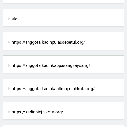
slot
https://anggota.kadinpulausebetul.org/
https://anggota.kadinkabpasangkayu.org/
https://anggota.kadinkablimapuluhkota.org/
https://kadinbinjaikota.org/