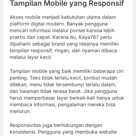
Tampilan Mobile yang Responsif
Akses mobile menjadi kebutuhan utama dalam
platform digital modern. Banyak pengguna
mencari informasi melalui ponsel karena lebih
praktis dan cepat. Karena itu, Kaya787 perlu
dipahami sebagai brand yang idealnya memiliki
tampilan responsif, ringan, dan nyaman dibaca
melalui layar kecil.
Tampilan mobile yang baik memiliki beberapa ciri
penting. Teks tidak terlalu kecil, tombol mudah
ditekan, menu tidak tersembunyi terlalu dalam,
dan halaman tidak terasa berat. Jika pengguna
harus memperbesar layar berkali-kali hanya untuk
membaca informasi, pengalaman mereka bisa
menurun.
Responsivitas juga berhubungan dengan
konsistensi. Pengguna yang membuka website