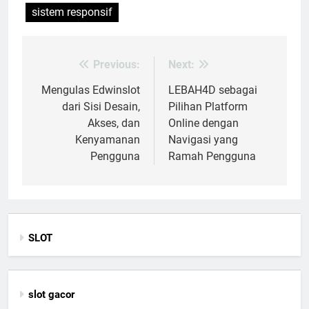
sistem responsif
Previous:
Next:
Post
navigation
Mengulas Edwinslot
LEBAH4D sebagai
dari Sisi Desain,
Pilihan Platform
Akses, dan
Online dengan
Kenyamanan
Navigasi yang
Pengguna
Ramah Pengguna
SLOT
slot gacor