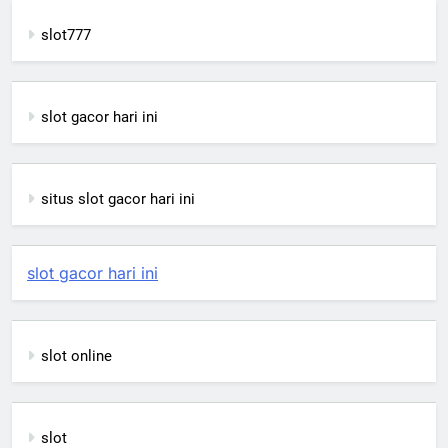
slot777
slot gacor hari ini
situs slot gacor hari ini
slot gacor hari ini
slot online
slot