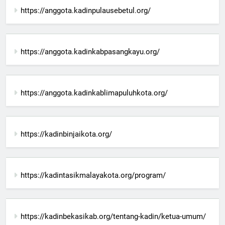
https://anggota.kadinpulausebetul.org/
https://anggota.kadinkabpasangkayu.org/
https://anggota.kadinkablimapuluhkota.org/
https://kadinbinjaikota.org/
https://kadintasikmalayakota.org/program/
https://kadinbekasikab.org/tentang-kadin/ketua-umum/