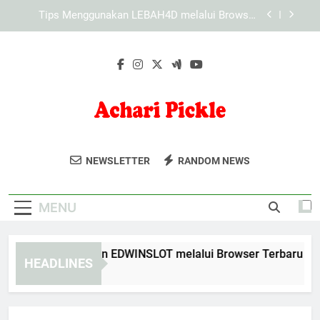
Skip
EDWINSLOT dengan Sistem Akses yang Stabil
to
dan Responsif
content
LEBAH4D dengan Sistem Akses yang Stabil dan
Responsif
Tips Menggunakan EDWINSLOT melalui Browser
Terbaru
Tips Menggunakan LEBAH4D melalui Browser
Terbaru
Achari Pickle
EDWINSLOT dengan Sistem Akses yang Stabil
Rasakan Kelezatan Acar Khas India Dari
dan Responsif
NEWSLETTER
RANDOM NEWS
Achari Pickle. Produk Autentik Dengan Rasa
LEBAH4D dengan Sistem Akses yang Stabil dan
Responsif
Yang Menggugah Selera.
MENU
ips Menggunakan EDWINSLOT melalui Browser Terbaru
HEADLINES
Weeks Ago