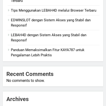
Terbaru
Tips Menggunakan LEBAH4D melalui Browser Terbaru
EDWINSLOT dengan Sistem Akses yang Stabil dan
Responsif
LEBAH4D dengan Sistem Akses yang Stabil dan
Responsif
Panduan Memaksimalkan Fitur KAYA787 untuk
Pengalaman Lebih Praktis
Recent Comments
No comments to show.
Archives