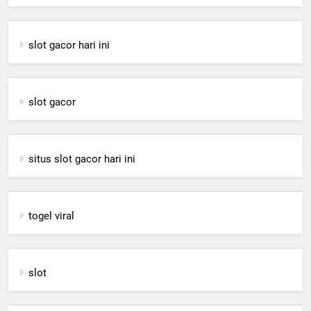
slot gacor hari ini
slot gacor
situs slot gacor hari ini
togel viral
slot