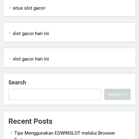
situs slot gacor
slot gacor hari ini
slot gacor hari ini
Search
SEARCH
Recent Posts
Tips Menggunakan EDWINSLOT melalui Browser