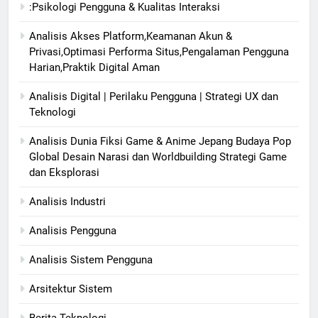
:Psikologi Pengguna & Kualitas Interaksi
Analisis Akses Platform,Keamanan Akun &
Privasi,Optimasi Performa Situs,Pengalaman Pengguna
Harian,Praktik Digital Aman
Analisis Digital | Perilaku Pengguna | Strategi UX dan
Teknologi
Analisis Dunia Fiksi Game & Anime Jepang Budaya Pop
Global Desain Narasi dan Worldbuilding Strategi Game
dan Eksplorasi
Analisis Industri
Analisis Pengguna
Analisis Sistem Pengguna
Arsitektur Sistem