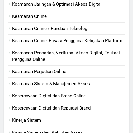
Keamanan Jaringan & Optimasi Akses Digital
Keamanan Online
Keamanan Online / Panduan Teknologi
Keamanan Online, Privasi Pengguna, Kebijakan Platform
Keamanan Pencarian, Verifikasi Akses Digital, Edukasi
Pengguna Online
Keamanan Perjudian Online
Keamanan Sistem & Manajemen Akses
Kepercayaan Digital dan Brand Online
Kepercayaan Digital dan Reputasi Brand
Kinerja Sistem
Kinerja Sistem dan Stabilitas Akses