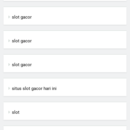
slot gacor
slot gacor
slot gacor
situs slot gacor hari ini
slot