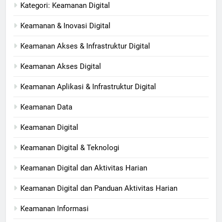
Kategori: Keamanan Digital
Keamanan & Inovasi Digital
Keamanan Akses & Infrastruktur Digital
Keamanan Akses Digital
Keamanan Aplikasi & Infrastruktur Digital
Keamanan Data
Keamanan Digital
Keamanan Digital & Teknologi
Keamanan Digital dan Aktivitas Harian
Keamanan Digital dan Panduan Aktivitas Harian
Keamanan Informasi