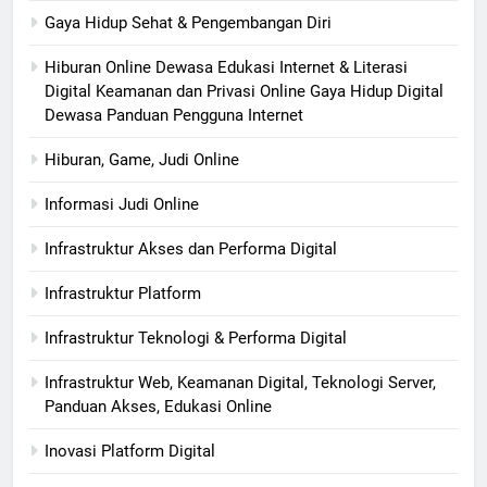
Gaya Hidup Sehat & Pengembangan Diri
Hiburan Online Dewasa Edukasi Internet & Literasi
Digital Keamanan dan Privasi Online Gaya Hidup Digital
Dewasa Panduan Pengguna Internet
Hiburan, Game, Judi Online
Informasi Judi Online
Infrastruktur Akses dan Performa Digital
Infrastruktur Platform
Infrastruktur Teknologi & Performa Digital
Infrastruktur Web, Keamanan Digital, Teknologi Server,
Panduan Akses, Edukasi Online
Inovasi Platform Digital