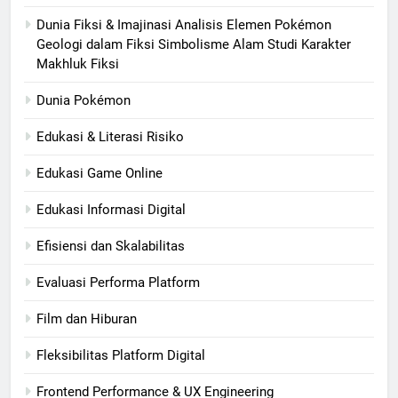
Dunia Fiksi & Imajinasi Analisis Elemen Pokémon
Geologi dalam Fiksi Simbolisme Alam Studi Karakter
Makhluk Fiksi
Dunia Pokémon
Edukasi & Literasi Risiko
Edukasi Game Online
Edukasi Informasi Digital
Efisiensi dan Skalabilitas
Evaluasi Performa Platform
Film dan Hiburan
Fleksibilitas Platform Digital
Frontend Performance & UX Engineering