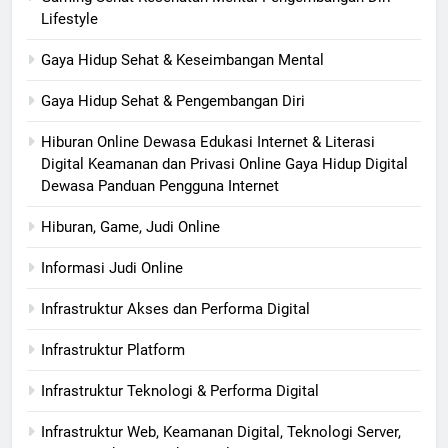
Lifestyle
Gaya Hidup Sehat & Keseimbangan Mental
Gaya Hidup Sehat & Pengembangan Diri
Hiburan Online Dewasa Edukasi Internet & Literasi
Digital Keamanan dan Privasi Online Gaya Hidup Digital
Dewasa Panduan Pengguna Internet
Hiburan, Game, Judi Online
Informasi Judi Online
Infrastruktur Akses dan Performa Digital
Infrastruktur Platform
Infrastruktur Teknologi & Performa Digital
Infrastruktur Web, Keamanan Digital, Teknologi Server,