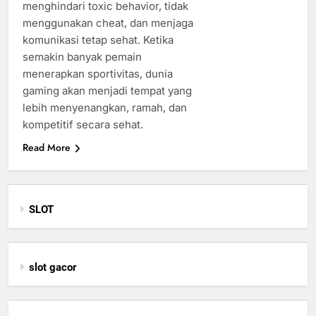
menghindari toxic behavior, tidak
menggunakan cheat, dan menjaga
komunikasi tetap sehat. Ketika
semakin banyak pemain
menerapkan sportivitas, dunia
gaming akan menjadi tempat yang
lebih menyenangkan, ramah, dan
kompetitif secara sehat.
Read More
SLOT
slot gacor