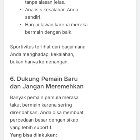
tanpa alasan jelas.
Analisis kesalahan Anda
sendiri.
Hargai lawan karena mereka
bermain dengan baik.
Sportivitas terlihat dari bagaimana
Anda menghadapi kekalahan,
bukan hanya kemenangan.
6. Dukung Pemain Baru
dan Jangan Meremehkan
Banyak pemain pemula merasa
takut bermain karena sering
direndahkan. Anda bisa membuat
perbedaan besar dengan sikap
yang lebih suportif.
Yang bisa dilakukan: