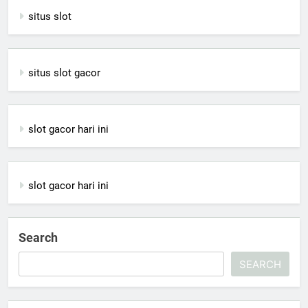
situs slot
situs slot gacor
slot gacor hari ini
slot gacor hari ini
Search
SEARCH