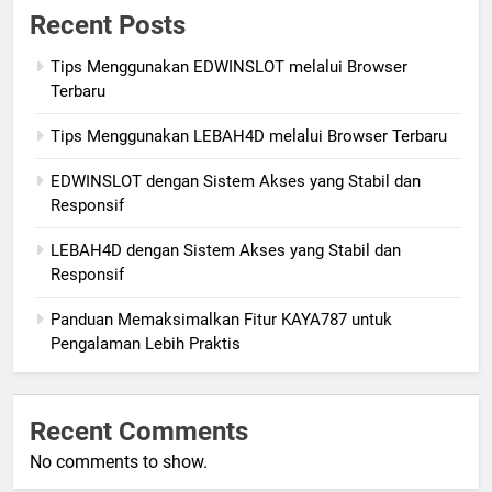
Recent Posts
Tips Menggunakan EDWINSLOT melalui Browser
Terbaru
Tips Menggunakan LEBAH4D melalui Browser Terbaru
EDWINSLOT dengan Sistem Akses yang Stabil dan
Responsif
LEBAH4D dengan Sistem Akses yang Stabil dan
Responsif
Panduan Memaksimalkan Fitur KAYA787 untuk
Pengalaman Lebih Praktis
Recent Comments
No comments to show.