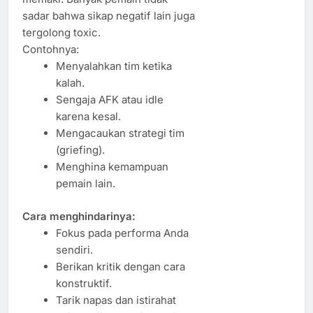
sadar bahwa sikap negatif lain juga
tergolong toxic.
Contohnya:
Menyalahkan tim ketika
kalah.
Sengaja AFK atau idle
karena kesal.
Mengacaukan strategi tim
(griefing).
Menghina kemampuan
pemain lain.
Cara menghindarinya:
Fokus pada performa Anda
sendiri.
Berikan kritik dengan cara
konstruktif.
Tarik napas dan istirahat