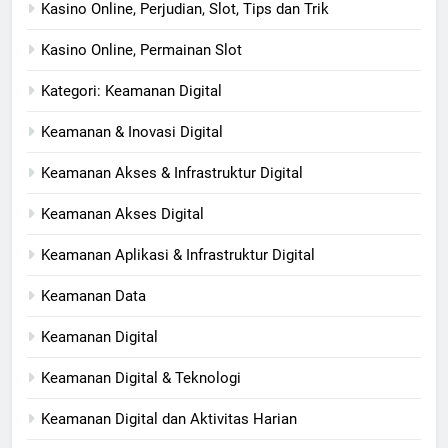
Kasino Online, Perjudian, Slot, Tips dan Trik
Kasino Online, Permainan Slot
Kategori: Keamanan Digital
Keamanan & Inovasi Digital
Keamanan Akses & Infrastruktur Digital
Keamanan Akses Digital
Keamanan Aplikasi & Infrastruktur Digital
Keamanan Data
Keamanan Digital
Keamanan Digital & Teknologi
Keamanan Digital dan Aktivitas Harian