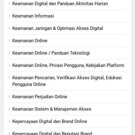
Keamanan Digital dan Panduan Aktivitas Harian
Keamanan Informasi
Keamanan Jaringan & Optimasi Akses Digital
Keamanan Online
Keamanan Online / Panduan Teknologi
Keamanan Online, Privasi Pengguna, Kebijakan Platform
Keamanan Pencarian, Verifikasi Akses Digital, Edukasi
Pengguna Online
Keamanan Perjudian Online
Keamanan Sistem & Manajemen Akses
Kepercayaan Digital dan Brand Online
Kepercayaan Digital dan Reputasi Brand