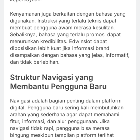
Kenyamanan juga berkaitan dengan bahasa yang
digunakan. Instruksi yang terlalu teknis dapat
membuat pengguna awam merasa kesulitan.
Sebaliknya, bahasa yang terlalu promosi dapat
menurunkan kredibilitas. Edwinslot dapat
diposisikan lebih kuat jika informasi brand
disampaikan dengan bahasa yang jelas, informatif,
dan tidak berlebihan.
Struktur Navigasi yang
Membantu Pengguna Baru
Navigasi adalah bagian penting dalam platform
digital. Pengguna baru sering kali membutuhkan
arahan yang sederhana agar dapat memahami
fitur, informasi, dan alur penggunaan. Jika
navigasi tidak rapi, pengguna bisa merasa
bingung meskipun tampilan platform terlihat