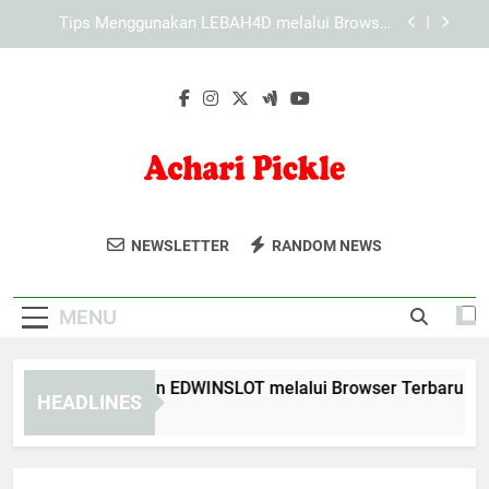
Skip
EDWINSLOT dengan Sistem Akses yang Stabil
to
dan Responsif
content
LEBAH4D dengan Sistem Akses yang Stabil dan
Responsif
Tips Menggunakan EDWINSLOT melalui Browser
Terbaru
Tips Menggunakan LEBAH4D melalui Browser
Terbaru
Achari Pickle
EDWINSLOT dengan Sistem Akses yang Stabil
Rasakan Kelezatan Acar Khas India Dari
dan Responsif
NEWSLETTER
RANDOM NEWS
Achari Pickle. Produk Autentik Dengan Rasa
LEBAH4D dengan Sistem Akses yang Stabil dan
Responsif
Yang Menggugah Selera.
MENU
ips Menggunakan EDWINSLOT melalui Browser Terbaru
HEADLINES
Weeks Ago