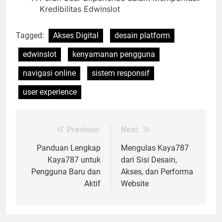
Kredibilitas Edwinslot
Tagged:
Akses Digital
desain platform
edwinslot
kenyamanan pengguna
navigasi online
sistem responsif
user experience
Previous:
Next:
Post
navigation
Panduan Lengkap
Mengulas Kaya787
Kaya787 untuk
dari Sisi Desain,
Pengguna Baru dan
Akses, dan Performa
Aktif
Website