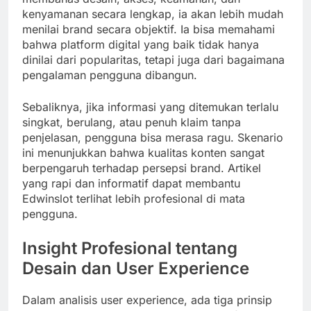
kenyamanan secara lengkap, ia akan lebih mudah
menilai brand secara objektif. Ia bisa memahami
bahwa platform digital yang baik tidak hanya
dinilai dari popularitas, tetapi juga dari bagaimana
pengalaman pengguna dibangun.
Sebaliknya, jika informasi yang ditemukan terlalu
singkat, berulang, atau penuh klaim tanpa
penjelasan, pengguna bisa merasa ragu. Skenario
ini menunjukkan bahwa kualitas konten sangat
berpengaruh terhadap persepsi brand. Artikel
yang rapi dan informatif dapat membantu
Edwinslot terlihat lebih profesional di mata
pengguna.
Insight Profesional tentang
Desain dan User Experience
Dalam analisis user experience, ada tiga prinsip