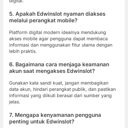
digital.
5. Apakah Edwinslot nyaman diakses
melalui perangkat mobile?
Platform digital modern idealnya mendukung
akses mobile agar pengguna dapat membaca
informasi dan menggunakan fitur utama dengan
lebih praktis.
6. Bagaimana cara menjaga keamanan
akun saat mengakses Edwinslot?
Gunakan kata sandi kuat, jangan membagikan
data akun, hindari perangkat publik, dan pastikan
informasi yang diikuti berasal dari sumber yang
jelas.
7. Mengapa kenyamanan pengguna
penting untuk Edwinslot?