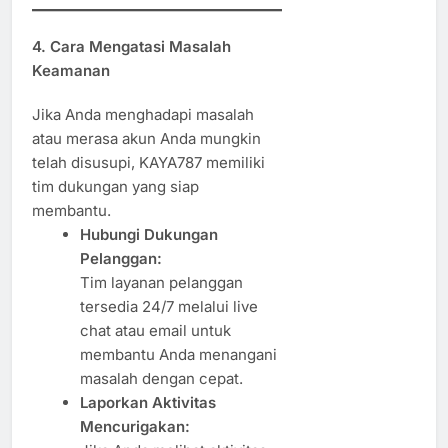
4. Cara Mengatasi Masalah
Keamanan
Jika Anda menghadapi masalah
atau merasa akun Anda mungkin
telah disusupi, KAYA787 memiliki
tim dukungan yang siap
membantu.
Hubungi Dukungan
Pelanggan:
Tim layanan pelanggan
tersedia 24/7 melalui live
chat atau email untuk
membantu Anda menangani
masalah dengan cepat.
Laporkan Aktivitas
Mencurigakan: