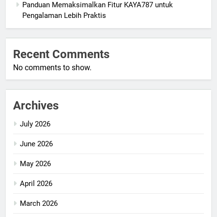
Panduan Memaksimalkan Fitur KAYA787 untuk
Pengalaman Lebih Praktis
Recent Comments
No comments to show.
Archives
July 2026
June 2026
May 2026
April 2026
March 2026