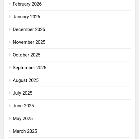
February 2026
January 2026
December 2025
November 2025
October 2025
September 2025
August 2025
July 2025
June 2025
May 2025
March 2025