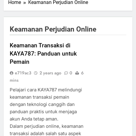
Home
Keamanan Perjudian Online
Keamanan Perjudian Online
Keamanan Transaksi di
KAYA787: Panduan untuk
Pemain
e719ac3
2 years ago
0
6
mins
Pelajari cara KAYA787 melindungi
keamanan transaksi pemain
dengan teknologi canggih dan
panduan praktis untuk menjaga
akun Anda tetap aman.
Dalam perjudian online, keamanan
transaksi adalah salah satu aspek