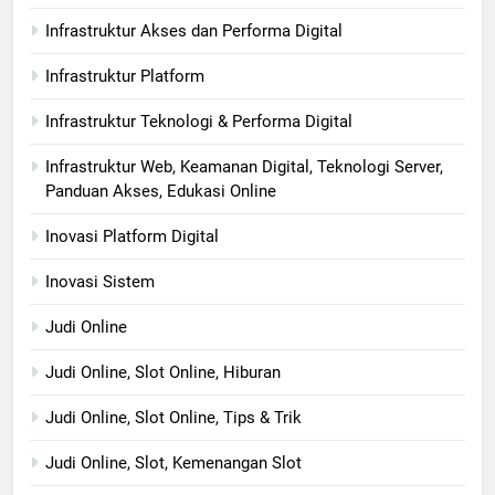
Infrastruktur Akses dan Performa Digital
Infrastruktur Platform
Infrastruktur Teknologi & Performa Digital
Infrastruktur Web, Keamanan Digital, Teknologi Server,
Panduan Akses, Edukasi Online
Inovasi Platform Digital
Inovasi Sistem
Judi Online
Judi Online, Slot Online, Hiburan
Judi Online, Slot Online, Tips & Trik
Judi Online, Slot, Kemenangan Slot