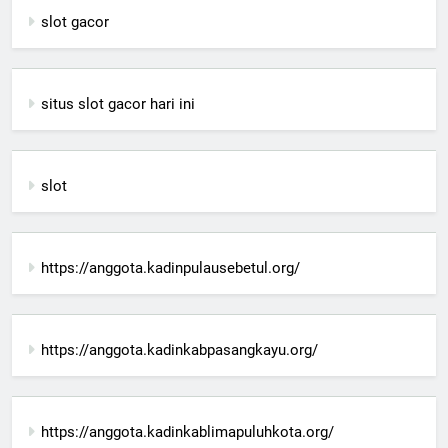
slot gacor
situs slot gacor hari ini
slot
https://anggota.kadinpulausebetul.org/
https://anggota.kadinkabpasangkayu.org/
https://anggota.kadinkablimapuluhkota.org/