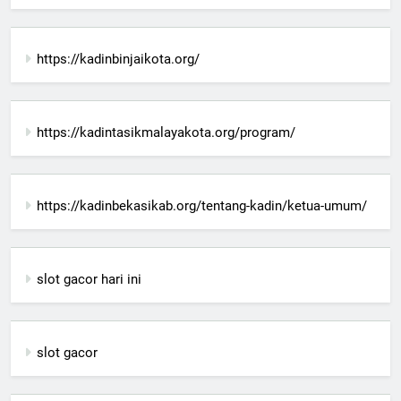
https://kadinbinjaikota.org/
https://kadintasikmalayakota.org/program/
https://kadinbekasikab.org/tentang-kadin/ketua-umum/
slot gacor hari ini
slot gacor