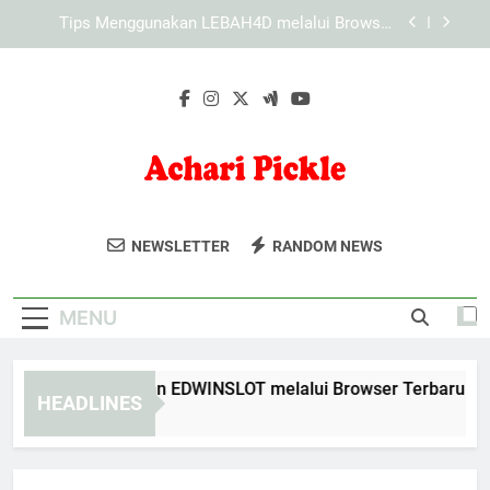
Skip
EDWINSLOT dengan Sistem Akses yang Stabil
to
dan Responsif
content
LEBAH4D dengan Sistem Akses yang Stabil dan
Responsif
Tips Menggunakan EDWINSLOT melalui Browser
Terbaru
Tips Menggunakan LEBAH4D melalui Browser
Terbaru
Achari Pickle
EDWINSLOT dengan Sistem Akses yang Stabil
Rasakan Kelezatan Acar Khas India Dari
dan Responsif
NEWSLETTER
RANDOM NEWS
Achari Pickle. Produk Autentik Dengan Rasa
LEBAH4D dengan Sistem Akses yang Stabil dan
Responsif
Yang Menggugah Selera.
MENU
ips Menggunakan EDWINSLOT melalui Browser Terbaru
HEADLINES
Weeks Ago