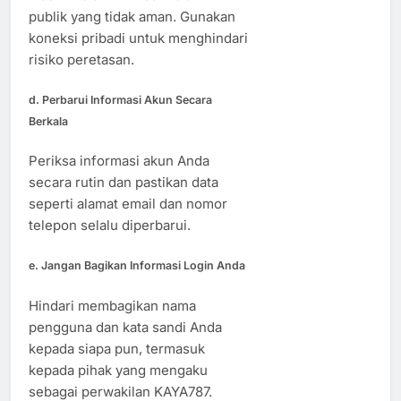
publik yang tidak aman. Gunakan
koneksi pribadi untuk menghindari
risiko peretasan.
d. Perbarui Informasi Akun Secara
Berkala
Periksa informasi akun Anda
secara rutin dan pastikan data
seperti alamat email dan nomor
telepon selalu diperbarui.
e. Jangan Bagikan Informasi Login Anda
Hindari membagikan nama
pengguna dan kata sandi Anda
kepada siapa pun, termasuk
kepada pihak yang mengaku
sebagai perwakilan KAYA787.