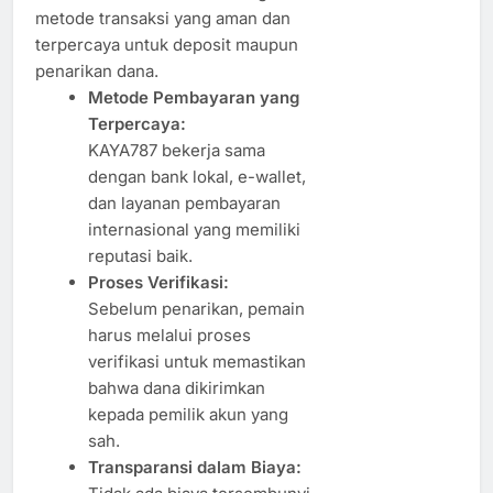
metode transaksi yang aman dan
terpercaya untuk deposit maupun
penarikan dana.
Metode Pembayaran yang
Terpercaya:
KAYA787 bekerja sama
dengan bank lokal, e-wallet,
dan layanan pembayaran
internasional yang memiliki
reputasi baik.
Proses Verifikasi:
Sebelum penarikan, pemain
harus melalui proses
verifikasi untuk memastikan
bahwa dana dikirimkan
kepada pemilik akun yang
sah.
Transparansi dalam Biaya: