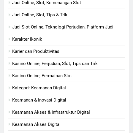
Judi Online, Slot, Kemenangan Slot
Judi Online, Slot, Tips & Trik
Judi Slot Online, Teknologi Perjudian, Platform Judi
Karakter Ikonik
Karier dan Produktivitas
Kasino Online, Perjudian, Slot, Tips dan Trik
Kasino Online, Permainan Slot
Kategori: Keamanan Digital
Keamanan & Inovasi Digital
Keamanan Akses & Infrastruktur Digital
Keamanan Akses Digital