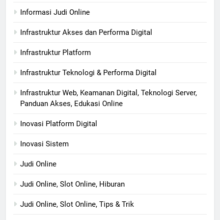
Informasi Judi Online
Infrastruktur Akses dan Performa Digital
Infrastruktur Platform
Infrastruktur Teknologi & Performa Digital
Infrastruktur Web, Keamanan Digital, Teknologi Server,
Panduan Akses, Edukasi Online
Inovasi Platform Digital
Inovasi Sistem
Judi Online
Judi Online, Slot Online, Hiburan
Judi Online, Slot Online, Tips & Trik