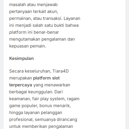
masalah atau menjawab
pertanyaan terkait akun,
permainan, atau transaksi. Layanan
ini menjadi salah satu bukti bahwa
platform ini benar-benar
mengutamakan pengalaman dan
kepuasan pemain.
Kesimpulan
Secara keseluruhan, Tiara4D
merupakan
platform slot
terpercaya
yang menawarkan
berbagai keunggulan. Dari
keamanan, fair play system, ragam
game populer, bonus menarik,
hingga layanan pelanggan
profesional, semuanya dirancang
untuk memberikan pengalaman