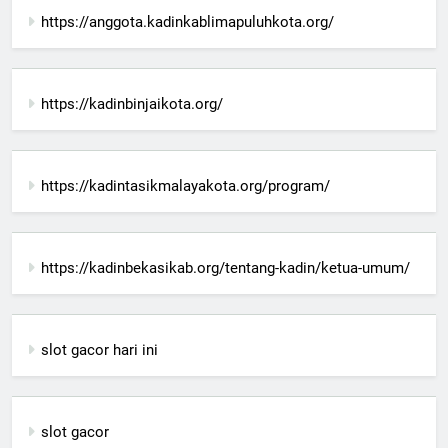
https://anggota.kadinkablimapuluhkota.org/
https://kadinbinjaikota.org/
https://kadintasikmalayakota.org/program/
https://kadinbekasikab.org/tentang-kadin/ketua-umum/
slot gacor hari ini
slot gacor