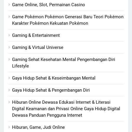
Game Online, Slot, Permainan Casino
Game Pokémon Pokémon Generasi Baru Teori Pokémon
Karakter Pokémon Kekuatan Pokémon
Gaming & Entertainment
Gaming & Virtual Universe
Gaming Sehat Kesehatan Mental Pengembangan Diri
Lifestyle
Gaya Hidup Sehat & Keseimbangan Mental
Gaya Hidup Sehat & Pengembangan Diri
Hiburan Online Dewasa Edukasi Internet & Literasi
Digital Keamanan dan Privasi Online Gaya Hidup Digital
Dewasa Panduan Pengguna Internet
Hiburan, Game, Judi Online