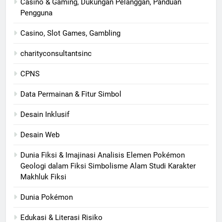
Casino & Gaming, Dukungan Pelanggan, Panduan
Pengguna
Casino, Slot Games, Gambling
charityconsultantsinc
CPNS
Data Permainan & Fitur Simbol
Desain Inklusif
Desain Web
Dunia Fiksi & Imajinasi Analisis Elemen Pokémon
Geologi dalam Fiksi Simbolisme Alam Studi Karakter
Makhluk Fiksi
Dunia Pokémon
Edukasi & Literasi Risiko