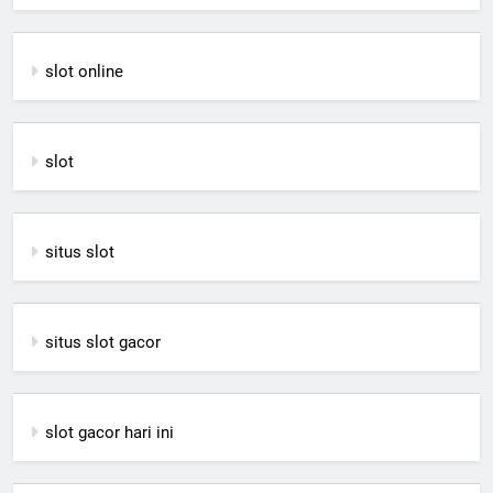
slot online
slot
situs slot
situs slot gacor
slot gacor hari ini