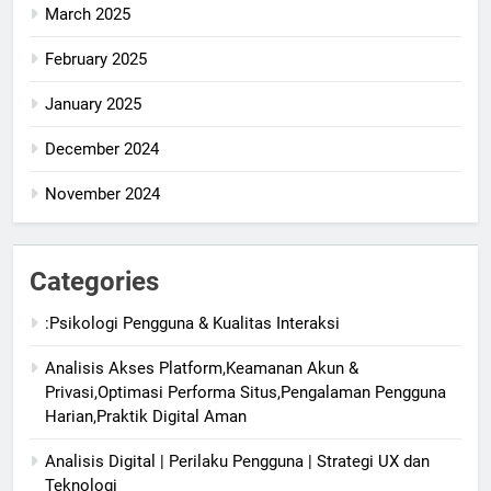
March 2025
February 2025
January 2025
December 2024
November 2024
Categories
:Psikologi Pengguna & Kualitas Interaksi
Analisis Akses Platform,Keamanan Akun &
Privasi,Optimasi Performa Situs,Pengalaman Pengguna
Harian,Praktik Digital Aman
Analisis Digital | Perilaku Pengguna | Strategi UX dan
Teknologi