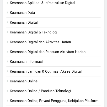
Keamanan Aplikasi & Infrastruktur Digital
Keamanan Data
Keamanan Digital
Keamanan Digital & Teknologi
Keamanan Digital dan Aktivitas Harian
Keamanan Digital dan Panduan Aktivitas Harian
Keamanan Informasi
Keamanan Jaringan & Optimasi Akses Digital
Keamanan Online
Keamanan Online / Panduan Teknologi
Keamanan Online, Privasi Pengguna, Kebijakan Platform