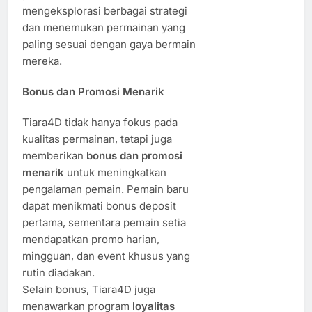
mengeksplorasi berbagai strategi
dan menemukan permainan yang
paling sesuai dengan gaya bermain
mereka.
Bonus dan Promosi Menarik
Tiara4D tidak hanya fokus pada
kualitas permainan, tetapi juga
memberikan
bonus dan promosi
menarik
untuk meningkatkan
pengalaman pemain. Pemain baru
dapat menikmati bonus deposit
pertama, sementara pemain setia
mendapatkan promo harian,
mingguan, dan event khusus yang
rutin diadakan.
Selain bonus, Tiara4D juga
menawarkan program
loyalitas