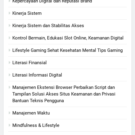
Kepercayaan Digital dan Reputasi Brand
Kinerja Sistem
Kinerja Sistem dan Stabilitas Akses
Kontrol Bermain, Edukasi Slot Online, Keamanan Digital
Lifestyle Gaming Sehat Kesehatan Mental Tips Gaming
Literasi Finansial
Literasi Informasi Digital
Manajemen Ekstensi Browser Perbaikan Script dan
Tampilan Solusi Akses Situs Keamanan dan Privasi
Bantuan Teknis Pengguna
Manajemen Waktu
Mindfulness & Lifestyle