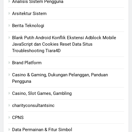
Analisis Sistem Pengguna
Arsitektur Sistem
Berita Teknologi
Blank Putih Android Konflik Ekstensi Adblock Mobile
JavaScript dan Cookies Reset Data Situs
Troubleshooting Tiara4D
Brand Platform
Casino & Gaming, Dukungan Pelanggan, Panduan
Pengguna
Casino, Slot Games, Gambling
charityconsultantsinc
CPNS
Data Permainan & Fitur Simbol