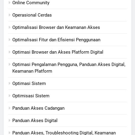
Online Community
Operasional Cerdas
Optimalisasi Browser dan Keamanan Akses
Optimalisasi Fitur dan Efisiensi Penggunaan
Optimasi Browser dan Akses Platform Digital
Optimasi Pengalaman Pengguna, Panduan Akses Digital,
Keamanan Platform
Optimasi Sistem
Optimisasi Sistem
Panduan Akses Cadangan
Panduan Akses Digital
Panduan Akses, Troubleshooting Digital, Keamanan