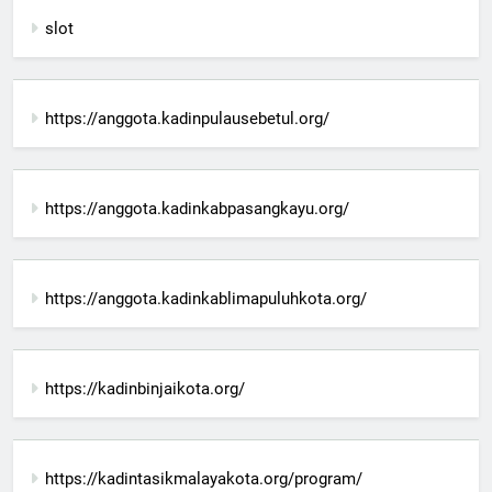
slot
https://anggota.kadinpulausebetul.org/
https://anggota.kadinkabpasangkayu.org/
https://anggota.kadinkablimapuluhkota.org/
https://kadinbinjaikota.org/
https://kadintasikmalayakota.org/program/