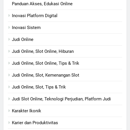
Panduan Akses, Edukasi Online
Inovasi Platform Digital
Inovasi Sistem
Judi Online
Judi Online, Slot Online, Hiburan
Judi Online, Slot Online, Tips & Trik
Judi Online, Slot, Kemenangan Slot
Judi Online, Slot, Tips & Trik
Judi Slot Online, Teknologi Perjudian, Platform Judi
Karakter Ikonik
Karier dan Produktivitas