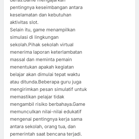
pentingnya keseimbangan antara
keselamatan dan kebutuhan
aktivitas slot.
Selain itu, game menampilkan
simulasi di lingkungan
sekolah.Pihak sekolah virtual
menerima laporan keterlambatan
massal dan meminta pemain
menentukan apakah kegiatan
belajar akan dimulai tepat waktu
atau ditunda.Beberapa guru juga
mengirimkan pesan simulatif untuk
memastikan pelajar tidak
mengambil risiko berbahaya.Game
memunculkan nilai-nilai edukatif
mengenai pentingnya kerja sama
antara sekolah, orang tua, dan
pemerintah saat bencana terjadi.