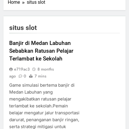
Home
situs slot
situs slot
Banjir di Medan Labuhan
Sebabkan Ratusan Pelajar
Terlambat ke Sekolah
e719ac3
8 months
ago
0
7 mins
Game simulasi bertema banjir di
Medan Labuhan yang
mengakibatkan ratusan pelajar
terlambat ke sekolah.Pemain
belajar mengatur jalur transportasi
darurat, penanganan banjir ringan,
serta strategi mitigasi untuk