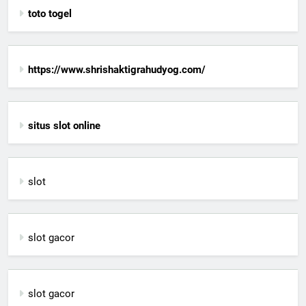
toto togel
https://www.shrishaktigrahudyog.com/
situs slot online
slot
slot gacor
slot gacor