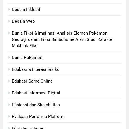
Desain Inklusif
Desain Web
Dunia Fiksi & Imajinasi Analisis Elemen Pokémon
Geologi dalam Fiksi Simbolisme Alam Studi Karakter
Makhluk Fiksi
Dunia Pokémon
Edukasi & Literasi Risiko
Edukasi Game Online
Edukasi Informasi Digital
Efisiensi dan Skalabilitas
Evaluasi Performa Platform
Film dan Hiburan