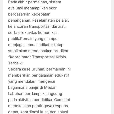
Pada akhir permainan, sistem
evaluasi menampilkan skor
berdasarkan kecepatan
penanganan, keselamatan pelajar,
kelancaran transportasi darurat,
serta efektivitas komunikasi
publik.Pemain yang mampu
menjaga semua indikator tetap
stabil akan mendapatkan predikat
“Koordinator Transportasi Krisis
Terbaik”.
Secara keseluruhan, permainan ini
memberikan pengalaman edukatif
yang mendalam mengenai
bagaimana banjir di Medan
Labuhan berdampak langsung
pada aktivitas pendidikan.Game ini
menekankan pentingnya respons
cepat, koordinasi kuat, dan solusi