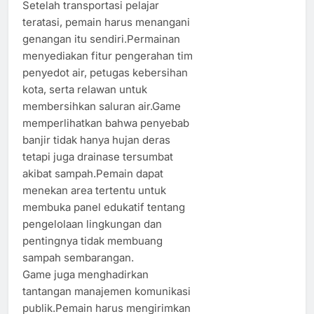
Setelah transportasi pelajar
teratasi, pemain harus menangani
genangan itu sendiri.Permainan
menyediakan fitur pengerahan tim
penyedot air, petugas kebersihan
kota, serta relawan untuk
membersihkan saluran air.Game
memperlihatkan bahwa penyebab
banjir tidak hanya hujan deras
tetapi juga drainase tersumbat
akibat sampah.Pemain dapat
menekan area tertentu untuk
membuka panel edukatif tentang
pengelolaan lingkungan dan
pentingnya tidak membuang
sampah sembarangan.
Game juga menghadirkan
tantangan manajemen komunikasi
publik.Pemain harus mengirimkan