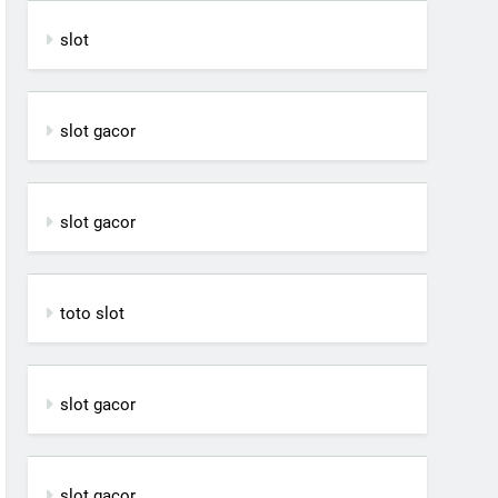
slot
slot gacor
slot gacor
toto slot
slot gacor
slot gacor