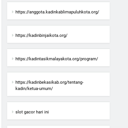
https://anggota.kadinkablimapuluhkota.org/
https://kadinbinjaikota.org/
https://kadintasikmalayakota.org/program/
https://kadinbekasikab.org/tentang-
kadin/ketua-umum/
slot gacor hari ini