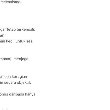
r mekanisme
ar tetap terkendali:
uan
an kecil untuk sesi
membantu menjaga
an dan kerugian
 secara objektif.
bonus daripada hanya