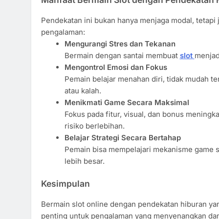
Pendekatan ini bukan hanya menjaga modal, tetapi
pengalaman:
Mengurangi Stres dan Tekanan
Bermain dengan santai membuat
slot
menjadi
Mengontrol Emosi dan Fokus
Pemain belajar menahan diri, tidak mudah t
atau kalah.
Menikmati Game Secara Maksimal
Fokus pada fitur, visual, dan bonus meningk
risiko berlebihan.
Belajar Strategi Secara Bertahap
Pemain bisa mempelajari mekanisme game s
lebih besar.
Kesimpulan
Bermain slot online dengan pendekatan hiburan ya
penting untuk pengalaman yang menyenangkan dan