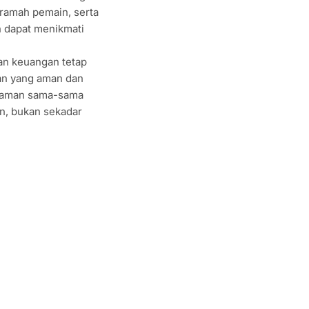
ramah pemain, serta
n dapat menikmati
an keuangan tetap
ran yang aman dan
laman sama-sama
n, bukan sekadar