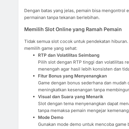
Dengan batas yang jelas, pemain bisa mengontrol 
permainan tanpa tekanan berlebihan.
Memilih Slot Online yang Ramah Pemain
Tidak semua slot cocok untuk pendekatan hiburan.
memilih game yang sehat:
RTP dan Volatilitas Seimbang
Pilih slot dengan RTP tinggi dan volatilitas 
menengah agar hasil lebih konsisten dan tidak 
Fitur Bonus yang Menyenangkan
Game dengan bonus sederhana dan mudah 
meningkatkan kesenangan tanpa membingu
Visual dan Suara yang Menarik
Slot dengan tema menyenangkan dapat men
tanpa memaksa pemain mengejar kemenanga
Mode Demo
Gunakan mode demo untuk mencoba game ba