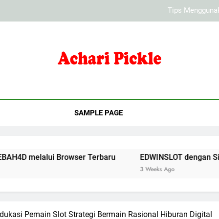
Tips Mengguna
EDWINSLOT dengan Sis
LEBAH4D dengan Sis
Tips Menggunakan
ari Pickle
lezatan Acar Khas India Dari Achari Pickle. Produk Autentik
Tips Mengguna
SAMPLE PAGE
EDWINSLOT dengan Sis
LEBAH4D dengan Sis
lui Browser Terbaru
EDWINSLOT dengan Sistem Akses 
3 Weeks Ago
ukasi Pemain Slot Strategi Bermain Rasional Hiburan Digital