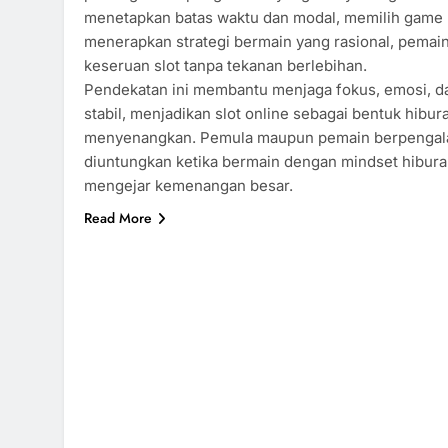
menetapkan batas waktu dan modal, memilih game 
menerapkan strategi bermain yang rasional, pemai
keseruan slot tanpa tekanan berlebihan.
Pendekatan ini membantu menjaga fokus, emosi, d
stabil, menjadikan slot online sebagai bentuk hibu
menyenangkan. Pemula maupun pemain berpenga
diuntungkan ketika bermain dengan mindset hibura
mengejar kemenangan besar.
Read More