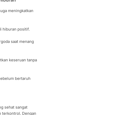
 juga meningkatkan
 hiburan positif.
ergoda saat menang
atkan keseruan tanpa
ebelum bertaruh
ng sehat sangat
 terkontrol. Dengan