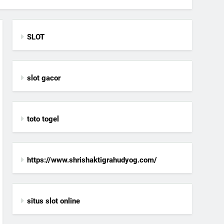
SLOT
slot gacor
toto togel
https://www.shrishaktigrahudyog.com/
situs slot online