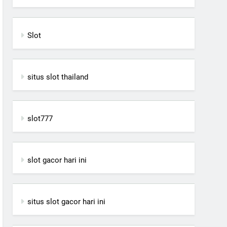
Slot
situs slot thailand
slot777
slot gacor hari ini
situs slot gacor hari ini