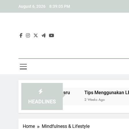
Skip
August 6, 2026
8:39:06 PM
to
content
Ach
Rasakan Ke
alui Browser Terbaru
Tips Menggunakan LEBAH4D mela
2 Weeks Ago
HEADLINES
Home
Mindfulness & Lifestyle