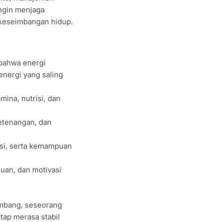
ingin menjaga
 keseimbangan hidup.
bahwa energi
 energi yang saling
ina, nutrisi, dan
etenangan, dan
si, serta kemampuan
uan, dan motivasi
eimbang, seseorang
tap merasa stabil