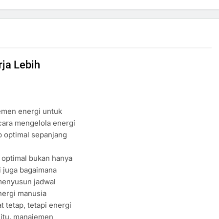
rja Lebih
jemen energi untuk
 cara mengelola energi
ap optimal sepanjang
 optimal bukan hanya
i juga bagaimana
menyusun jadwal
nergi manusia
 tetap, tetapi energi
a itu, manajemen