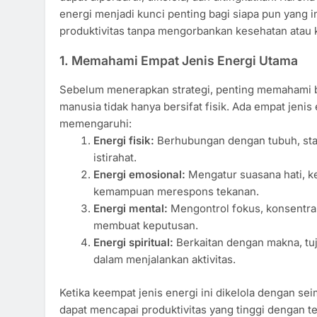
energi menjadi kunci penting bagi siapa pun yang 
produktivitas tanpa mengorbankan kesehatan atau
1. Memahami Empat Jenis Energi Utama
Sebelum menerapkan strategi, penting memahami 
manusia tidak hanya bersifat fisik. Ada empat jenis
memengaruhi:
Energi fisik:
Berhubungan dengan tubuh, stam
istirahat.
Energi emosional:
Mengatur suasana hati, k
kemampuan merespons tekanan.
Energi mental:
Mengontrol fokus, konsentra
membuat keputusan.
Energi spiritual:
Berkaitan dengan makna, tuj
dalam menjalankan aktivitas.
Ketika keempat jenis energi ini dikelola dengan s
dapat mencapai produktivitas yang tinggi dengan te