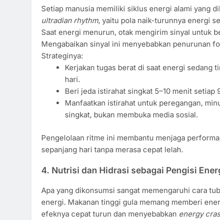
Setiap manusia memiliki siklus energi alami yang d
ultradian rhythm
, yaitu pola naik-turunnya energi s
Saat energi menurun, otak mengirim sinyal untuk be
Mengabaikan sinyal ini menyebabkan penurunan fo
Strateginya:
Kerjakan tugas berat di saat energi sedang ti
hari.
Beri jeda istirahat singkat 5–10 menit setiap 
Manfaatkan istirahat untuk peregangan, minum
singkat, bukan membuka media sosial.
Pengelolaan ritme ini membantu menjaga performa t
sepanjang hari tanpa merasa cepat lelah.
4. Nutrisi dan Hidrasi sebagai Pengisi Ener
Apa yang dikonsumsi sangat memengaruhi cara t
energi. Makanan tinggi gula memang memberi ener
efeknya cepat turun dan menyebabkan
energy cra