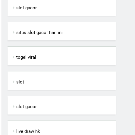
slot gacor
situs slot gacor hari ini
togel viral
slot
slot gacor
live draw hk