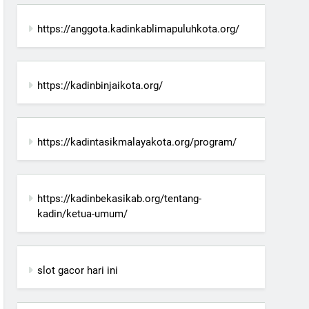
https://anggota.kadinkablimapuluhkota.org/
https://kadinbinjaikota.org/
https://kadintasikmalayakota.org/program/
https://kadinbekasikab.org/tentang-
kadin/ketua-umum/
slot gacor hari ini