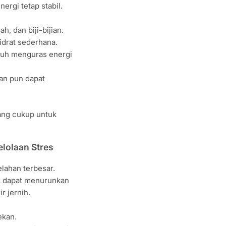
rgi tetap stabil.
h, dan biji-bijian.
idrat sederhana.
buh menguras energi
gan pun dapat
yang cukup untuk
lolaan Stres
lahan terbesar.
uk dapat menurunkan
 jernih.
ekan.