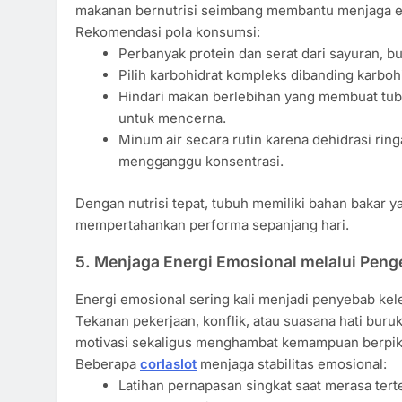
makanan bernutrisi seimbang membantu menjaga ene
Rekomendasi pola konsumsi:
Perbanyak protein dan serat dari sayuran, bua
Pilih karbohidrat kompleks dibanding karboh
Hindari makan berlebihan yang membuat tu
untuk mencerna.
Minum air secara rutin karena dehidrasi rin
mengganggu konsentrasi.
Dengan nutrisi tepat, tubuh memiliki bahan bakar 
mempertahankan performa sepanjang hari.
5. Menjaga Energi Emosional melalui Penge
Energi emosional sering kali menjadi penyebab kele
Tekanan pekerjaan, konflik, atau suasana hati bur
motivasi sekaligus menghambat kemampuan berpikir
Beberapa
corlaslot
menjaga stabilitas emosional:
Latihan pernapasan singkat saat merasa tert