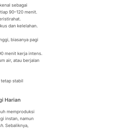
ikenal sebagai
etiap 90–120 menit.
ristirahat.
kus dan kelelahan.
nggi, biasanya pagi
90 menit kerja intens.
 air, atau berjalan
etap stabil
gi Harian
ubuh memproduksi
gi instan, namun
sh
. Sebaliknya,