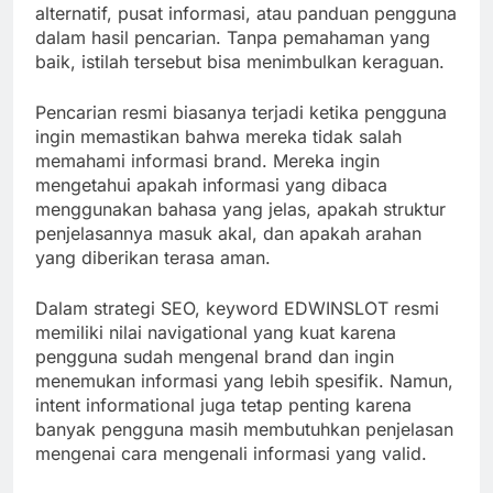
alternatif, pusat informasi, atau panduan pengguna
dalam hasil pencarian. Tanpa pemahaman yang
baik, istilah tersebut bisa menimbulkan keraguan.
Pencarian resmi biasanya terjadi ketika pengguna
ingin memastikan bahwa mereka tidak salah
memahami informasi brand. Mereka ingin
mengetahui apakah informasi yang dibaca
menggunakan bahasa yang jelas, apakah struktur
penjelasannya masuk akal, dan apakah arahan
yang diberikan terasa aman.
Dalam strategi SEO, keyword EDWINSLOT resmi
memiliki nilai navigational yang kuat karena
pengguna sudah mengenal brand dan ingin
menemukan informasi yang lebih spesifik. Namun,
intent informational juga tetap penting karena
banyak pengguna masih membutuhkan penjelasan
mengenai cara mengenali informasi yang valid.