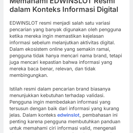
Memahami EDWINSLOT Resmi
dalam Konteks Informasi Digital
EDWINSLOT resmi menjadi salah satu variasi
pencarian yang banyak digunakan oleh pengguna
ketika mereka ingin memastikan kejelasan
informasi sebelum melanjutkan aktivitas digital.
Dalam ekosistem online yang semakin ramai,
pengguna tidak hanya mencari nama brand, tetapi
juga mencari kepastian bahwa informasi yang
mereka baca benar, relevan, dan tidak
membingungkan.
Istilah resmi dalam pencarian brand biasanya
menunjukkan kebutuhan terhadap validasi.
Pengguna ingin membedakan informasi yang
tersusun dengan baik dari informasi yang kurang
jelas. Dalam konteks
edwinslot
, pembahasan ini
penting karena pengguna membutuhkan panduan
untuk memahami ciri informasi valid, mengenali