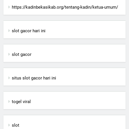
https://kadinbekasikab.org/tentang-kadin/ketua-umum/
slot gacor hari ini
slot gacor
situs slot gacor hari ini
togel viral
slot