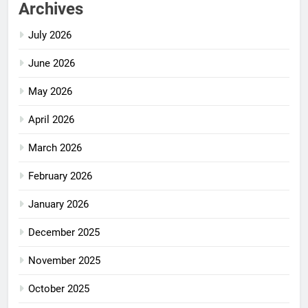
Archives
July 2026
June 2026
May 2026
April 2026
March 2026
February 2026
January 2026
December 2025
November 2025
October 2025