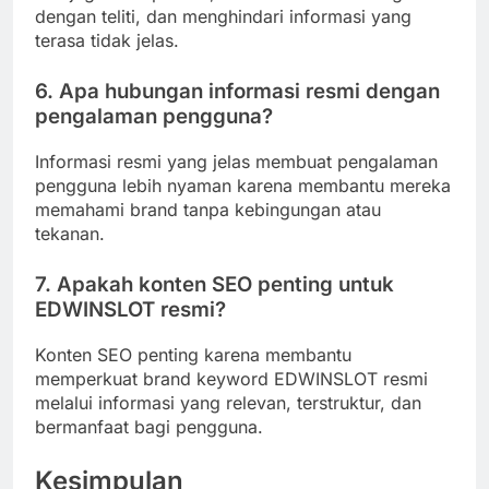
dengan teliti, dan menghindari informasi yang
terasa tidak jelas.
6. Apa hubungan informasi resmi dengan
pengalaman pengguna?
Informasi resmi yang jelas membuat pengalaman
pengguna lebih nyaman karena membantu mereka
memahami brand tanpa kebingungan atau
tekanan.
7. Apakah konten SEO penting untuk
EDWINSLOT resmi?
Konten SEO penting karena membantu
memperkuat brand keyword EDWINSLOT resmi
melalui informasi yang relevan, terstruktur, dan
bermanfaat bagi pengguna.
Kesimpulan