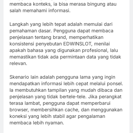
membaca konteks, ia bisa merasa bingung atau
salah memahami informasi.
Langkah yang lebih tepat adalah memulai dari
pemahaman dasar. Pengguna dapat membaca
penjelasan tentang brand, memperhatikan
konsistensi penyebutan EDWINSLOT, menilai
apakah bahasa yang digunakan profesional, lalu
memastikan tidak ada permintaan data yang tidak
relevan.
Skenario lain adalah pengguna lama yang ingin
mendapatkan informasi lebih cepat melalui ponsel.
Ia membutuhkan tampilan yang mudah dibaca dan
penjelasan yang tidak bertele-tele. Jika perangkat
terasa lambat, pengguna dapat memperbarui
browser, membersihkan cache, dan menggunakan
koneksi yang lebih stabil agar pengalaman
membaca lebih nyaman.