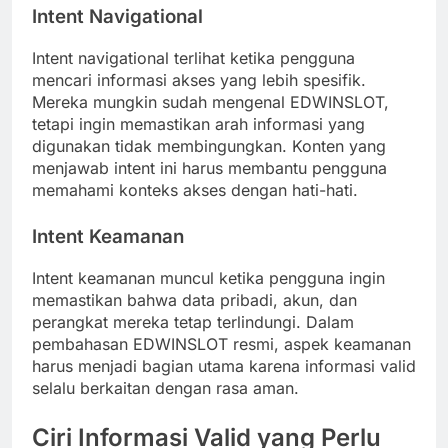
Intent Navigational
Intent navigational terlihat ketika pengguna
mencari informasi akses yang lebih spesifik.
Mereka mungkin sudah mengenal EDWINSLOT,
tetapi ingin memastikan arah informasi yang
digunakan tidak membingungkan. Konten yang
menjawab intent ini harus membantu pengguna
memahami konteks akses dengan hati-hati.
Intent Keamanan
Intent keamanan muncul ketika pengguna ingin
memastikan bahwa data pribadi, akun, dan
perangkat mereka tetap terlindungi. Dalam
pembahasan EDWINSLOT resmi, aspek keamanan
harus menjadi bagian utama karena informasi valid
selalu berkaitan dengan rasa aman.
Ciri Informasi Valid yang Perlu