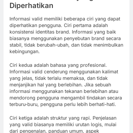
Diperhatikan
Informasi valid memiliki beberapa ciri yang dapat
diperhatikan pengguna. Ciri pertama adalah
konsistensi identitas brand. Informasi yang baik
biasanya menggunakan penyebutan brand secara
stabil, tidak berubah-ubah, dan tidak menimbulkan
kebingungan.
Ciri kedua adalah bahasa yang profesional.
Informasi valid cenderung menggunakan kalimat
yang jelas, tidak terlalu memaksa, dan tidak
menjanjikan hal yang berlebihan. Jika sebuah
informasi menggunakan tekanan berlebihan atau
mendorong pengguna mengambil tindakan secara
terburu-buru, pengguna perlu lebih berhati-hati.
Ciri ketiga adalah struktur yang rapi. Penjelasan
yang valid biasanya memiliki urutan logis, mulai
dari pengenalan, panduan umum, aspek