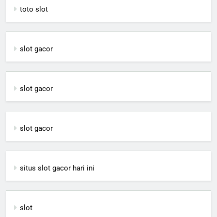
toto slot
slot gacor
slot gacor
slot gacor
situs slot gacor hari ini
slot