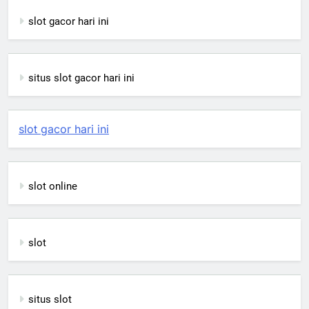
slot gacor hari ini
situs slot gacor hari ini
slot gacor hari ini
slot online
slot
situs slot