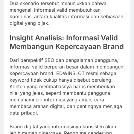
Dua skenario tersebut menunjukkan bahwa
mengenali informasi valid membutuhkan
kombinasi antara kualitas informasi dan kebiasaan
digital yang bijak.
Insight Analisis: Informasi Valid
Membangun Kepercayaan Brand
Dari perspektif SEO dan pengalaman pengguna,
informasi valid berperan besar dalam membangun
kepercayaan brand. EDWINSLOT resmi sebagai
keyword tidak cukup hanya disebut berulang.
Konten yang membahasnya harus memberikan
nilai yang jelas, seperti membantu pengguna
memahami ciri informasi yang aman, cara
membaca arahan digital, dan pentingnya menjaga
data pribadi.
Brand digital yang informasinya konsisten akan
lebih mudah dipercaya. Pengguna cenderung