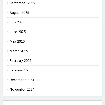
September 2025
August 2025
July 2025
June 2025
May 2025
March 2025
February 2025
January 2025
December 2024
November 2024