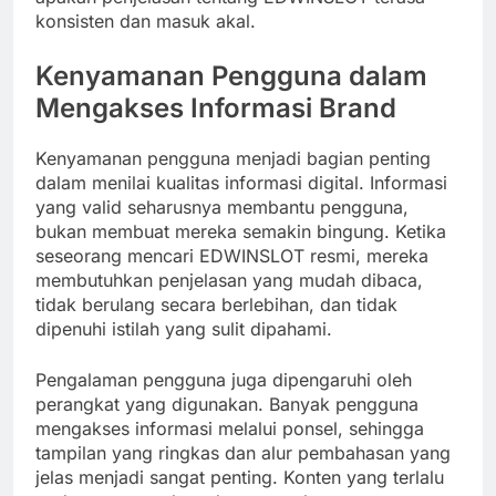
konsisten dan masuk akal.
Kenyamanan Pengguna dalam
Mengakses Informasi Brand
Kenyamanan pengguna menjadi bagian penting
dalam menilai kualitas informasi digital. Informasi
yang valid seharusnya membantu pengguna,
bukan membuat mereka semakin bingung. Ketika
seseorang mencari EDWINSLOT resmi, mereka
membutuhkan penjelasan yang mudah dibaca,
tidak berulang secara berlebihan, dan tidak
dipenuhi istilah yang sulit dipahami.
Pengalaman pengguna juga dipengaruhi oleh
perangkat yang digunakan. Banyak pengguna
mengakses informasi melalui ponsel, sehingga
tampilan yang ringkas dan alur pembahasan yang
jelas menjadi sangat penting. Konten yang terlalu