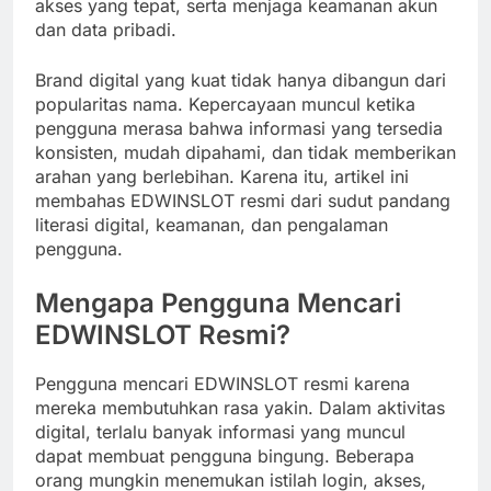
akses yang tepat, serta menjaga keamanan akun
dan data pribadi.
Brand digital yang kuat tidak hanya dibangun dari
popularitas nama. Kepercayaan muncul ketika
pengguna merasa bahwa informasi yang tersedia
konsisten, mudah dipahami, dan tidak memberikan
arahan yang berlebihan. Karena itu, artikel ini
membahas EDWINSLOT resmi dari sudut pandang
literasi digital, keamanan, dan pengalaman
pengguna.
Mengapa Pengguna Mencari
EDWINSLOT Resmi?
Pengguna mencari EDWINSLOT resmi karena
mereka membutuhkan rasa yakin. Dalam aktivitas
digital, terlalu banyak informasi yang muncul
dapat membuat pengguna bingung. Beberapa
orang mungkin menemukan istilah login, akses,