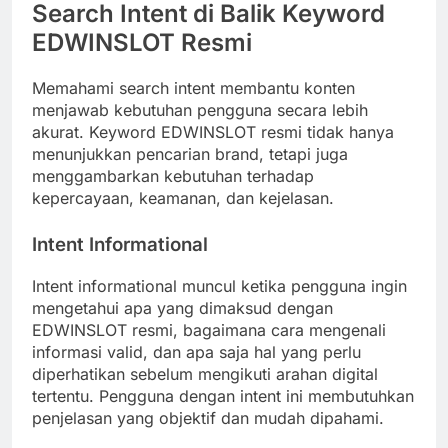
Search Intent di Balik Keyword
EDWINSLOT Resmi
Memahami search intent membantu konten
menjawab kebutuhan pengguna secara lebih
akurat. Keyword EDWINSLOT resmi tidak hanya
menunjukkan pencarian brand, tetapi juga
menggambarkan kebutuhan terhadap
kepercayaan, keamanan, dan kejelasan.
Intent Informational
Intent informational muncul ketika pengguna ingin
mengetahui apa yang dimaksud dengan
EDWINSLOT resmi, bagaimana cara mengenali
informasi valid, dan apa saja hal yang perlu
diperhatikan sebelum mengikuti arahan digital
tertentu. Pengguna dengan intent ini membutuhkan
penjelasan yang objektif dan mudah dipahami.