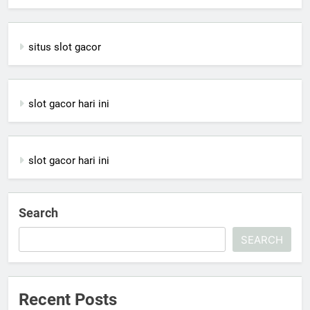
situs slot gacor
slot gacor hari ini
slot gacor hari ini
Search
SEARCH
Recent Posts