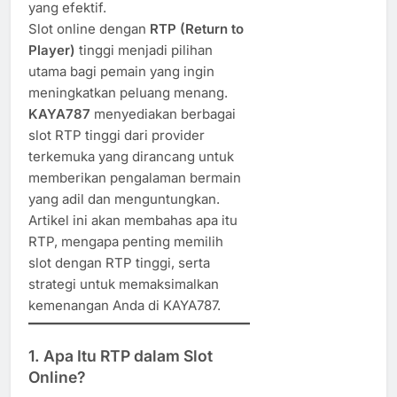
yang efektif.
Slot online dengan
RTP (Return to
Player)
tinggi menjadi pilihan
utama bagi pemain yang ingin
meningkatkan peluang menang.
KAYA787
menyediakan berbagai
slot RTP tinggi dari provider
terkemuka yang dirancang untuk
memberikan pengalaman bermain
yang adil dan menguntungkan.
Artikel ini akan membahas apa itu
RTP, mengapa penting memilih
slot dengan RTP tinggi, serta
strategi untuk memaksimalkan
kemenangan Anda di KAYA787.
1.
Apa Itu RTP dalam Slot
Online?