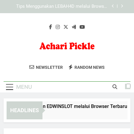
Skip
EDWINSLOT dengan Sistem Akses yang Stabil
to
dan Responsif
content
LEBAH4D dengan Sistem Akses yang Stabil dan
Responsif
Tips Menggunakan EDWINSLOT melalui Browser
Terbaru
Tips Menggunakan LEBAH4D melalui Browser
Terbaru
Achari Pickle
EDWINSLOT dengan Sistem Akses yang Stabil
Rasakan Kelezatan Acar Khas India Dari
dan Responsif
NEWSLETTER
RANDOM NEWS
Achari Pickle. Produk Autentik Dengan Rasa
LEBAH4D dengan Sistem Akses yang Stabil dan
Responsif
Yang Menggugah Selera.
MENU
ips Menggunakan EDWINSLOT melalui Browser Terbaru
HEADLINES
Weeks Ago