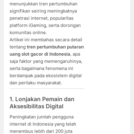
menunjukkan tren pertumbuhan
signifikan seiring meningkatnya
penetrasi internet, popularitas
platform iGaming, serta dorongan
komunitas online.
Artikel ini membahas secara detail
tentang
tren pertumbuhan putaran
uang slot gacor di Indonesia
, apa
saja faktor yang memengaruhinya,
serta bagaimana fenomena ini
berdampak pada ekosistem digital
dan perilaku masyarakat.
1. Lonjakan Pemain dan
Aksesibilitas Digital
Peningkatan jumlah pengguna
internet di Indonesia yang telah
menembus lebih dari 200 juta