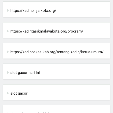
https://kadinbinjaikota.org/
https://kadintasikmalayakota.org/program/
https://kadinbekasikab.org/tentang-kadin/ketua-umum/
slot gacor hari ini
slot gacor