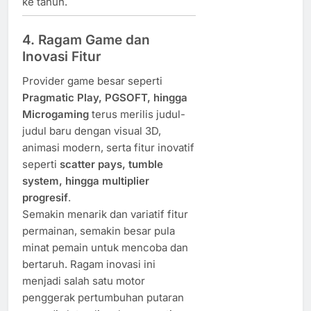
ke tahun.
4. Ragam Game dan
Inovasi Fitur
Provider game besar seperti
Pragmatic Play, PGSOFT, hingga
Microgaming
terus merilis judul-
judul baru dengan visual 3D,
animasi modern, serta fitur inovatif
seperti
scatter pays, tumble
system, hingga multiplier
progresif
.
Semakin menarik dan variatif fitur
permainan, semakin besar pula
minat pemain untuk mencoba dan
bertaruh. Ragam inovasi ini
menjadi salah satu motor
penggerak pertumbuhan putaran