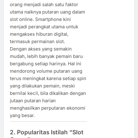
orang menjadi salah satu faktor
utama naiknya putaran uang dalam
slot online. Smartphone kini
menjadi perangkat utama untuk
mengakses hiburan digital,
termasuk permainan slot.
Dengan akses yang semakin
mudah, lebih banyak pemain baru
bergabung setiap harinya. Hal ini
mendorong volume putaran uang
terus meningkat karena setiap spin
yang dilakukan pemain, meski
bernilai kecil, bila dikalikan dengan
jutaan putaran harian
menghasilkan perputaran ekonomi
yang besar.
2. Popularitas Istilah “Slot