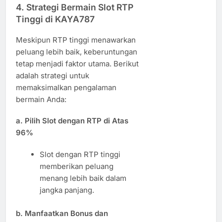
4.
Strategi Bermain Slot RTP
Tinggi di KAYA787
Meskipun RTP tinggi menawarkan
peluang lebih baik, keberuntungan
tetap menjadi faktor utama. Berikut
adalah strategi untuk
memaksimalkan pengalaman
bermain Anda:
a.
Pilih Slot dengan RTP di Atas
96%
Slot dengan RTP tinggi
memberikan peluang
menang lebih baik dalam
jangka panjang.
b.
Manfaatkan Bonus dan