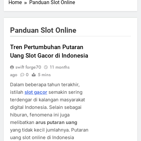
Home
Panduan Slot Online
Panduan Slot Online
Tren Pertumbuhan Putaran
Uang Slot Gacor di Indonesia
swift forge70
11 months
ago
0
5 mins
Dalam beberapa tahun terakhir,
istilah
slot gacor
semakin sering
terdengar di kalangan masyarakat
digital Indonesia. Selain sebagai
hiburan, fenomena ini juga
melibatkan
arus putaran uang
yang tidak kecil jumlahnya. Putaran
uang slot online di Indonesia