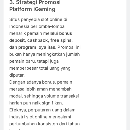
3. Strategi Promosi
Platform iGaming
Situs penyedia slot online di
Indonesia berlomba-lomba
menarik pemain melalui
bonus
deposit, cashback, free spins,
dan program loyalitas
. Promosi ini
bukan hanya meningkatkan jumlah
pemain baru, tetapi juga
memperbesar total uang yang
diputar.
Dengan adanya bonus, pemain
merasa lebih aman menambah
modal, sehingga volume transaksi
harian pun naik signifikan.
Efeknya, perputaran uang dalam
industri slot online mengalami
pertumbuhan konsisten dari tahun