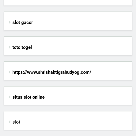
slot gacor
toto togel
https://www.shrishaktigrahudyog.com/
situs slot online
slot