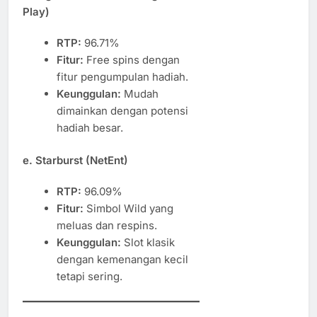
Play)
RTP:
96.71%
Fitur:
Free spins dengan
fitur pengumpulan hadiah.
Keunggulan:
Mudah
dimainkan dengan potensi
hadiah besar.
e.
Starburst (NetEnt)
RTP:
96.09%
Fitur:
Simbol Wild yang
meluas dan respins.
Keunggulan:
Slot klasik
dengan kemenangan kecil
tetapi sering.