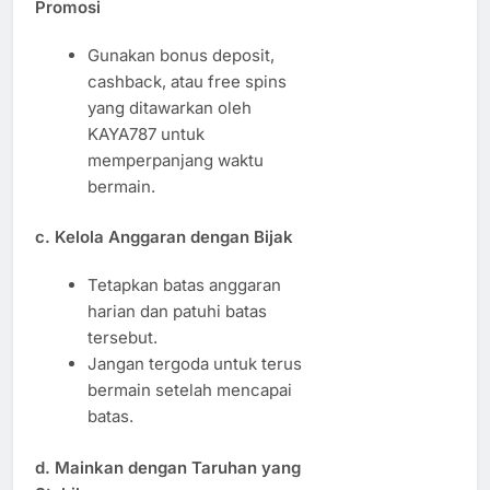
Promosi
Gunakan bonus deposit,
cashback, atau free spins
yang ditawarkan oleh
KAYA787 untuk
memperpanjang waktu
bermain.
c.
Kelola Anggaran dengan Bijak
Tetapkan batas anggaran
harian dan patuhi batas
tersebut.
Jangan tergoda untuk terus
bermain setelah mencapai
batas.
d.
Mainkan dengan Taruhan yang