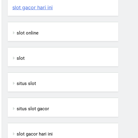
slot gacor hari ini
slot online
slot
situs slot
situs slot gacor
slot gacor hari ini