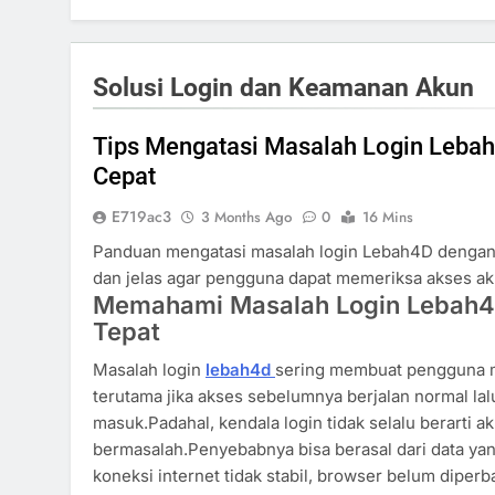
Solusi Login dan Keamanan Akun
Tips Mengatasi Masalah Login Leba
Cepat
E719ac3
3 Months Ago
0
16 Mins
Panduan mengatasi masalah login Lebah4D dengan 
dan jelas agar pengguna dapat memeriksa akses ak
Memahami Masalah Login Lebah4
Tepat
Masalah login
lebah4d
sering membuat pengguna 
terutama jika akses sebelumnya berjalan normal lalu 
masuk.Padahal, kendala login tidak selalu berarti a
bermasalah.Penyebabnya bisa berasal dari data yang
koneksi internet tidak stabil, browser belum diperb