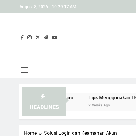
Skip
August 8, 2026
10:29:18 AM
to
content
Ach
Rasakan Ke
lui Browser Terbaru
Tips Menggunakan LEBAH4D mela
2 Weeks Ago
HEADLINES
Home
Solusi Login dan Keamanan Akun