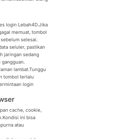
ses login Lebah4D.Jika
 gagal memuat, tombol
 sebelum selesai.
ata seluler, pastikan
ah jaringan sedang
i gangguan.
alaman lambat.Tunggu
 tombol terlalu
rmintaan login
owser
pan cache, cookie,
Kondisi ini bisa
purna atau