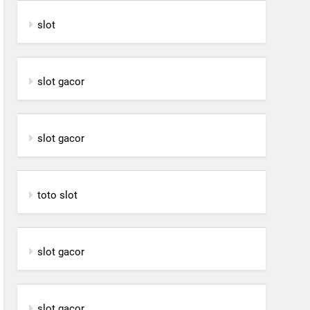
slot
slot gacor
slot gacor
toto slot
slot gacor
slot gacor