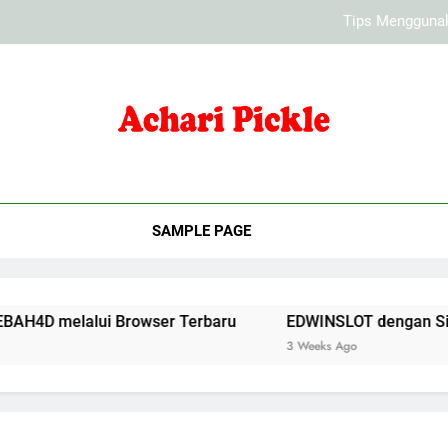
Tips Mengguna
EDWINSLOT dengan Sis
LEBAH4D dengan Sis
Tips Menggunakan
ari Pickle
lezatan Acar Khas India Dari Achari Pickle. Produk Autentik
Tips Mengguna
SAMPLE PAGE
EDWINSLOT dengan Sis
LEBAH4D dengan Sis
lui Browser Terbaru
EDWINSLOT dengan Sistem Akses y
3 Weeks Ago