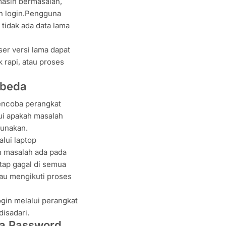
masih bermasalah,
n login.Pengguna
tidak ada data lama
ser versi lama dapat
 rapi, atau proses
rbeda
encoba perangkat
ui apakah masalah
gunakan.
alui laptop
an masalah ada pada
tap gagal di semua
au mengikuti proses
ogin melalui perangkat
isadari.
pa Password