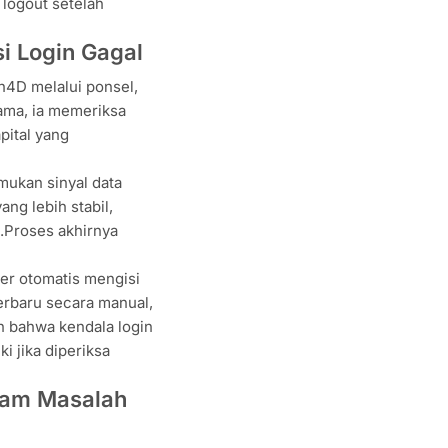
 logout setelah
i Login Gagal
4D melalui ponsel,
tama, ia memeriksa
pital yang
mukan sinyal data
ang lebih stabil,
.Proses akhirnya
er otomatis mengisi
rbaru secara manual,
n bahwa kendala login
ki jika diperiksa
lam Masalah