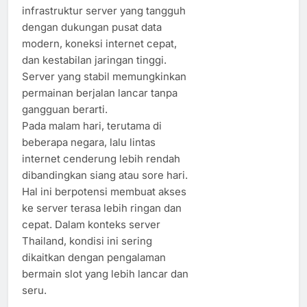
infrastruktur server yang tangguh
dengan dukungan pusat data
modern, koneksi internet cepat,
dan kestabilan jaringan tinggi.
Server yang stabil memungkinkan
permainan berjalan lancar tanpa
gangguan berarti.
Pada malam hari, terutama di
beberapa negara, lalu lintas
internet cenderung lebih rendah
dibandingkan siang atau sore hari.
Hal ini berpotensi membuat akses
ke server terasa lebih ringan dan
cepat. Dalam konteks server
Thailand, kondisi ini sering
dikaitkan dengan pengalaman
bermain slot yang lebih lancar dan
seru.