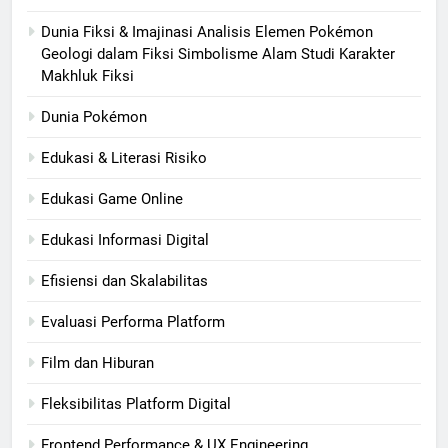
Dunia Fiksi & Imajinasi Analisis Elemen Pokémon
Geologi dalam Fiksi Simbolisme Alam Studi Karakter
Makhluk Fiksi
Dunia Pokémon
Edukasi & Literasi Risiko
Edukasi Game Online
Edukasi Informasi Digital
Efisiensi dan Skalabilitas
Evaluasi Performa Platform
Film dan Hiburan
Fleksibilitas Platform Digital
Frontend Performance & UX Engineering