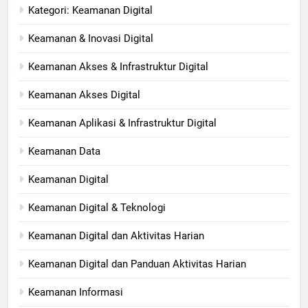
Kategori: Keamanan Digital
Keamanan & Inovasi Digital
Keamanan Akses & Infrastruktur Digital
Keamanan Akses Digital
Keamanan Aplikasi & Infrastruktur Digital
Keamanan Data
Keamanan Digital
Keamanan Digital & Teknologi
Keamanan Digital dan Aktivitas Harian
Keamanan Digital dan Panduan Aktivitas Harian
Keamanan Informasi