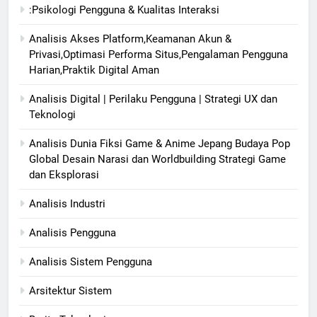
:Psikologi Pengguna & Kualitas Interaksi
Analisis Akses Platform,Keamanan Akun &
Privasi,Optimasi Performa Situs,Pengalaman Pengguna
Harian,Praktik Digital Aman
Analisis Digital | Perilaku Pengguna | Strategi UX dan
Teknologi
Analisis Dunia Fiksi Game & Anime Jepang Budaya Pop
Global Desain Narasi dan Worldbuilding Strategi Game
dan Eksplorasi
Analisis Industri
Analisis Pengguna
Analisis Sistem Pengguna
Arsitektur Sistem