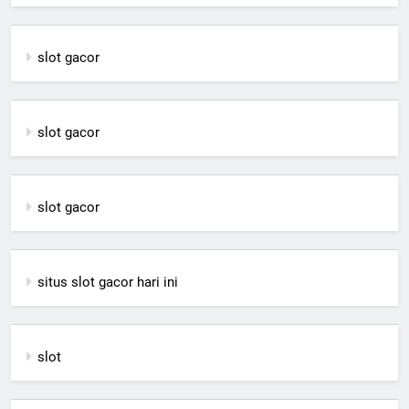
slot gacor
slot gacor
slot gacor
situs slot gacor hari ini
slot