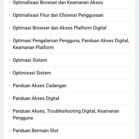
Optimalisasi Browser dan Keamanan Akses
Optimalisasi Fitur dan Efisiensi Penggunaan
Optimasi Browser dan Akses Platform Digital
Optimasi Pengalaman Pengguna, Panduan Akses Digital,
Keamanan Platform
Optimasi Sistem
Optimisasi Sistem
Panduan Akses Cadangan
Panduan Akses Digital
Panduan Akses, Troubleshooting Digital, Keamanan
Pengguna
Panduan Bermain Slot