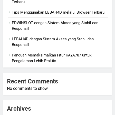
Terbaru
Tips Menggunakan LEBAH4D melalui Browser Terbaru
EDWINSLOT dengan Sistem Akses yang Stabil dan
Responsif
LEBAH4D dengan Sistem Akses yang Stabil dan
Responsif
Panduan Memaksimalkan Fitur KAYA787 untuk
Pengalaman Lebih Praktis
Recent Comments
No comments to show.
Archives