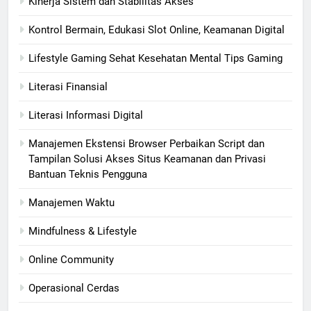
Kinerja Sistem dan Stabilitas Akses
Kontrol Bermain, Edukasi Slot Online, Keamanan Digital
Lifestyle Gaming Sehat Kesehatan Mental Tips Gaming
Literasi Finansial
Literasi Informasi Digital
Manajemen Ekstensi Browser Perbaikan Script dan
Tampilan Solusi Akses Situs Keamanan dan Privasi
Bantuan Teknis Pengguna
Manajemen Waktu
Mindfulness & Lifestyle
Online Community
Operasional Cerdas