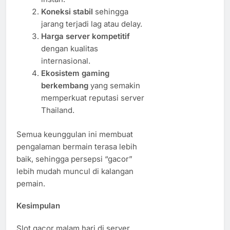
Koneksi stabil
sehingga
jarang terjadi lag atau delay.
Harga server kompetitif
dengan kualitas
internasional.
Ekosistem gaming
berkembang
yang semakin
memperkuat reputasi server
Thailand.
Semua keunggulan ini membuat
pengalaman bermain terasa lebih
baik, sehingga persepsi “gacor”
lebih mudah muncul di kalangan
pemain.
Kesimpulan
Slot gacor malam hari di server