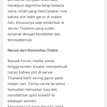
meskipun algoritma tetap bekerja
sama. Inilah yang menciptakan ilusi
bahwa slot lebih gacor di malam
hari, khususnya saat dimainkan di
server Thailand yang sudah
terkenal dengan kestabilan dan
kecepatannya.
Narasi dari Komunitas Online
Banyak forum, media sosial,
hingga konten kreator memperkuat
narasi bahwa slot di server
Thailand lebih sering gacor pada
malam hari. Cerita-cerita tersebut
kemudian menyebar luas dan
membentuk opini kolektif di
kalangan pemain.
Fenomena ini mirip dengan “efek