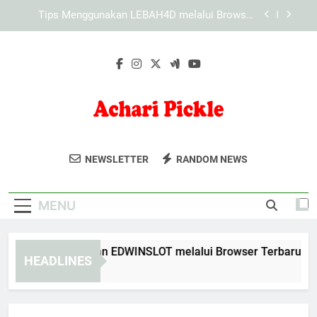
Skip
EDWINSLOT dengan Sistem Akses yang Stabil
to
dan Responsif
content
LEBAH4D dengan Sistem Akses yang Stabil dan
Responsif
Tips Menggunakan EDWINSLOT melalui Browser
Terbaru
Tips Menggunakan LEBAH4D melalui Browser
Terbaru
Achari Pickle
EDWINSLOT dengan Sistem Akses yang Stabil
Rasakan Kelezatan Acar Khas India Dari
dan Responsif
NEWSLETTER
RANDOM NEWS
Achari Pickle. Produk Autentik Dengan Rasa
LEBAH4D dengan Sistem Akses yang Stabil dan
Responsif
Yang Menggugah Selera.
MENU
ips Menggunakan EDWINSLOT melalui Browser Terbaru
HEADLINES
Weeks Ago