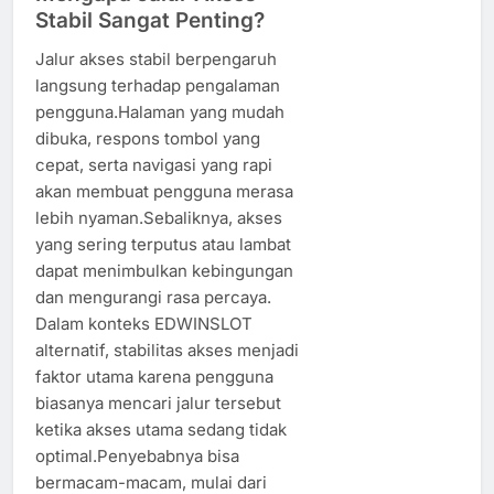
Stabil Sangat Penting?
Jalur akses stabil berpengaruh
langsung terhadap pengalaman
pengguna.Halaman yang mudah
dibuka, respons tombol yang
cepat, serta navigasi yang rapi
akan membuat pengguna merasa
lebih nyaman.Sebaliknya, akses
yang sering terputus atau lambat
dapat menimbulkan kebingungan
dan mengurangi rasa percaya.
Dalam konteks EDWINSLOT
alternatif, stabilitas akses menjadi
faktor utama karena pengguna
biasanya mencari jalur tersebut
ketika akses utama sedang tidak
optimal.Penyebabnya bisa
bermacam-macam, mulai dari