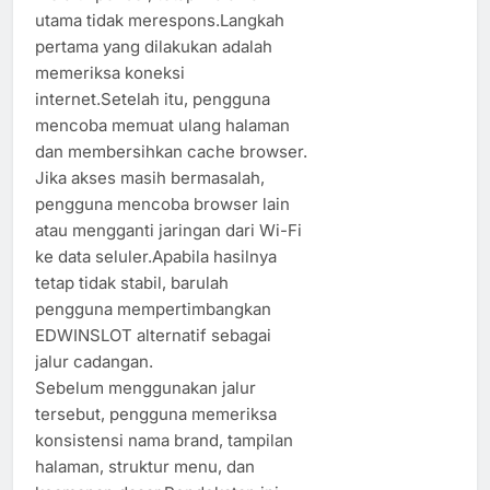
utama tidak merespons.Langkah
pertama yang dilakukan adalah
memeriksa koneksi
internet.Setelah itu, pengguna
mencoba memuat ulang halaman
dan membersihkan cache browser.
Jika akses masih bermasalah,
pengguna mencoba browser lain
atau mengganti jaringan dari Wi-Fi
ke data seluler.Apabila hasilnya
tetap tidak stabil, barulah
pengguna mempertimbangkan
EDWINSLOT alternatif sebagai
jalur cadangan.
Sebelum menggunakan jalur
tersebut, pengguna memeriksa
konsistensi nama brand, tampilan
halaman, struktur menu, dan