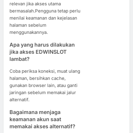
relevan jika akses utama
bermasalah.Pengguna tetap perlu
menilai keamanan dan kejelasan
halaman sebelum
menggunakannya.
Apa yang harus dilakukan
jika akses EDWINSLOT
lambat?
Coba periksa koneksi, muat ulang
halaman, bersihkan cache,
gunakan browser lain, atau ganti
jaringan sebelum memakai jalur
alternatif.
Bagaimana menjaga
keamanan akun saat
memakai akses alternatif?