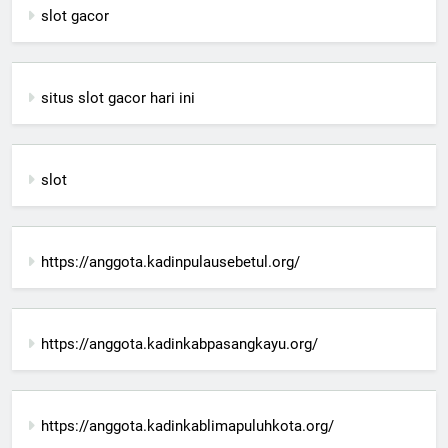
slot gacor
situs slot gacor hari ini
slot
https://anggota.kadinpulausebetul.org/
https://anggota.kadinkabpasangkayu.org/
https://anggota.kadinkablimapuluhkota.org/