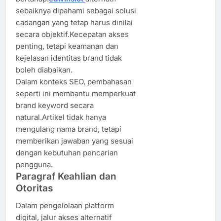
sebaiknya dipahami sebagai solusi
cadangan yang tetap harus dinilai
secara objektif.Kecepatan akses
penting, tetapi keamanan dan
kejelasan identitas brand tidak
boleh diabaikan.
Dalam konteks SEO, pembahasan
seperti ini membantu memperkuat
brand keyword secara
natural.Artikel tidak hanya
mengulang nama brand, tetapi
memberikan jawaban yang sesuai
dengan kebutuhan pencarian
pengguna.
Paragraf Keahlian dan
Otoritas
Dalam pengelolaan platform
digital, jalur akses alternatif