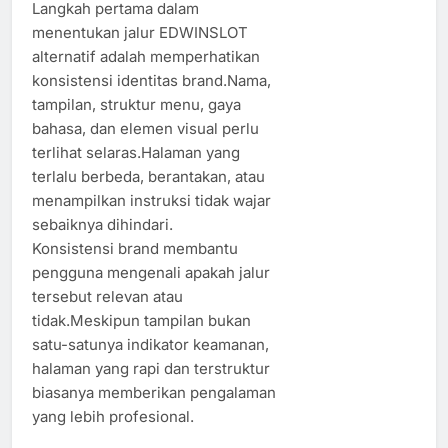
Langkah pertama dalam
menentukan jalur EDWINSLOT
alternatif adalah memperhatikan
konsistensi identitas brand.Nama,
tampilan, struktur menu, gaya
bahasa, dan elemen visual perlu
terlihat selaras.Halaman yang
terlalu berbeda, berantakan, atau
menampilkan instruksi tidak wajar
sebaiknya dihindari.
Konsistensi brand membantu
pengguna mengenali apakah jalur
tersebut relevan atau
tidak.Meskipun tampilan bukan
satu-satunya indikator keamanan,
halaman yang rapi dan terstruktur
biasanya memberikan pengalaman
yang lebih profesional.