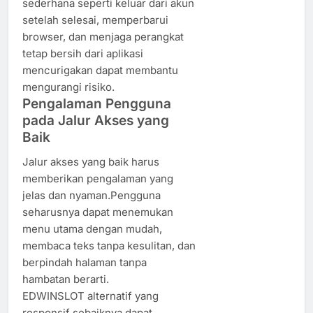
sederhana seperti keluar dari akun
setelah selesai, memperbarui
browser, dan menjaga perangkat
tetap bersih dari aplikasi
mencurigakan dapat membantu
mengurangi risiko.
Pengalaman Pengguna
pada Jalur Akses yang
Baik
Jalur akses yang baik harus
memberikan pengalaman yang
jelas dan nyaman.Pengguna
seharusnya dapat menemukan
menu utama dengan mudah,
membaca teks tanpa kesulitan, dan
berpindah halaman tanpa
hambatan berarti.
EDWINSLOT alternatif yang
responsif sebaiknya dapat