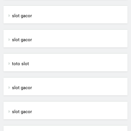
slot gacor
slot gacor
toto slot
slot gacor
slot gacor