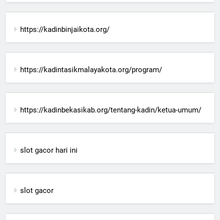
https://kadinbinjaikota.org/
https://kadintasikmalayakota.org/program/
https://kadinbekasikab.org/tentang-kadin/ketua-umum/
slot gacor hari ini
slot gacor