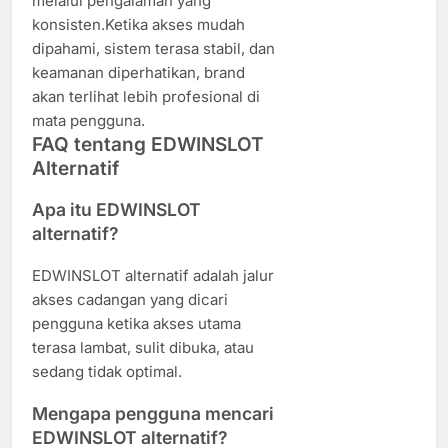
melalui pengalaman yang
konsisten.Ketika akses mudah
dipahami, sistem terasa stabil, dan
keamanan diperhatikan, brand
akan terlihat lebih profesional di
mata pengguna.
FAQ tentang EDWINSLOT
Alternatif
Apa itu EDWINSLOT
alternatif?
EDWINSLOT alternatif adalah jalur
akses cadangan yang dicari
pengguna ketika akses utama
terasa lambat, sulit dibuka, atau
sedang tidak optimal.
Mengapa pengguna mencari
EDWINSLOT alternatif?