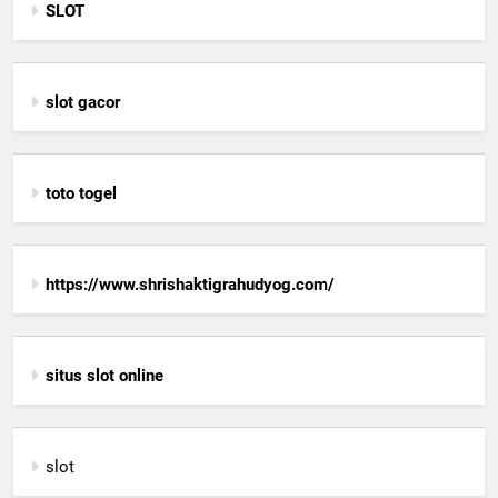
SLOT
slot gacor
toto togel
https://www.shrishaktigrahudyog.com/
situs slot online
slot