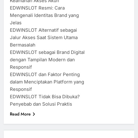
Keamanan Akses Akun
EDWINSLOT Resmi: Cara
Mengenali Identitas Brand yang
Jelas
EDWINSLOT Alternatif sebagai
Jalur Akses Saat Sistem Utama
Bermasalah
EDWINSLOT sebagai Brand Digital
dengan Tampilan Modern dan
Responsif
EDWINSLOT dan Faktor Penting
dalam Menciptakan Platform yang
Responsif
EDWINSLOT Tidak Bisa Dibuka?
Penyebab dan Solusi Praktis
Read More