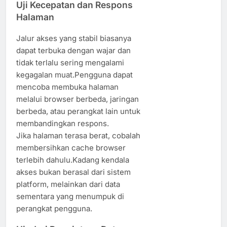
Uji Kecepatan dan Respons
Halaman
Jalur akses yang stabil biasanya
dapat terbuka dengan wajar dan
tidak terlalu sering mengalami
kegagalan muat.Pengguna dapat
mencoba membuka halaman
melalui browser berbeda, jaringan
berbeda, atau perangkat lain untuk
membandingkan respons.
Jika halaman terasa berat, cobalah
membersihkan cache browser
terlebih dahulu.Kadang kendala
akses bukan berasal dari sistem
platform, melainkan dari data
sementara yang menumpuk di
perangkat pengguna.