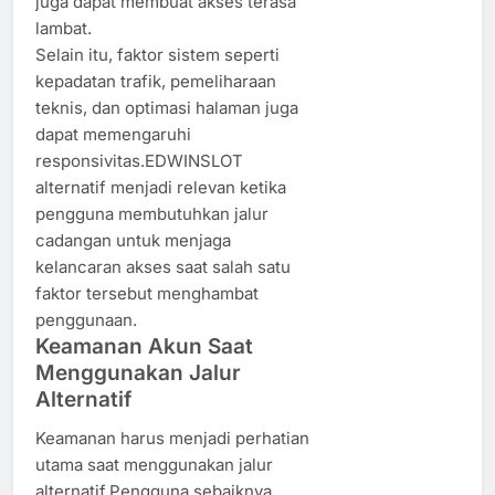
juga dapat membuat akses terasa
lambat.
Selain itu, faktor sistem seperti
kepadatan trafik, pemeliharaan
teknis, dan optimasi halaman juga
dapat memengaruhi
responsivitas.EDWINSLOT
alternatif menjadi relevan ketika
pengguna membutuhkan jalur
cadangan untuk menjaga
kelancaran akses saat salah satu
faktor tersebut menghambat
penggunaan.
Keamanan Akun Saat
Menggunakan Jalur
Alternatif
Keamanan harus menjadi perhatian
utama saat menggunakan jalur
alternatif.Pengguna sebaiknya