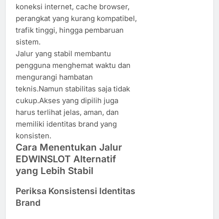
koneksi internet, cache browser,
perangkat yang kurang kompatibel,
trafik tinggi, hingga pembaruan
sistem.
Jalur yang stabil membantu
pengguna menghemat waktu dan
mengurangi hambatan
teknis.Namun stabilitas saja tidak
cukup.Akses yang dipilih juga
harus terlihat jelas, aman, dan
memiliki identitas brand yang
konsisten.
Cara Menentukan Jalur
EDWINSLOT Alternatif
yang Lebih Stabil
Periksa Konsistensi Identitas
Brand