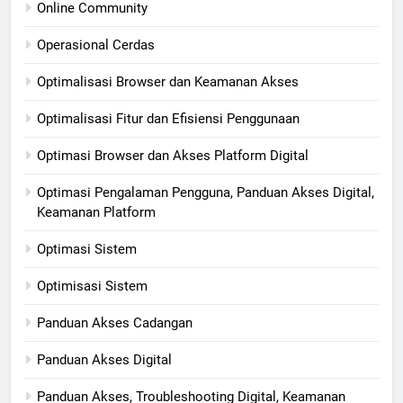
Online Community
Operasional Cerdas
Optimalisasi Browser dan Keamanan Akses
Optimalisasi Fitur dan Efisiensi Penggunaan
Optimasi Browser dan Akses Platform Digital
Optimasi Pengalaman Pengguna, Panduan Akses Digital,
Keamanan Platform
Optimasi Sistem
Optimisasi Sistem
Panduan Akses Cadangan
Panduan Akses Digital
Panduan Akses, Troubleshooting Digital, Keamanan