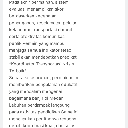
Pada akhir permainan, sistem
evaluasi menampilkan skor
berdasarkan kecepatan
penanganan, keselamatan pelajar,
kelancaran transportasi darurat,
serta efektivitas komunikasi
publik.Pemain yang mampu
menjaga semua indikator tetap
stabil akan mendapatkan predikat
“Koordinator Transportasi Krisis
Terbaik”.
Secara keseluruhan, permainan ini
memberikan pengalaman edukatif
yang mendalam mengenai
bagaimana banjir di Medan
Labuhan berdampak langsung
pada aktivitas pendidikan.Game ini
menekankan pentingnya respons
cepat, koordinasi kuat, dan solusi