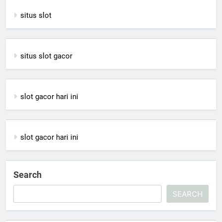
situs slot
situs slot gacor
slot gacor hari ini
slot gacor hari ini
Search
SEARCH