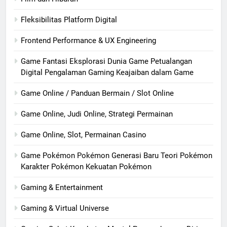
Fleksibilitas Platform Digital
Frontend Performance & UX Engineering
Game Fantasi Eksplorasi Dunia Game Petualangan
Digital Pengalaman Gaming Keajaiban dalam Game
Game Online / Panduan Bermain / Slot Online
Game Online, Judi Online, Strategi Permainan
Game Online, Slot, Permainan Casino
Game Pokémon Pokémon Generasi Baru Teori Pokémon
Karakter Pokémon Kekuatan Pokémon
Gaming & Entertainment
Gaming & Virtual Universe