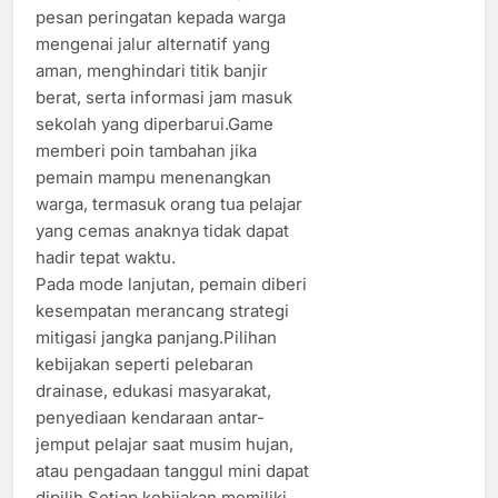
pesan peringatan kepada warga
mengenai jalur alternatif yang
aman, menghindari titik banjir
berat, serta informasi jam masuk
sekolah yang diperbarui.Game
memberi poin tambahan jika
pemain mampu menenangkan
warga, termasuk orang tua pelajar
yang cemas anaknya tidak dapat
hadir tepat waktu.
Pada mode lanjutan, pemain diberi
kesempatan merancang strategi
mitigasi jangka panjang.Pilihan
kebijakan seperti pelebaran
drainase, edukasi masyarakat,
penyediaan kendaraan antar-
jemput pelajar saat musim hujan,
atau pengadaan tanggul mini dapat
dipilih.Setiap kebijakan memiliki