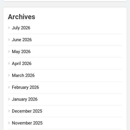
Archives
July 2026
June 2026
May 2026
April 2026
March 2026
February 2026
January 2026
December 2025
November 2025