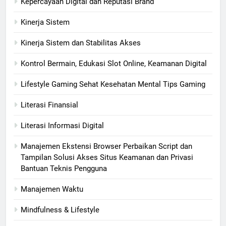
Kepercayaan Digital dan Reputasi Brand
Kinerja Sistem
Kinerja Sistem dan Stabilitas Akses
Kontrol Bermain, Edukasi Slot Online, Keamanan Digital
Lifestyle Gaming Sehat Kesehatan Mental Tips Gaming
Literasi Finansial
Literasi Informasi Digital
Manajemen Ekstensi Browser Perbaikan Script dan
Tampilan Solusi Akses Situs Keamanan dan Privasi
Bantuan Teknis Pengguna
Manajemen Waktu
Mindfulness & Lifestyle