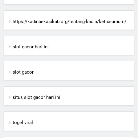
https://kadinbekasikab.org/tentang-kadin/ketua-umum/
slot gacor hari ini
slot gacor
situs slot gacor hari ini
togel viral