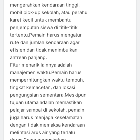
mengerahkan kendaraan tinggi,
mobil pick-up sekolah, atau perahu
karet kecil untuk membantu
penjemputan siswa di titik-titik
tertentu.Pemain harus mengatur
rute dan jumlah kendaraan agar
efisien dan tidak menimbulkan
antrean panjang.
Fitur menarik lainnya adalah
manajemen waktu.Pemain harus
memperhitungkan waktu tempuh,
tingkat kemacetan, dan lokasi
pengungsian sementara.Meskipun
tujuan utama adalah memastikan
pelajar sampai di sekolah, pemain
juga harus menjaga keselamatan
dengan tidak memaksa kendaraan
melintasi arus air yang terlalu
deras.Game mengajarkan