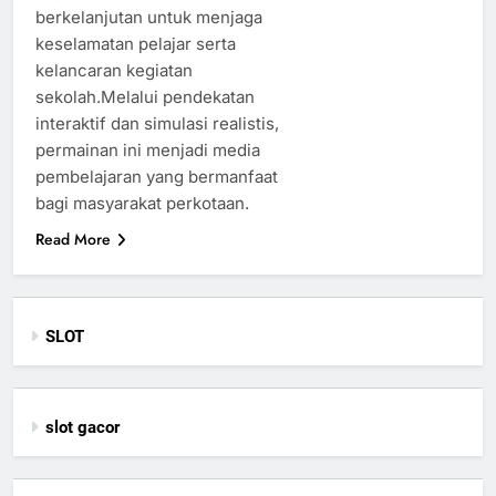
berkelanjutan untuk menjaga
keselamatan pelajar serta
kelancaran kegiatan
sekolah.Melalui pendekatan
interaktif dan simulasi realistis,
permainan ini menjadi media
pembelajaran yang bermanfaat
bagi masyarakat perkotaan.
Read More
SLOT
slot gacor