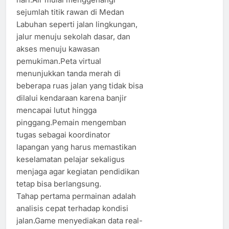
sejumlah titik rawan di Medan
Labuhan seperti jalan lingkungan,
jalur menuju sekolah dasar, dan
akses menuju kawasan
pemukiman.Peta virtual
menunjukkan tanda merah di
beberapa ruas jalan yang tidak bisa
dilalui kendaraan karena banjir
mencapai lutut hingga
pinggang.Pemain mengemban
tugas sebagai koordinator
lapangan yang harus memastikan
keselamatan pelajar sekaligus
menjaga agar kegiatan pendidikan
tetap bisa berlangsung.
Tahap pertama permainan adalah
analisis cepat terhadap kondisi
jalan.Game menyediakan data real-