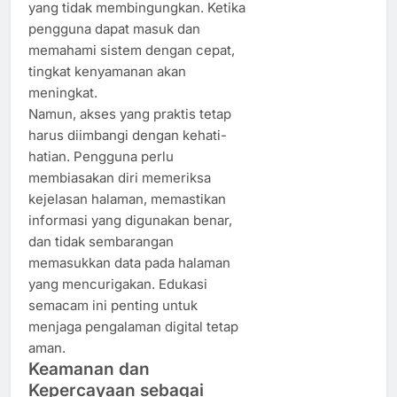
yang tidak membingungkan. Ketika
pengguna dapat masuk dan
memahami sistem dengan cepat,
tingkat kenyamanan akan
meningkat.
Namun, akses yang praktis tetap
harus diimbangi dengan kehati-
hatian. Pengguna perlu
membiasakan diri memeriksa
kejelasan halaman, memastikan
informasi yang digunakan benar,
dan tidak sembarangan
memasukkan data pada halaman
yang mencurigakan. Edukasi
semacam ini penting untuk
menjaga pengalaman digital tetap
aman.
Keamanan dan
Kepercayaan sebagai