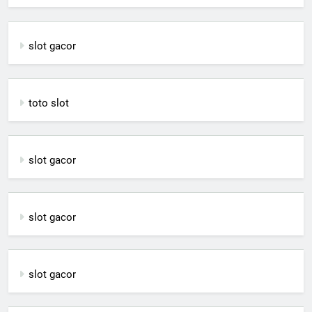
slot gacor
toto slot
slot gacor
slot gacor
slot gacor