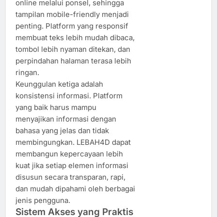
online melalui ponsel, sehingga
tampilan mobile-friendly menjadi
penting. Platform yang responsif
membuat teks lebih mudah dibaca,
tombol lebih nyaman ditekan, dan
perpindahan halaman terasa lebih
ringan.
Keunggulan ketiga adalah
konsistensi informasi. Platform
yang baik harus mampu
menyajikan informasi dengan
bahasa yang jelas dan tidak
membingungkan. LEBAH4D dapat
membangun kepercayaan lebih
kuat jika setiap elemen informasi
disusun secara transparan, rapi,
dan mudah dipahami oleh berbagai
jenis pengguna.
Sistem Akses yang Praktis