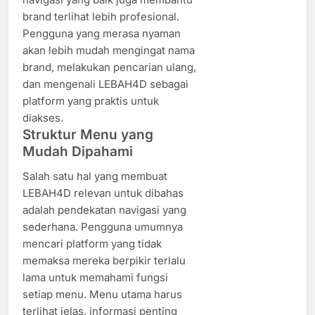
brand terlihat lebih profesional.
Pengguna yang merasa nyaman
akan lebih mudah mengingat nama
brand, melakukan pencarian ulang,
dan mengenali LEBAH4D sebagai
platform yang praktis untuk
diakses.
Struktur Menu yang
Mudah Dipahami
Salah satu hal yang membuat
LEBAH4D relevan untuk dibahas
adalah pendekatan navigasi yang
sederhana. Pengguna umumnya
mencari platform yang tidak
memaksa mereka berpikir terlalu
lama untuk memahami fungsi
setiap menu. Menu utama harus
terlihat jelas, informasi penting