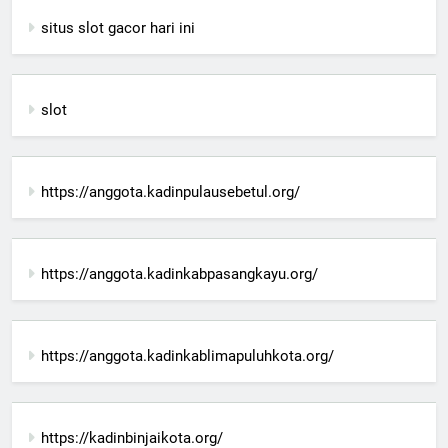
situs slot gacor hari ini
slot
https://anggota.kadinpulausebetul.org/
https://anggota.kadinkabpasangkayu.org/
https://anggota.kadinkablimapuluhkota.org/
https://kadinbinjaikota.org/