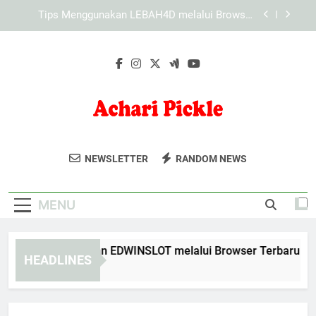
Skip
EDWINSLOT dengan Sistem Akses yang Stabil
to
dan Responsif
content
LEBAH4D dengan Sistem Akses yang Stabil dan
Responsif
Tips Menggunakan EDWINSLOT melalui Browser
Terbaru
Tips Menggunakan LEBAH4D melalui Browser
Terbaru
Achari Pickle
EDWINSLOT dengan Sistem Akses yang Stabil
Rasakan Kelezatan Acar Khas India Dari
dan Responsif
NEWSLETTER
RANDOM NEWS
Achari Pickle. Produk Autentik Dengan Rasa
LEBAH4D dengan Sistem Akses yang Stabil dan
Responsif
Yang Menggugah Selera.
MENU
ips Menggunakan EDWINSLOT melalui Browser Terbaru
HEADLINES
Weeks Ago