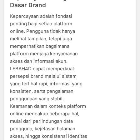
Dasar Brand
Kepercayaan adalah fondasi
penting bagi setiap platform
online. Pengguna tidak hanya
melihat tampilan, tetapi juga
memperhatikan bagaimana
platform menjaga kenyamanan
akses dan informasi akun.
LEBAH4D dapat memperkuat
persepsi brand melalui sistem
yang terlihat rapi, informasi yang
konsisten, serta pengalaman
penggunaan yang stabil.
Keamanan dalam konteks platform
online mencakup beberapa hal,
mulai dari perlindungan data
pengguna, kejelasan halaman
akses, hingga konsistensi identitas