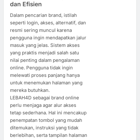
dan Efisien
Dalam pencarian brand, istilah
seperti login, akses, alternatif, dan
resmi sering muncul karena
pengguna ingin mendapatkan jalur
masuk yang jelas. Sistem akses
yang praktis menjadi salah satu
nilai penting dalam pengalaman
online. Pengguna tidak ingin
melewati proses panjang hanya
untuk menemukan halaman yang
mereka butuhkan.
LEBAH4D sebagai brand online
perlu menjaga agar alur akses
tetap sederhana. Hal ini mencakup
penempatan tombol yang mudah
ditemukan, instruksi yang tidak
berlebihan, serta tampilan halaman