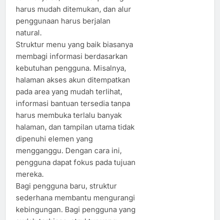
harus mudah ditemukan, dan alur
penggunaan harus berjalan
natural.
Struktur menu yang baik biasanya
membagi informasi berdasarkan
kebutuhan pengguna. Misalnya,
halaman akses akun ditempatkan
pada area yang mudah terlihat,
informasi bantuan tersedia tanpa
harus membuka terlalu banyak
halaman, dan tampilan utama tidak
dipenuhi elemen yang
mengganggu. Dengan cara ini,
pengguna dapat fokus pada tujuan
mereka.
Bagi pengguna baru, struktur
sederhana membantu mengurangi
kebingungan. Bagi pengguna yang