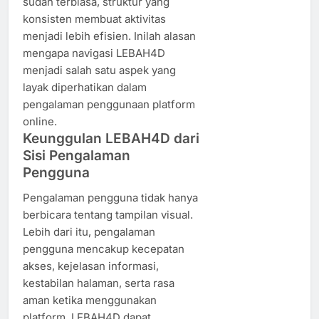
sudah terbiasa, struktur yang
konsisten membuat aktivitas
menjadi lebih efisien. Inilah alasan
mengapa navigasi LEBAH4D
menjadi salah satu aspek yang
layak diperhatikan dalam
pengalaman penggunaan platform
online.
Keunggulan LEBAH4D dari
Sisi Pengalaman
Pengguna
Pengalaman pengguna tidak hanya
berbicara tentang tampilan visual.
Lebih dari itu, pengalaman
pengguna mencakup kecepatan
akses, kejelasan informasi,
kestabilan halaman, serta rasa
aman ketika menggunakan
platform. LEBAH4D dapat