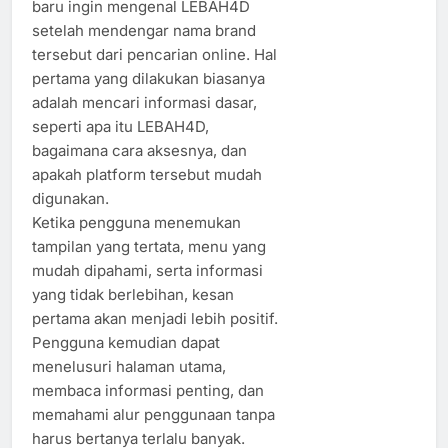
baru ingin mengenal LEBAH4D
setelah mendengar nama brand
tersebut dari pencarian online. Hal
pertama yang dilakukan biasanya
adalah mencari informasi dasar,
seperti apa itu LEBAH4D,
bagaimana cara aksesnya, dan
apakah platform tersebut mudah
digunakan.
Ketika pengguna menemukan
tampilan yang tertata, menu yang
mudah dipahami, serta informasi
yang tidak berlebihan, kesan
pertama akan menjadi lebih positif.
Pengguna kemudian dapat
menelusuri halaman utama,
membaca informasi penting, dan
memahami alur penggunaan tanpa
harus bertanya terlalu banyak.