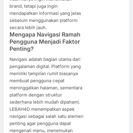
brand, tetapi juga ingin
mendapatkan informasi yang jelas
sebelum menggunakan platform
secara lebih jauh.
Mengapa Navigasi Ramah
Pengguna Menjadi Faktor
Penting?
Navigasi adalah bagian utama dari
pengalaman digital. Platform yang
memiliki tampilan rumit biasanya
membuat pengguna cepat
meninggalkan halaman, sementara
platform dengan struktur
sederhana lebih mudah dipahami.
LEBAH4D menempatkan aspek
navigasi sebagai salah satu elemen
penting agar pengguna dapat
mengenali menu, menemukan