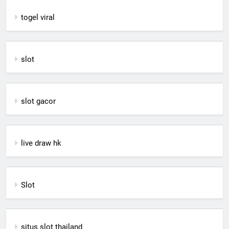
togel viral
slot
slot gacor
live draw hk
Slot
situs slot thailand