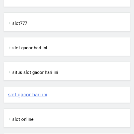
slot777
slot gacor hari ini
situs slot gacor hari ini
slot gacor hari ini
slot online