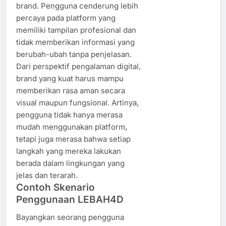
brand. Pengguna cenderung lebih
percaya pada platform yang
memiliki tampilan profesional dan
tidak memberikan informasi yang
berubah-ubah tanpa penjelasan.
Dari perspektif pengalaman digital,
brand yang kuat harus mampu
memberikan rasa aman secara
visual maupun fungsional. Artinya,
pengguna tidak hanya merasa
mudah menggunakan platform,
tetapi juga merasa bahwa setiap
langkah yang mereka lakukan
berada dalam lingkungan yang
jelas dan terarah.
Contoh Skenario
Penggunaan LEBAH4D
Bayangkan seorang pengguna