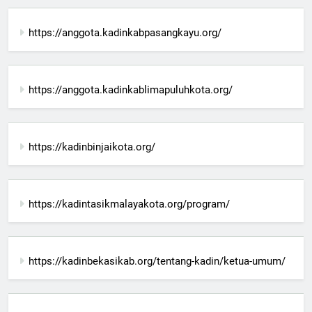
https://anggota.kadinkabpasangkayu.org/
https://anggota.kadinkablimapuluhkota.org/
https://kadinbinjaikota.org/
https://kadintasikmalayakota.org/program/
https://kadinbekasikab.org/tentang-kadin/ketua-umum/