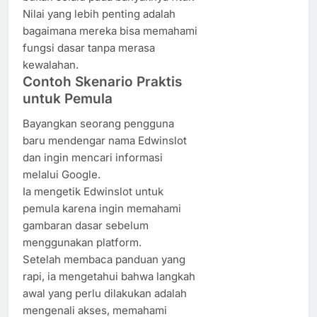
Nilai yang lebih penting adalah
bagaimana mereka bisa memahami
fungsi dasar tanpa merasa
kewalahan.
Contoh Skenario Praktis
untuk Pemula
Bayangkan seorang pengguna
baru mendengar nama Edwinslot
dan ingin mencari informasi
melalui Google.
Ia mengetik Edwinslot untuk
pemula karena ingin memahami
gambaran dasar sebelum
menggunakan platform.
Setelah membaca panduan yang
rapi, ia mengetahui bahwa langkah
awal yang perlu dilakukan adalah
mengenali akses, memahami