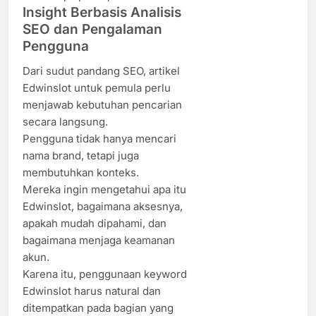
Insight Berbasis Analisis
SEO dan Pengalaman
Pengguna
Dari sudut pandang SEO, artikel
Edwinslot untuk pemula perlu
menjawab kebutuhan pencarian
secara langsung.
Pengguna tidak hanya mencari
nama brand, tetapi juga
membutuhkan konteks.
Mereka ingin mengetahui apa itu
Edwinslot, bagaimana aksesnya,
apakah mudah dipahami, dan
bagaimana menjaga keamanan
akun.
Karena itu, penggunaan keyword
Edwinslot harus natural dan
ditempatkan pada bagian yang