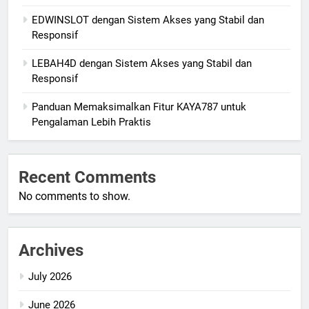
EDWINSLOT dengan Sistem Akses yang Stabil dan
Responsif
LEBAH4D dengan Sistem Akses yang Stabil dan
Responsif
Panduan Memaksimalkan Fitur KAYA787 untuk
Pengalaman Lebih Praktis
Recent Comments
No comments to show.
Archives
July 2026
June 2026