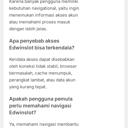
Karena banyak pengguna memiliki
kebutuhan navigational, yaitu ingin
menemukan informasi akses akun
atau memahami proses masuk
dengan lebih jelas.
Apa penyebab akses
Edwinslot bisa terkendala?
Kendala akses dapat disebabkan
oleh koneksi tidak stabil, browser
bermasalah, cache menumpuk,
perangkat lambat, atau data akun
yang kurang tepat.
Apakah pengguna pemula
perlu memahami navigasi
Edwinslot?
Ya, memahami navigasi membantu