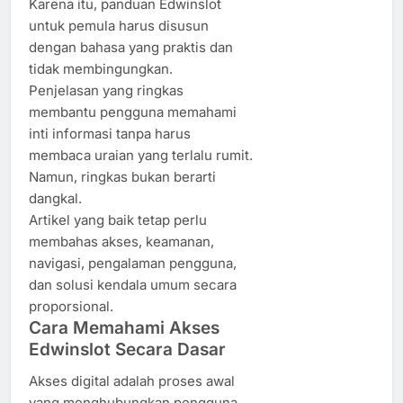
Karena itu, panduan Edwinslot
untuk pemula harus disusun
dengan bahasa yang praktis dan
tidak membingungkan.
Penjelasan yang ringkas
membantu pengguna memahami
inti informasi tanpa harus
membaca uraian yang terlalu rumit.
Namun, ringkas bukan berarti
dangkal.
Artikel yang baik tetap perlu
membahas akses, keamanan,
navigasi, pengalaman pengguna,
dan solusi kendala umum secara
proporsional.
Cara Memahami Akses
Edwinslot Secara Dasar
Akses digital adalah proses awal
yang menghubungkan pengguna