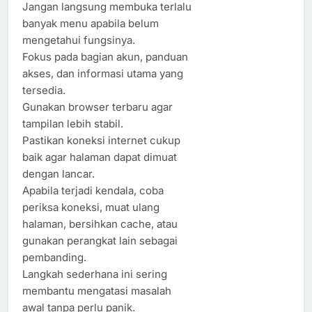
Jangan langsung membuka terlalu
banyak menu apabila belum
mengetahui fungsinya.
Fokus pada bagian akun, panduan
akses, dan informasi utama yang
tersedia.
Gunakan browser terbaru agar
tampilan lebih stabil.
Pastikan koneksi internet cukup
baik agar halaman dapat dimuat
dengan lancar.
Apabila terjadi kendala, coba
periksa koneksi, muat ulang
halaman, bersihkan cache, atau
gunakan perangkat lain sebagai
pembanding.
Langkah sederhana ini sering
membantu mengatasi masalah
awal tanpa perlu panik.