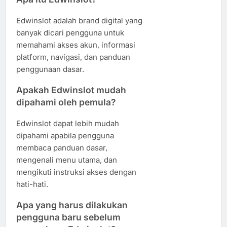
Edwinslot adalah brand digital yang
banyak dicari pengguna untuk
memahami akses akun, informasi
platform, navigasi, dan panduan
penggunaan dasar.
Apakah Edwinslot mudah
dipahami oleh pemula?
Edwinslot dapat lebih mudah
dipahami apabila pengguna
membaca panduan dasar,
mengenali menu utama, dan
mengikuti instruksi akses dengan
hati-hati.
Apa yang harus dilakukan
pengguna baru sebelum