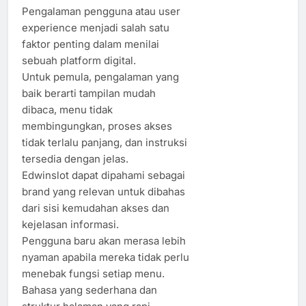
Pengalaman pengguna atau user
experience menjadi salah satu
faktor penting dalam menilai
sebuah platform digital.
Untuk pemula, pengalaman yang
baik berarti tampilan mudah
dibaca, menu tidak
membingungkan, proses akses
tidak terlalu panjang, dan instruksi
tersedia dengan jelas.
Edwinslot dapat dipahami sebagai
brand yang relevan untuk dibahas
dari sisi kemudahan akses dan
kejelasan informasi.
Pengguna baru akan merasa lebih
nyaman apabila mereka tidak perlu
menebak fungsi setiap menu.
Bahasa yang sederhana dan