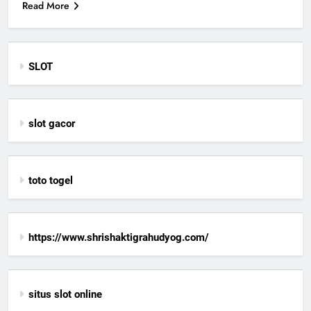
Read More
SLOT
slot gacor
toto togel
https://www.shrishaktigrahudyog.com/
situs slot online