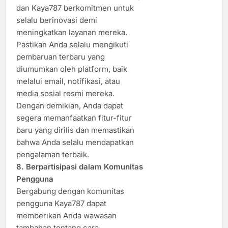
dan Kaya787 berkomitmen untuk
selalu berinovasi demi
meningkatkan layanan mereka.
Pastikan Anda selalu mengikuti
pembaruan terbaru yang
diumumkan oleh platform, baik
melalui email, notifikasi, atau
media sosial resmi mereka.
Dengan demikian, Anda dapat
segera memanfaatkan fitur-fitur
baru yang dirilis dan memastikan
bahwa Anda selalu mendapatkan
pengalaman terbaik. ​
8. Berpartisipasi dalam Komunitas
Pengguna
Bergabung dengan komunitas
pengguna Kaya787 dapat
memberikan Anda wawasan
tambahan tentang cara