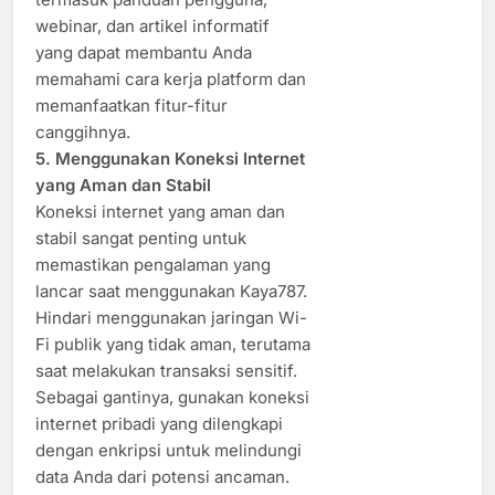
webinar, dan artikel informatif
yang dapat membantu Anda
memahami cara kerja platform dan
memanfaatkan fitur-fitur
canggihnya. ​
5. Menggunakan Koneksi Internet
yang Aman dan Stabil
Koneksi internet yang aman dan
stabil sangat penting untuk
memastikan pengalaman yang
lancar saat menggunakan Kaya787.
Hindari menggunakan jaringan Wi-
Fi publik yang tidak aman, terutama
saat melakukan transaksi sensitif.
Sebagai gantinya, gunakan koneksi
internet pribadi yang dilengkapi
dengan enkripsi untuk melindungi
data Anda dari potensi ancaman.