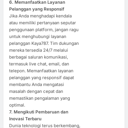
6. Memanfaatkan Layanan
Pelanggan yang Responsif
Jika Anda menghadapi kendala
atau memiliki pertanyaan seputar
penggunaan platform, jangan ragu
untuk menghubungi layanan
pelanggan Kaya787. Tim dukungan
mereka tersedia 24/7 melalui
berbagai saluran komunikasi,
termasuk live chat, email, dan
telepon. Memanfaatkan layanan
pelanggan yang responsif dapat
membantu Anda mengatasi
masalah dengan cepat dan
memastikan pengalaman yang
optimal. ​
7. Mengikuti Pembaruan dan
Inovasi Terbaru
Dunia teknologi terus berkembang,