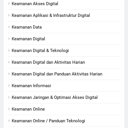
Keamanan Akses Digital
Keamanan Aplikasi & Infrastruktur Digital
Keamanan Data
Keamanan Digital
Keamanan Digital & Teknologi
Keamanan Digital dan Aktivitas Harian
Keamanan Digital dan Panduan Aktivitas Harian
Keamanan Informasi
Keamanan Jaringan & Optimasi Akses Digital
Keamanan Online
Keamanan Online / Panduan Teknologi