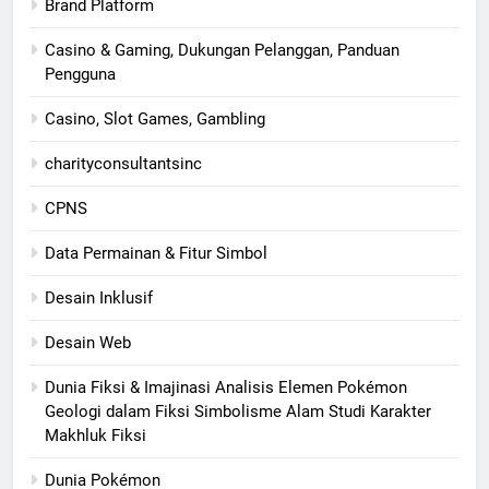
Brand Platform
Casino & Gaming, Dukungan Pelanggan, Panduan
Pengguna
Casino, Slot Games, Gambling
charityconsultantsinc
CPNS
Data Permainan & Fitur Simbol
Desain Inklusif
Desain Web
Dunia Fiksi & Imajinasi Analisis Elemen Pokémon
Geologi dalam Fiksi Simbolisme Alam Studi Karakter
Makhluk Fiksi
Dunia Pokémon