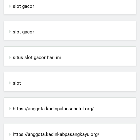
slot gacor
slot gacor
situs slot gacor hari ini
slot
https://anggota.kadinpulausebetul.org/
https://anggota.kadinkabpasangkayu.org/