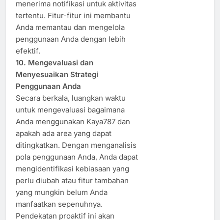
menerima notifikasi untuk aktivitas
tertentu. Fitur-fitur ini membantu
Anda memantau dan mengelola
penggunaan Anda dengan lebih
efektif.​
10. Mengevaluasi dan
Menyesuaikan Strategi
Penggunaan Anda
Secara berkala, luangkan waktu
untuk mengevaluasi bagaimana
Anda menggunakan Kaya787 dan
apakah ada area yang dapat
ditingkatkan. Dengan menganalisis
pola penggunaan Anda, Anda dapat
mengidentifikasi kebiasaan yang
perlu diubah atau fitur tambahan
yang mungkin belum Anda
manfaatkan sepenuhnya.
Pendekatan proaktif ini akan