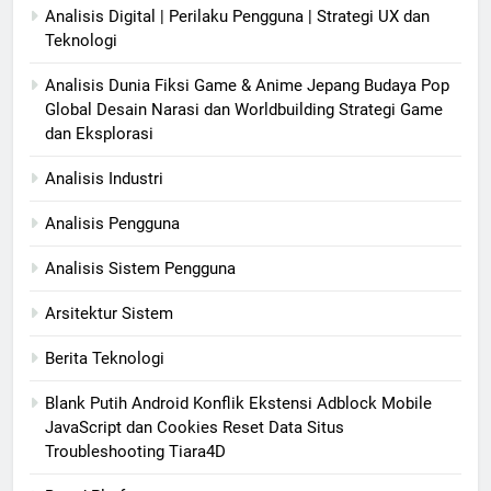
Analisis Digital | Perilaku Pengguna | Strategi UX dan
Teknologi
Analisis Dunia Fiksi Game & Anime Jepang Budaya Pop
Global Desain Narasi dan Worldbuilding Strategi Game
dan Eksplorasi
Analisis Industri
Analisis Pengguna
Analisis Sistem Pengguna
Arsitektur Sistem
Berita Teknologi
Blank Putih Android Konflik Ekstensi Adblock Mobile
JavaScript dan Cookies Reset Data Situs
Troubleshooting Tiara4D