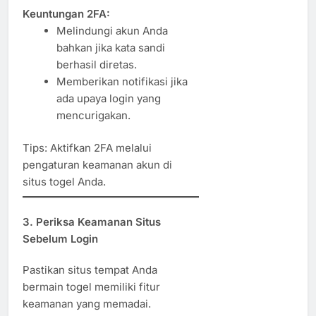
Keuntungan 2FA:
Melindungi akun Anda
bahkan jika kata sandi
berhasil diretas.
Memberikan notifikasi jika
ada upaya login yang
mencurigakan.
Tips: Aktifkan 2FA melalui
pengaturan keamanan akun di
situs togel Anda.
3. Periksa Keamanan Situs
Sebelum Login
Pastikan situs tempat Anda
bermain togel memiliki fitur
keamanan yang memadai.