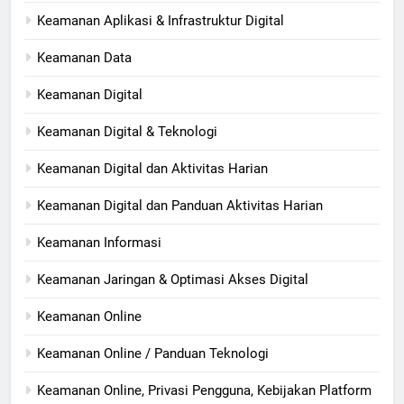
Keamanan Aplikasi & Infrastruktur Digital
Keamanan Data
Keamanan Digital
Keamanan Digital & Teknologi
Keamanan Digital dan Aktivitas Harian
Keamanan Digital dan Panduan Aktivitas Harian
Keamanan Informasi
Keamanan Jaringan & Optimasi Akses Digital
Keamanan Online
Keamanan Online / Panduan Teknologi
Keamanan Online, Privasi Pengguna, Kebijakan Platform