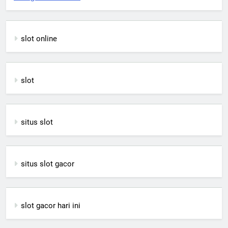
slot online
slot
situs slot
situs slot gacor
slot gacor hari ini