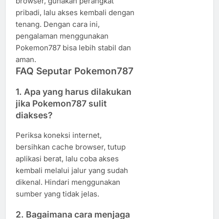
browser, gunakan perangkat
pribadi, lalu akses kembali dengan
tenang. Dengan cara ini,
pengalaman menggunakan
Pokemon787 bisa lebih stabil dan
aman.
FAQ Seputar Pokemon787
1. Apa yang harus dilakukan
jika Pokemon787 sulit
diakses?
Periksa koneksi internet,
bersihkan cache browser, tutup
aplikasi berat, lalu coba akses
kembali melalui jalur yang sudah
dikenal. Hindari menggunakan
sumber yang tidak jelas.
2. Bagaimana cara menjaga