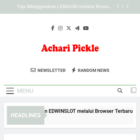
Skip
EDWINSLOT dengan Sistem Akses yang Stabil
to
dan Responsif
content
LEBAH4D dengan Sistem Akses yang Stabil dan
Responsif
Tips Menggunakan EDWINSLOT melalui Browser
Terbaru
Tips Menggunakan LEBAH4D melalui Browser
Terbaru
Achari Pickle
EDWINSLOT dengan Sistem Akses yang Stabil
Rasakan Kelezatan Acar Khas India Dari
dan Responsif
NEWSLETTER
RANDOM NEWS
Achari Pickle. Produk Autentik Dengan Rasa
LEBAH4D dengan Sistem Akses yang Stabil dan
Responsif
Yang Menggugah Selera.
MENU
ips Menggunakan EDWINSLOT melalui Browser Terbaru
HEADLINES
Week Ago