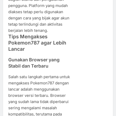
pengguna. Platform yang mudah
diakses tetap perlu digunakan
dengan cara yang bijak agar akun
tetap terlindungi dan aktivitas
berjalan lebih tenang.
Tips Mengakses
Pokemon787 agar Lebih
Lancar
Gunakan Browser yang
Stabil dan Terbaru
Salah satu langkah pertama untuk
mengakses Pokemon787 dengan
lancar adalah menggunakan
browser versi terbaru. Browser
yang sudah lama tidak diperbarui
sering mengalami masalah
kompatibilitas, terutama pada