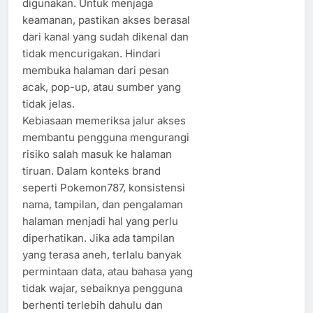
digunakan. Untuk menjaga
keamanan, pastikan akses berasal
dari kanal yang sudah dikenal dan
tidak mencurigakan. Hindari
membuka halaman dari pesan
acak, pop-up, atau sumber yang
tidak jelas.
Kebiasaan memeriksa jalur akses
membantu pengguna mengurangi
risiko salah masuk ke halaman
tiruan. Dalam konteks brand
seperti Pokemon787, konsistensi
nama, tampilan, dan pengalaman
halaman menjadi hal yang perlu
diperhatikan. Jika ada tampilan
yang terasa aneh, terlalu banyak
permintaan data, atau bahasa yang
tidak wajar, sebaiknya pengguna
berhenti terlebih dahulu dan