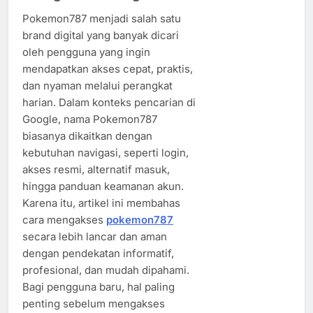
Pokemon787 menjadi salah satu
brand digital yang banyak dicari
oleh pengguna yang ingin
mendapatkan akses cepat, praktis,
dan nyaman melalui perangkat
harian. Dalam konteks pencarian di
Google, nama Pokemon787
biasanya dikaitkan dengan
kebutuhan navigasi, seperti login,
akses resmi, alternatif masuk,
hingga panduan keamanan akun.
Karena itu, artikel ini membahas
cara mengakses
pokemon787
secara lebih lancar dan aman
dengan pendekatan informatif,
profesional, dan mudah dipahami.
Bagi pengguna baru, hal paling
penting sebelum mengakses