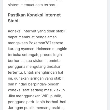
sistem memuat data terbaru.
Pastikan Koneksi Internet
Stabil
Koneksi internet yang tidak stabil
dapat membuat pengalaman
mengakses Pokemon787 terasa
kurang nyaman. Halaman mungkin
terbuka setengah, proses login
berhenti, atau sistem meminta
pengguna mengulang tindakan
tertentu. Untuk menghindari hal
ini, gunakan jaringan yang stabil
dan hindari berpindah-pindah
koneksi saat sedang masuk akun.
Jika menggunakan WiFi publik,
pengguna perlu lebih berhati-hati.
Jaringan publik memang praktis,