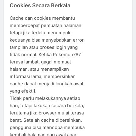
Cookies Secara Berkala
Cache dan cookies membantu
mempercepat pemuatan halaman,
tetapi jika terlalu menumpuk,
keduanya bisa menyebabkan error
tampilan atau proses login yang
tidak normal. Ketika Pokemon787
terasa lambat, gagal memuat
halaman, atau menampilkan
informasi lama, membersihkan
cache dapat menjadi langkah awal
yang efektif.
Tidak perlu melakukannya setiap
hari, tetapi lakukan secara berkala,
terutama jika browser mulai terasa
berat. Setelah cache dibersihkan,
pengguna bisa mencoba membuka
kembali halaman dari awal agar