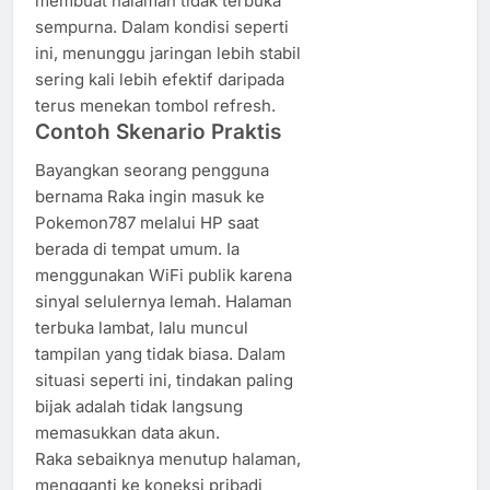
membuat halaman tidak terbuka
sempurna. Dalam kondisi seperti
ini, menunggu jaringan lebih stabil
sering kali lebih efektif daripada
terus menekan tombol refresh.
Contoh Skenario Praktis
Bayangkan seorang pengguna
bernama Raka ingin masuk ke
Pokemon787 melalui HP saat
berada di tempat umum. Ia
menggunakan WiFi publik karena
sinyal selulernya lemah. Halaman
terbuka lambat, lalu muncul
tampilan yang tidak biasa. Dalam
situasi seperti ini, tindakan paling
bijak adalah tidak langsung
memasukkan data akun.
Raka sebaiknya menutup halaman,
mengganti ke koneksi pribadi