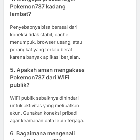
Pokemon787 kadang
lambat?
Penyebabnya bisa berasal dari
koneksi tidak stabil, cache
menumpuk, browser usang, atau
perangkat yang terlalu berat
karena banyak aplikasi berjalan.
5. Apakah aman mengakses
Pokemon787 dari WiFi
publik?
WiFi publik sebaiknya dihindari
untuk aktivitas yang melibatkan
akun. Gunakan koneksi pribadi
agar keamanan data lebih terjaga.
6. Bagaimana mengenali