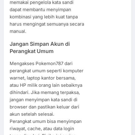
memakai pengelola kata sandi
dapat membantu menyimpan
kombinasi yang lebih kuat tanpa
harus mengingat semuanya secara
manual.
Jangan Simpan Akun di
Perangkat Umum
Mengakses Pokemon787 dari
perangkat umum seperti komputer
warnet, laptop kantor bersama,
atau HP milik orang lain sebaiknya
dihindari. Jika memang terpaksa,
jangan menyimpan kata sandi di
browser dan pastikan keluar dari
akun setelah selesai.
Perangkat umum bisa menyimpan
riwayat, cache, atau data login