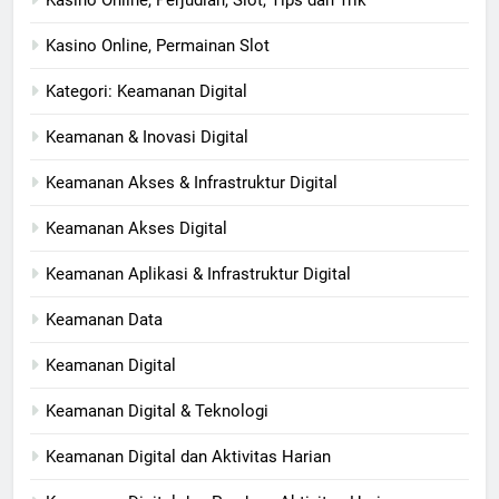
Kasino Online, Perjudian, Slot, Tips dan Trik
Kasino Online, Permainan Slot
Kategori: Keamanan Digital
Keamanan & Inovasi Digital
Keamanan Akses & Infrastruktur Digital
Keamanan Akses Digital
Keamanan Aplikasi & Infrastruktur Digital
Keamanan Data
Keamanan Digital
Keamanan Digital & Teknologi
Keamanan Digital dan Aktivitas Harian