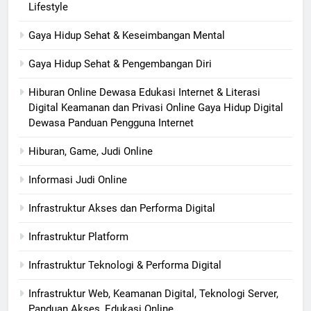
Lifestyle
Gaya Hidup Sehat & Keseimbangan Mental
Gaya Hidup Sehat & Pengembangan Diri
Hiburan Online Dewasa Edukasi Internet & Literasi
Digital Keamanan dan Privasi Online Gaya Hidup Digital
Dewasa Panduan Pengguna Internet
Hiburan, Game, Judi Online
Informasi Judi Online
Infrastruktur Akses dan Performa Digital
Infrastruktur Platform
Infrastruktur Teknologi & Performa Digital
Infrastruktur Web, Keamanan Digital, Teknologi Server,
Panduan Akses, Edukasi Online