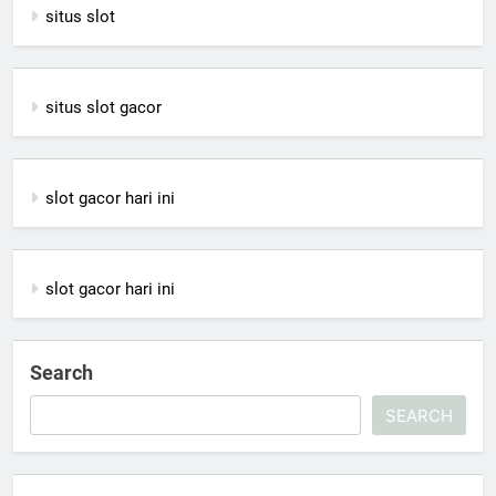
situs slot
situs slot gacor
slot gacor hari ini
slot gacor hari ini
Search
SEARCH