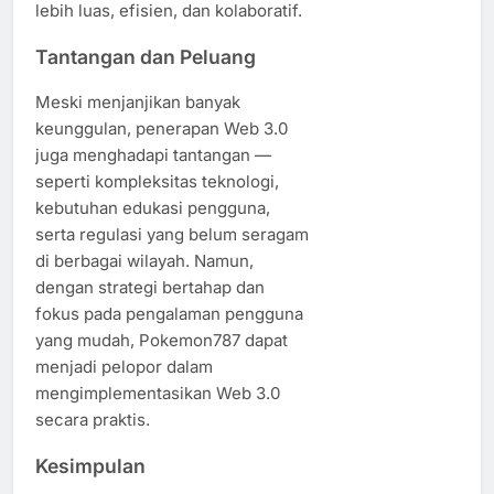
lebih luas, efisien, dan kolaboratif.
Tantangan dan Peluang
Meski menjanjikan banyak
keunggulan, penerapan Web 3.0
juga menghadapi tantangan —
seperti kompleksitas teknologi,
kebutuhan edukasi pengguna,
serta regulasi yang belum seragam
di berbagai wilayah. Namun,
dengan strategi bertahap dan
fokus pada pengalaman pengguna
yang mudah, Pokemon787 dapat
menjadi pelopor dalam
mengimplementasikan Web 3.0
secara praktis.
Kesimpulan