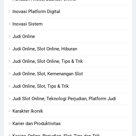
Inovasi Platform Digital
Inovasi Sistem
Judi Online
Judi Online, Slot Online, Hiburan
Judi Online, Slot Online, Tips & Trik
Judi Online, Slot, Kemenangan Slot
Judi Online, Slot, Tips & Trik
Judi Slot Online, Teknologi Perjudian, Platform Judi
Karakter Ikonik
Karier dan Produktivitas