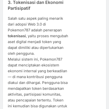
3. Tokenisasi dan Ekonomi
Partisipatif
Salah satu aspek paling menarik
dari adopsi Web 3.0 di
Pokemon787 adalah penerapan
tokenisasi
, yaitu proses mengubah
aset digital menjadi token yang
dapat dimiliki atau dipertukarkan
oleh pengguna.
Melalui sistem ini, Pokemon787
dapat menciptakan ekosistem
ekonomi internal yang berkeadilan
— di mana kontribusi pengguna
diakui dan dihargai. Pengguna bisa
mendapatkan token berdasarkan
aktivitas, partisipasi komunitas,
atau pencapaian tertentu. Token
ini kemudian bisa digunakan untuk