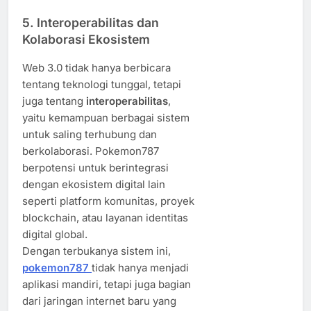
5. Interoperabilitas dan
Kolaborasi Ekosistem
Web 3.0 tidak hanya berbicara
tentang teknologi tunggal, tetapi
juga tentang
interoperabilitas
,
yaitu kemampuan berbagai sistem
untuk saling terhubung dan
berkolaborasi. Pokemon787
berpotensi untuk berintegrasi
dengan ekosistem digital lain
seperti platform komunitas, proyek
blockchain, atau layanan identitas
digital global.
Dengan terbukanya sistem ini,
pokemon787
tidak hanya menjadi
aplikasi mandiri, tetapi juga bagian
dari jaringan internet baru yang