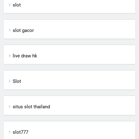
slot
slot gacor
live draw hk
Slot
situs slot thailand
slot777