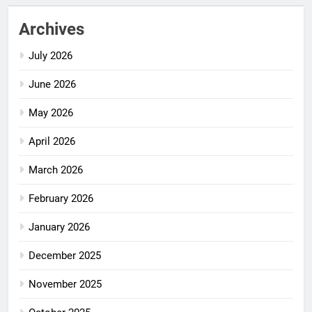
Archives
July 2026
June 2026
May 2026
April 2026
March 2026
February 2026
January 2026
December 2025
November 2025