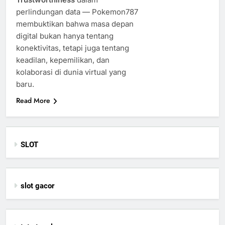
perlindungan data — Pokemon787
membuktikan bahwa masa depan
digital bukan hanya tentang
konektivitas, tetapi juga tentang
keadilan, kepemilikan, dan
kolaborasi di dunia virtual yang
baru.
Read More
SLOT
slot gacor