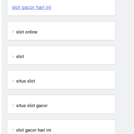
slot gacor hari ini
slot online
slot
situs slot
situs slot gacor
slot gacor hari ini