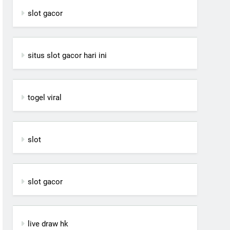
slot gacor
situs slot gacor hari ini
togel viral
slot
slot gacor
live draw hk