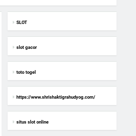
SLOT
slot gacor
toto togel
https://www.shrishaktigrahudyog.com/
situs slot online