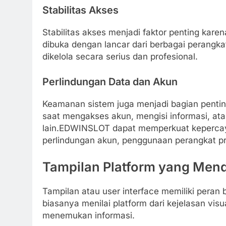
Stabilitas Akses
Stabilitas akses menjadi faktor penting kar
dibuka dengan lancar dari berbagai perangk
dikelola secara serius dan profesional.
Perlindungan Data dan Akun
Keamanan sistem juga menjadi bagian pentin
saat mengakses akun, mengisi informasi, at
lain.EDWINSLOT dapat memperkuat keperca
perlindungan akun, penggunaan perangkat pri
Tampilan Platform yang Me
Tampilan atau user interface memiliki pera
biasanya menilai platform dari kejelasan vi
menemukan informasi.