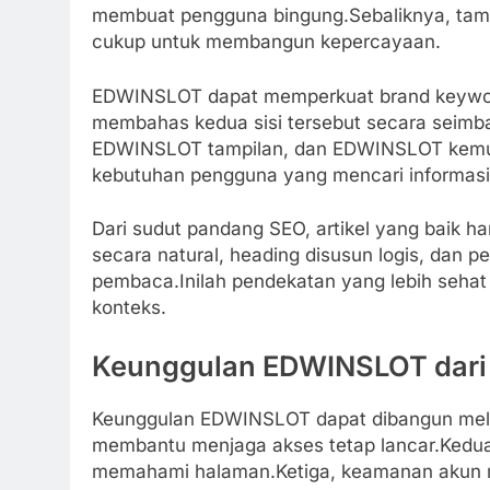
membuat pengguna bingung.Sebaliknya, tampi
cukup untuk membangun kepercayaan.
EDWINSLOT dapat memperkuat brand keywor
membahas kedua sisi tersebut secara seim
EDWINSLOT tampilan, dan EDWINSLOT kem
kebutuhan pengguna yang mencari informasi
Dari sudut pandang SEO, artikel yang baik 
secara natural, heading disusun logis, dan 
pembaca.Inilah pendekatan yang lebih sehat
konteks.
Keunggulan EDWINSLOT dari
Keunggulan EDWINSLOT dapat dibangun melal
membantu menjaga akses tetap lancar.Kedua
memahami halaman.Ketiga, keamanan akun 