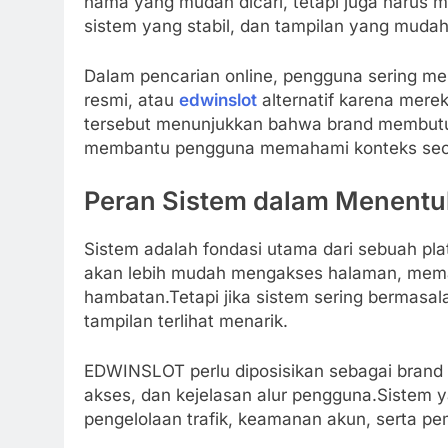
nama yang mudah dicari, tetapi juga harus m
sistem yang stabil, dan tampilan yang mudah
Dalam pencarian online, pengguna sering m
resmi, atau
edwinslot
alternatif karena mer
tersebut menunjukkan bahwa brand membutuhk
membantu pengguna memahami konteks secar
Peran Sistem dalam Menentuk
Sistem adalah fondasi utama dari sebuah plat
akan lebih mudah mengakses halaman, memah
hambatan.Tetapi jika sistem sering bermasa
tampilan terlihat menarik.
EDWINSLOT perlu diposisikan sebagai brand 
akses, dan kejelasan alur pengguna.Sistem
pengelolaan trafik, keamanan akun, serta pe