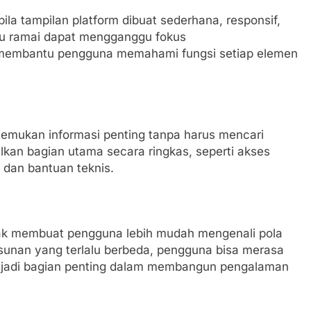
a tampilan platform dibuat sederhana, responsif,
lu ramai dapat mengganggu fokus
h membantu pengguna memahami fungsi setiap elemen
mukan informasi penting tanpa harus mencari
lkan bagian utama secara ringkas, seperti akses
 dan bantuan teknis.
letak membuat pengguna lebih mudah mengenali pola
sunan yang terlalu berbeda, pengguna bisa merasa
enjadi bagian penting dalam membangun pengalaman