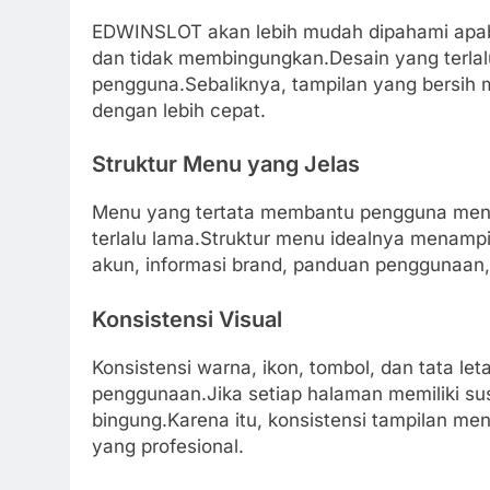
EDWINSLOT akan lebih mudah dipahami apabil
dan tidak membingungkan.Desain yang terla
pengguna.Sebaliknya, tampilan yang bersi
dengan lebih cepat.
Struktur Menu yang Jelas
Menu yang tertata membantu pengguna mene
terlalu lama.Struktur menu idealnya menampi
akun, informasi brand, panduan penggunaan,
Konsistensi Visual
Konsistensi warna, ikon, tombol, dan tata 
penggunaan.Jika setiap halaman memiliki su
bingung.Karena itu, konsistensi tampilan m
yang profesional.