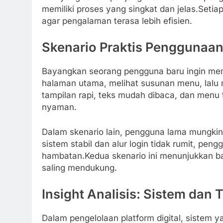
memiliki proses yang singkat dan jelas.Seti
agar pengalaman terasa lebih efisien.
Skenario Praktis Pengguna
Bayangkan seorang pengguna baru ingin m
halaman utama, melihat susunan menu, lalu 
tampilan rapi, teks mudah dibaca, dan men
nyaman.
Dalam skenario lain, pengguna lama mungk
sistem stabil dan alur login tidak rumit, pen
hambatan.Kedua skenario ini menunjukkan 
saling mendukung.
Insight Analisis: Sistem dan
Dalam pengelolaan platform digital, sistem y