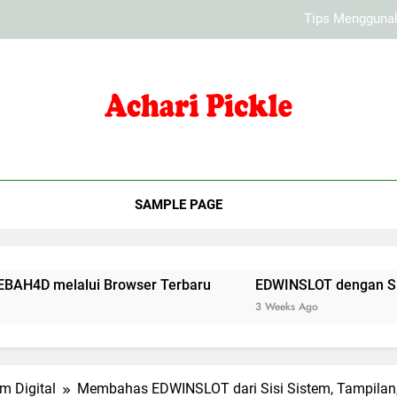
Tips Mengguna
EDWINSLOT dengan Sis
LEBAH4D dengan Sis
Tips Menggunakan
ari Pickle
lezatan Acar Khas India Dari Achari Pickle. Produk Autentik
Tips Mengguna
SAMPLE PAGE
EDWINSLOT dengan Sis
LEBAH4D dengan Sis
lui Browser Terbaru
EDWINSLOT dengan Sistem Akses y
3 Weeks Ago
m Digital
Membahas EDWINSLOT dari Sisi Sistem, Tampila