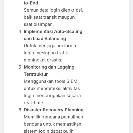
to-End
Semua data login dienkripsi,
baik saat transit maupun
saat disimpan.
Implementasi Auto-Scaling
dan Load Balancing
Untuk menjaga performa
login meskipun trafik
meningkat drastis.
Monitoring dan Logging
Terstruktur
Menggunakan tools SIEM
untuk mendeteksi aktivitas
login mencurigakan secara
real-time.
Disaster Recovery Planning
Memiliki rencana pemulihan
bencana untuk memastikan
sistem login dapat pulih