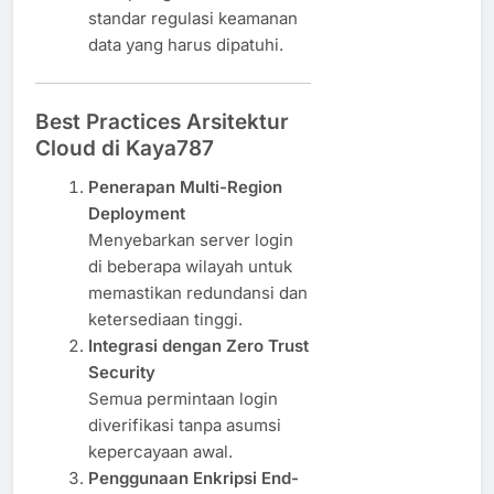
standar regulasi keamanan
data yang harus dipatuhi.
Best Practices Arsitektur
Cloud di Kaya787
Penerapan Multi-Region
Deployment
Menyebarkan server login
di beberapa wilayah untuk
memastikan redundansi dan
ketersediaan tinggi.
Integrasi dengan Zero Trust
Security
Semua permintaan login
diverifikasi tanpa asumsi
kepercayaan awal.
Penggunaan Enkripsi End-