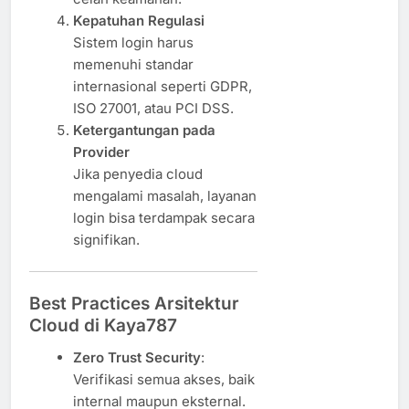
Kepatuhan Regulasi
Sistem login harus
memenuhi standar
internasional seperti GDPR,
ISO 27001, atau PCI DSS.
Ketergantungan pada
Provider
Jika penyedia cloud
mengalami masalah, layanan
login bisa terdampak secara
signifikan.
Best Practices Arsitektur
Cloud di Kaya787
Zero Trust Security
:
Verifikasi semua akses, baik
internal maupun eksternal.