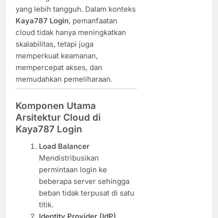
yang lebih tangguh. Dalam konteks
Kaya787 Login
, pemanfaatan
cloud tidak hanya meningkatkan
skalabilitas, tetapi juga
memperkuat keamanan,
mempercepat akses, dan
memudahkan pemeliharaan.
Komponen Utama
Arsitektur Cloud di
Kaya787 Login
Load Balancer
Mendistribusikan
permintaan login ke
beberapa server sehingga
beban tidak terpusat di satu
titik.
Identity Provider (IdP)