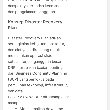
dampaknya terhadap keamanan
dan pengalaman pengguna.
Konsep Disaster Recovery
Plan
Disaster Recovery Plan adalah
serangkaian kebijakan, prosedur,
dan alat yang dirancang untuk
memulihkan operasi sistem
setelah terjadi gangguan besar.
DRP merupakan bagian penting
dari
Business Continuity Planning
(BCP)
yang berfokus pada
pemulihan teknologi, infrastruktur,
dan data.
Pada KAYA787, DRP dirancang agar
mampu:
Meminimalkan downtime