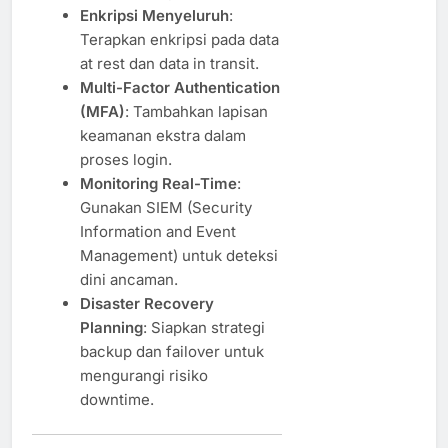
Enkripsi Menyeluruh
:
Terapkan enkripsi pada data
at rest dan data in transit.
Multi-Factor Authentication
(MFA)
: Tambahkan lapisan
keamanan ekstra dalam
proses login.
Monitoring Real-Time
:
Gunakan SIEM (Security
Information and Event
Management) untuk deteksi
dini ancaman.
Disaster Recovery
Planning
: Siapkan strategi
backup dan failover untuk
mengurangi risiko
downtime.