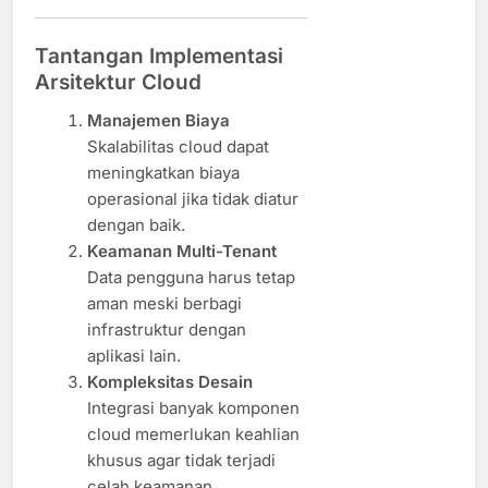
Tantangan Implementasi
Arsitektur Cloud
Manajemen Biaya
Skalabilitas cloud dapat
meningkatkan biaya
operasional jika tidak diatur
dengan baik.
Keamanan Multi-Tenant
Data pengguna harus tetap
aman meski berbagi
infrastruktur dengan
aplikasi lain.
Kompleksitas Desain
Integrasi banyak komponen
cloud memerlukan keahlian
khusus agar tidak terjadi
celah keamanan.