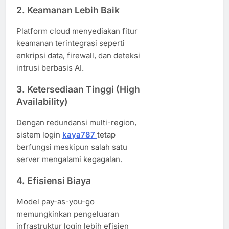
2.
Keamanan Lebih Baik
Platform cloud menyediakan fitur
keamanan terintegrasi seperti
enkripsi data, firewall, dan deteksi
intrusi berbasis AI.
3.
Ketersediaan Tinggi (High
Availability)
Dengan redundansi multi-region,
sistem login
kaya787
tetap
berfungsi meskipun salah satu
server mengalami kegagalan.
4.
Efisiensi Biaya
Model pay-as-you-go
memungkinkan pengeluaran
infrastruktur login lebih efisien