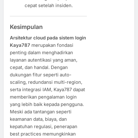
cepat setelah insiden.
Kesimpulan
Arsitektur cloud pada sistem login
Kaya787
merupakan fondasi
penting dalam menghadirkan
layanan autentikasi yang aman,
cepat, dan handal. Dengan
dukungan fitur seperti auto-
scaling, redundansi multi-region,
serta integrasi IAM, Kaya787 dapat
memberikan pengalaman login
yang lebih baik kepada pengguna.
Meski ada tantangan seperti
keamanan data, biaya, dan
kepatuhan regulasi, penerapan
best practices memungkinkan