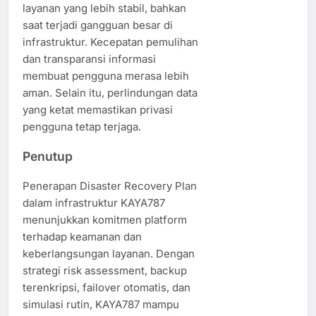
layanan yang lebih stabil, bahkan
saat terjadi gangguan besar di
infrastruktur. Kecepatan pemulihan
dan transparansi informasi
membuat pengguna merasa lebih
aman. Selain itu, perlindungan data
yang ketat memastikan privasi
pengguna tetap terjaga.
Penutup
Penerapan Disaster Recovery Plan
dalam infrastruktur KAYA787
menunjukkan komitmen platform
terhadap keamanan dan
keberlangsungan layanan. Dengan
strategi risk assessment, backup
terenkripsi, failover otomatis, dan
simulasi rutin, KAYA787 mampu