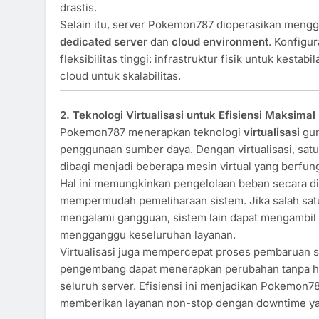
drastis.
Selain itu, server Pokemon787 dioperasikan meng
dedicated server
dan
cloud environment
. Konfigu
fleksibilitas tinggi: infrastruktur fisik untuk kestabi
cloud untuk skalabilitas.
2. Teknologi Virtualisasi untuk Efisiensi Maksimal
Pokemon787 menerapkan teknologi
virtualisasi
gun
penggunaan sumber daya. Dengan virtualisasi, satu 
dibagi menjadi beberapa mesin virtual yang berfun
Hal ini memungkinkan pengelolaan beban secara d
mempermudah pemeliharaan sistem. Jika salah satu
mengalami gangguan, sistem lain dapat mengambil 
mengganggu keseluruhan layanan.
Virtualisasi juga mempercepat proses pembaruan s
pengembang dapat menerapkan perubahan tanpa h
seluruh server. Efisiensi ini menjadikan Pokemon
memberikan layanan non-stop dengan downtime ya