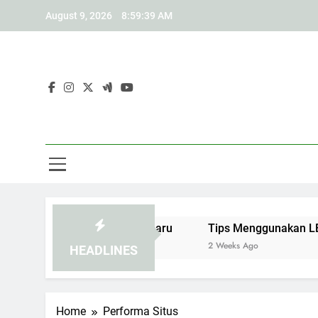
Skip
August 9, 2026
8:59:40 AM
to
content
Ach
Rasakan Ke
alui Browser Terbaru
Tips Menggunakan LEBAH4D mela
2 Weeks Ago
HEADLINES
Home
Performa Situs