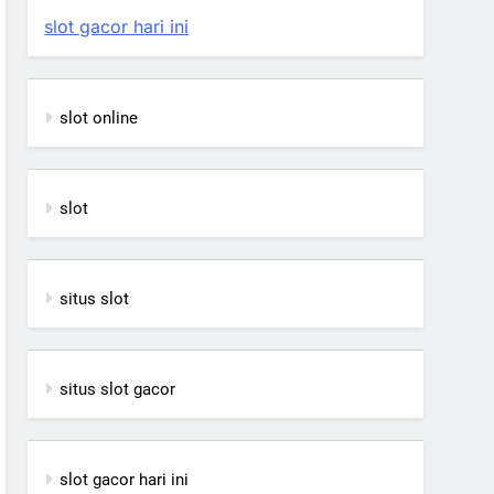
slot gacor hari ini
slot online
slot
situs slot
situs slot gacor
slot gacor hari ini