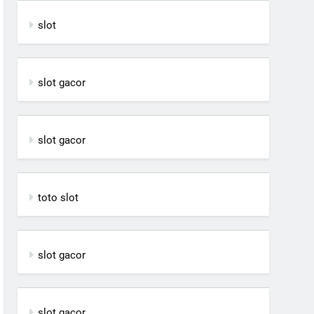
slot
slot gacor
slot gacor
toto slot
slot gacor
slot gacor