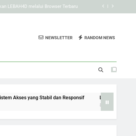
kan LEBAH4D melalui Browser Terbaru
tem Akses yang Stabil dan Responsif
tem Akses yang Stabil dan Responsif
NEWSLETTER
RANDOM NEWS
 EDWINSLOT melalui Browser Terbaru
 Dengan Rasa Yang Menggugah Selera.
kan LEBAH4D melalui Browser Terbaru
tem Akses yang Stabil dan Responsif
tem Akses yang Stabil dan Responsif
yang Stabil dan Responsif
LEBAH4D dengan Sistem Aks
3 Weeks Ago