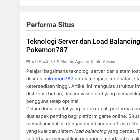
Performa Situs
Teknologi Server dan Load Balancing
Pokemon787
E719ac3
9 Months Ago
0
8 Mins
Pelajari bagaimana teknologi server dan sistem lo
di situs
pokemon787
untuk menjaga kecepatan, stab
ketersediaan tinggi. Artikel ini mengulas struktur inf
distribusi beban, dan inovasi cloud yang memasti
pengguna tetap optimal.
Dalam dunia digital yang serba cepat, performa dan 
dua aspek penting bagi platform game online. Situ
memahami hal ini dengan membangun infrastruktur 
yang kuat dan sistem
load balancing
yang cerdas. 
sederhana: memastikan pengguna mendapatkan aks