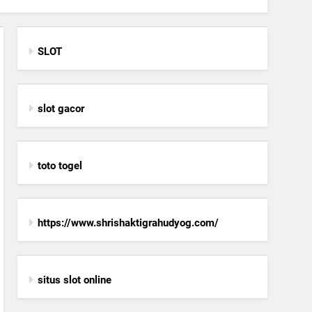
SLOT
slot gacor
toto togel
https://www.shrishaktigrahudyog.com/
situs slot online