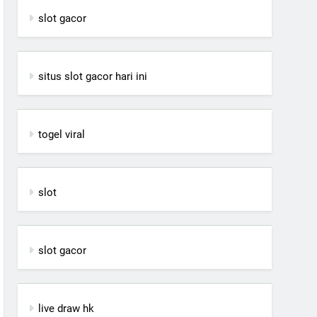
slot gacor
situs slot gacor hari ini
togel viral
slot
slot gacor
live draw hk