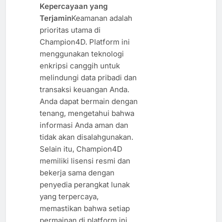
Kepercayaan yang
Terjamin
Keamanan adalah
prioritas utama di
Champion4D. Platform ini
menggunakan teknologi
enkripsi canggih untuk
melindungi data pribadi dan
transaksi keuangan Anda.
Anda dapat bermain dengan
tenang, mengetahui bahwa
informasi Anda aman dan
tidak akan disalahgunakan.
Selain itu, Champion4D
memiliki lisensi resmi dan
bekerja sama dengan
penyedia perangkat lunak
yang terpercaya,
memastikan bahwa setiap
permainan di platform ini