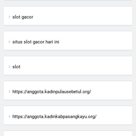
slot gacor
situs slot gacor hari ini
slot
https://anggota.kadinpulausebetul.org/
https://anggota.kadinkabpasangkayu.org/