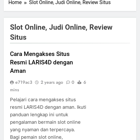
Home
Slot Online, Judi Online, Review Situs
Slot Online, Judi Online, Review
Situs
Cara Mengakses Situs
Resmi LARIS4D dengan
Aman
e719ac3
2 years ago
0
6
mins
Pelajari cara mengakses situs
resmi LARIS4D dengan aman. Ikuti
panduan lengkap ini untuk
pengalaman bermain slot online
yang nyaman dan terpercaya.
Bagi pemain slot online,