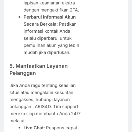
lapisan keamanan ekstra
dengan mengaktifkan 2FA.
Perbarui Informasi Akun
Secara Berkala
: Pastikan
informasi kontak Anda
selalu diperbarui untuk
pemulihan akun yang lebih
mudah jika diperlukan.
5.
Manfaatkan Layanan
Pelanggan
Jika Anda ragu tentang keaslian
situs atau mengalami kesulitan
mengakses, hubungi layanan
pelanggan LARIS4D. Tim support
mereka siap membantu Anda 24/7
melalui:
Live Chat
: Respons cepat