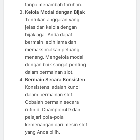
tanpa menambah taruhan.
Kelola Modal dengan Bijak
Tentukan anggaran yang
jelas dan kelola dengan
bijak agar Anda dapat
bermain lebih lama dan
memaksimalkan peluang
menang. Mengelola modal
dengan baik sangat penting
dalam permainan slot.
Bermain Secara Konsisten
Konsistensi adalah kunci
dalam permainan slot.
Cobalah bermain secara
rutin di Champion4D dan
pelajari pola-pola
kemenangan dari mesin slot
yang Anda pilih.