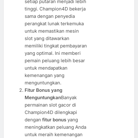
setiap putaran menjadi lebih
tinggi. Champion4D bekerja
sama dengan penyedia
perangkat lunak terkemuka
untuk memastikan mesin
slot yang ditawarkan
memiliki tingkat pembayaran
yang optimal. Ini memberi
pemain peluang lebih besar
untuk mendapatkan
kemenangan yang
menguntungkan.
Fitur Bonus yang
Menguntungkan
Banyak
permainan slot gacor di
Champion4D dilengkapi
dengan
fitur bonus
yang
meningkatkan peluang Anda
untuk meraih kemenangan