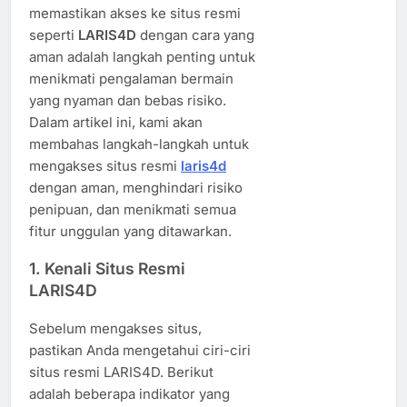
memastikan akses ke situs resmi
seperti
LARIS4D
dengan cara yang
aman adalah langkah penting untuk
menikmati pengalaman bermain
yang nyaman dan bebas risiko.
Dalam artikel ini, kami akan
membahas langkah-langkah untuk
mengakses situs resmi
laris4d
dengan aman, menghindari risiko
penipuan, dan menikmati semua
fitur unggulan yang ditawarkan.
1.
Kenali Situs Resmi
LARIS4D
Sebelum mengakses situs,
pastikan Anda mengetahui ciri-ciri
situs resmi LARIS4D. Berikut
adalah beberapa indikator yang