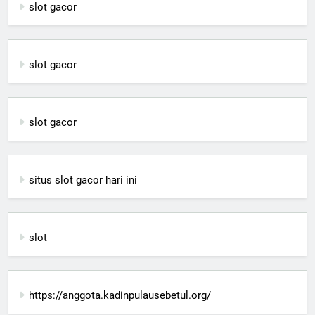
slot gacor
slot gacor
slot gacor
situs slot gacor hari ini
slot
https://anggota.kadinpulausebetul.org/