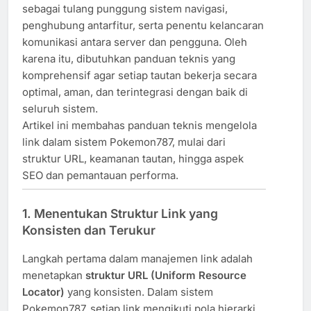
sebagai tulang punggung sistem navigasi,
penghubung antarfitur, serta penentu kelancaran
komunikasi antara server dan pengguna. Oleh
karena itu, dibutuhkan panduan teknis yang
komprehensif agar setiap tautan bekerja secara
optimal, aman, dan terintegrasi dengan baik di
seluruh sistem.
Artikel ini membahas panduan teknis mengelola
link dalam sistem Pokemon787, mulai dari
struktur URL, keamanan tautan, hingga aspek
SEO dan pemantauan performa.
1. Menentukan Struktur Link yang
Konsisten dan Terukur
Langkah pertama dalam manajemen link adalah
menetapkan
struktur URL (Uniform Resource
Locator)
yang konsisten. Dalam sistem
Pokemon787, setiap link mengikuti pola hierarki