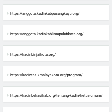
https://anggota.kadinkabpasangkayu.org/
https://anggota.kadinkablimapuluhkota.org/
https://kadinbinjaikota.org/
https://kadintasikmalayakota.org/program/
https://kadinbekasikab.org/tentang-kadin/ketua-umum/