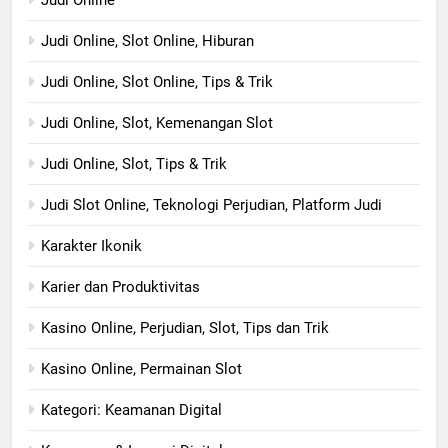
Judi Online, Slot Online, Hiburan
Judi Online, Slot Online, Tips & Trik
Judi Online, Slot, Kemenangan Slot
Judi Online, Slot, Tips & Trik
Judi Slot Online, Teknologi Perjudian, Platform Judi
Karakter Ikonik
Karier dan Produktivitas
Kasino Online, Perjudian, Slot, Tips dan Trik
Kasino Online, Permainan Slot
Kategori: Keamanan Digital