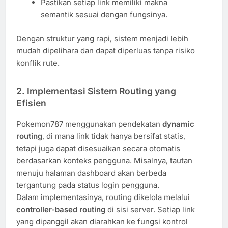
Pastikan setiap link memiliki makna
semantik sesuai dengan fungsinya.
Dengan struktur yang rapi, sistem menjadi lebih
mudah dipelihara dan dapat diperluas tanpa risiko
konflik rute.
2. Implementasi Sistem Routing yang
Efisien
Pokemon787 menggunakan pendekatan
dynamic
routing
, di mana link tidak hanya bersifat statis,
tetapi juga dapat disesuaikan secara otomatis
berdasarkan konteks pengguna. Misalnya, tautan
menuju halaman dashboard akan berbeda
tergantung pada status login pengguna.
Dalam implementasinya, routing dikelola melalui
controller-based routing
di sisi server. Setiap link
yang dipanggil akan diarahkan ke fungsi kontrol