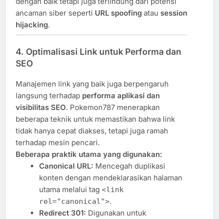
dengan baik tetapi juga terlindung dari potensi
ancaman siber seperti
URL spoofing
atau
session
hijacking
.
4. Optimalisasi Link untuk Performa dan
SEO
Manajemen link yang baik juga berpengaruh
langsung terhadap
performa aplikasi dan
visibilitas SEO
. Pokemon787 menerapkan
beberapa teknik untuk memastikan bahwa link
tidak hanya cepat diakses, tetapi juga ramah
terhadap mesin pencari.
Beberapa praktik utama yang digunakan:
Canonical URL:
Mencegah duplikasi
konten dengan mendeklarasikan halaman
utama melalui tag
<link
.
rel="canonical">
Redirect 301:
Digunakan untuk