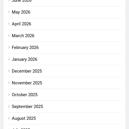
June 2026
May 2026
April 2026
March 2026
February 2026
January 2026
December 2025
November 2025
October 2025
September 2025
August 2025