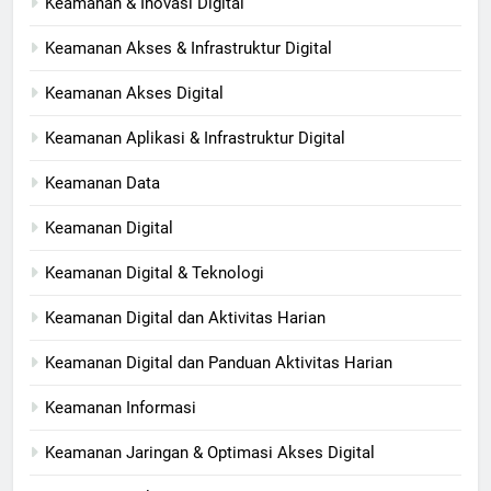
Keamanan & Inovasi Digital
Keamanan Akses & Infrastruktur Digital
Keamanan Akses Digital
Keamanan Aplikasi & Infrastruktur Digital
Keamanan Data
Keamanan Digital
Keamanan Digital & Teknologi
Keamanan Digital dan Aktivitas Harian
Keamanan Digital dan Panduan Aktivitas Harian
Keamanan Informasi
Keamanan Jaringan & Optimasi Akses Digital