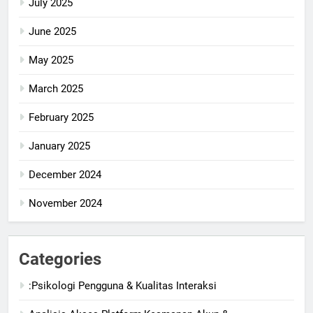
July 2025
June 2025
May 2025
March 2025
February 2025
January 2025
December 2024
November 2024
Categories
:Psikologi Pengguna & Kualitas Interaksi