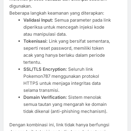
digunakan.
Beberapa langkah keamanan yang diterapkan:
Validasi Input:
Semua parameter pada link
diperiksa untuk mencegah injeksi kode
atau manipulasi data.
Tokenisasi:
Link yang bersifat sementara,
seperti reset password, memiliki token
acak yang hanya berlaku dalam periode
tertentu.
SSL/TLS Encryption:
Seluruh link
Pokemon787 menggunakan protokol
HTTPS untuk menjaga integritas data
selama transmisi.
Domain Verification:
Sistem menolak
semua tautan yang mengarah ke domain
tidak dikenal (anti-phishing mechanism).
Dengan kombinasi ini, link tidak hanya berfungsi