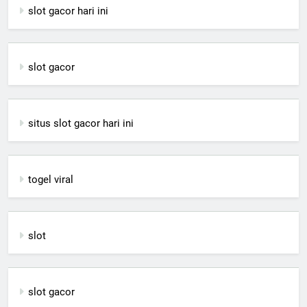
slot gacor hari ini
slot gacor
situs slot gacor hari ini
togel viral
slot
slot gacor