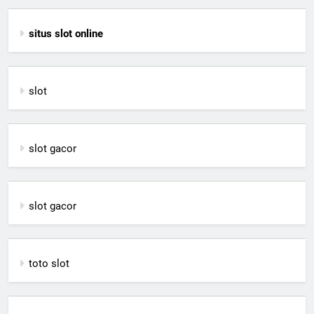
situs slot online
slot
slot gacor
slot gacor
toto slot