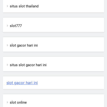
situs slot thailand
slot777
slot gacor hari ini
situs slot gacor hari ini
slot gacor hari ini
slot online