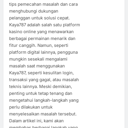
tips pemecahan masalah dan cara
menghubungi dukungan
pelanggan untuk solusi cepat.
Kaya787 adalah salah satu platform
kasino online yang menawarkan
berbagai permainan menarik dan
fitur canggih. Namun, seperti
platform digital lainnya, pengguna
mungkin sesekali mengalami
masalah saat menggunakan
Kaya787, seperti kesulitan login,
transaksi yang gagal, atau masalah
teknis lainnya. Meski demikian,
penting untuk tetap tenang dan
mengetahui langkah-langkah yang
perlu dilakukan untuk
menyelesaikan masalah tersebut.
Dalam artikel ini, kami akan
membahas berbagai langkah yang