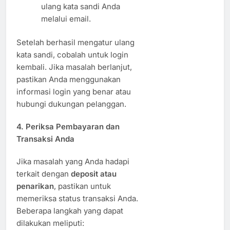
ulang kata sandi Anda
melalui email.
Setelah berhasil mengatur ulang
kata sandi, cobalah untuk login
kembali. Jika masalah berlanjut,
pastikan Anda menggunakan
informasi login yang benar atau
hubungi dukungan pelanggan.
4.
Periksa Pembayaran dan
Transaksi Anda
Jika masalah yang Anda hadapi
terkait dengan
deposit atau
penarikan
, pastikan untuk
memeriksa status transaksi Anda.
Beberapa langkah yang dapat
dilakukan meliputi: