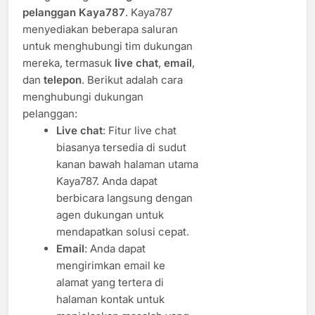
pelanggan Kaya787
. Kaya787
menyediakan beberapa saluran
untuk menghubungi tim dukungan
mereka, termasuk
live chat
,
email
,
dan
telepon
. Berikut adalah cara
menghubungi dukungan
pelanggan:
Live chat
: Fitur live chat
biasanya tersedia di sudut
kanan bawah halaman utama
Kaya787. Anda dapat
berbicara langsung dengan
agen dukungan untuk
mendapatkan solusi cepat.
Email
: Anda dapat
mengirimkan email ke
alamat yang tertera di
halaman kontak untuk