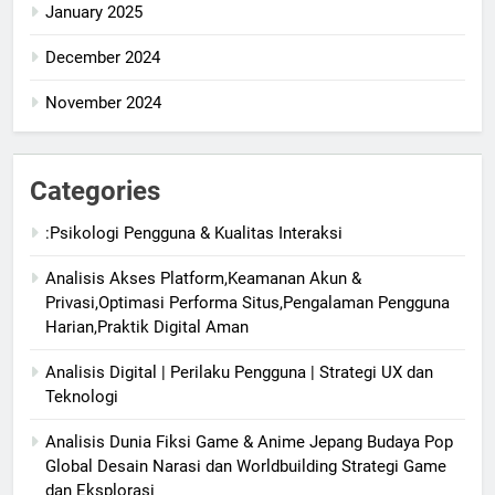
January 2025
December 2024
November 2024
Categories
:Psikologi Pengguna & Kualitas Interaksi
Analisis Akses Platform,Keamanan Akun &
Privasi,Optimasi Performa Situs,Pengalaman Pengguna
Harian,Praktik Digital Aman
Analisis Digital | Perilaku Pengguna | Strategi UX dan
Teknologi
Analisis Dunia Fiksi Game & Anime Jepang Budaya Pop
Global Desain Narasi dan Worldbuilding Strategi Game
dan Eksplorasi