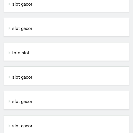
slot gacor
slot gacor
toto slot
slot gacor
slot gacor
slot gacor