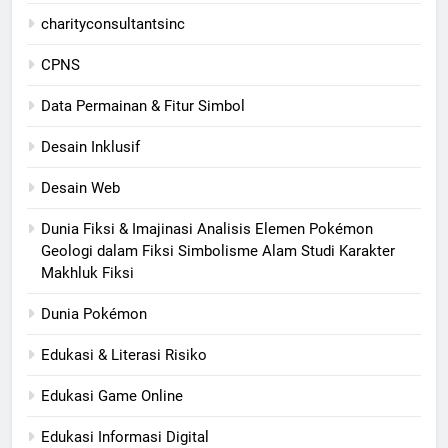
charityconsultantsinc
CPNS
Data Permainan & Fitur Simbol
Desain Inklusif
Desain Web
Dunia Fiksi & Imajinasi Analisis Elemen Pokémon
Geologi dalam Fiksi Simbolisme Alam Studi Karakter
Makhluk Fiksi
Dunia Pokémon
Edukasi & Literasi Risiko
Edukasi Game Online
Edukasi Informasi Digital