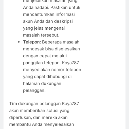
menjelaskan masalah yang
Anda hadapi. Pastikan untuk
mencantumkan informasi
akun Anda dan deskripsi
yang jelas mengenai
masalah tersebut.
Telepon
: Beberapa masalah
mendesak bisa diselesaikan
dengan cepat melalui
panggilan telepon. Kaya787
menyediakan nomor telepon
yang dapat dihubungi di
halaman dukungan
pelanggan.
Tim dukungan pelanggan Kaya787
akan memberikan solusi yang
diperlukan, dan mereka akan
membantu Anda menyelesaikan