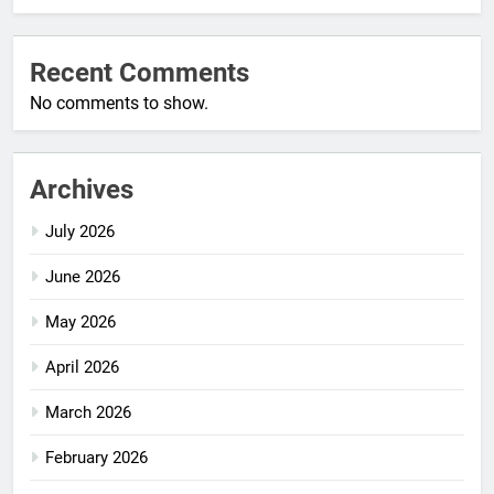
Recent Comments
No comments to show.
Archives
July 2026
June 2026
May 2026
April 2026
March 2026
February 2026