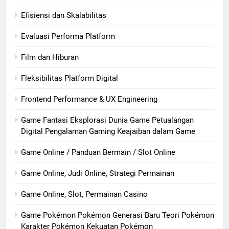
Efisiensi dan Skalabilitas
Evaluasi Performa Platform
Film dan Hiburan
Fleksibilitas Platform Digital
Frontend Performance & UX Engineering
Game Fantasi Eksplorasi Dunia Game Petualangan
Digital Pengalaman Gaming Keajaiban dalam Game
Game Online / Panduan Bermain / Slot Online
Game Online, Judi Online, Strategi Permainan
Game Online, Slot, Permainan Casino
Game Pokémon Pokémon Generasi Baru Teori Pokémon
Karakter Pokémon Kekuatan Pokémon