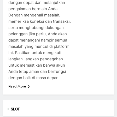
dengan cepat dan melanjutkan
pengalaman bermain Anda.
Dengan mengenali masalah,
memeriksa koneksi dan transaksi,
serta menghubungi dukungan
pelanggan jika perlu, Anda akan
dapat menangani hampir semua
masalah yang muncul di platform
ini. Pastikan untuk mengikuti
langkah-langkah pencegahan
untuk memastikan bahwa akun
Anda tetap aman dan berfungsi
dengan baik di masa depan.
Read More
SLOT