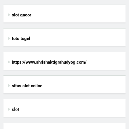
slot gacor
toto togel
https://www.shrishaktigrahudyog.com/
situs slot online
slot