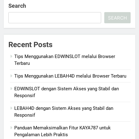
Search
SEARCH
Recent Posts
Tips Menggunakan EDWINSLOT melalui Browser
Terbaru
Tips Menggunakan LEBAH4D melalui Browser Terbaru
EDWINSLOT dengan Sistem Akses yang Stabil dan
Responsif
LEBAH4D dengan Sistem Akses yang Stabil dan
Responsif
Panduan Memaksimalkan Fitur KAYA787 untuk
Pengalaman Lebih Praktis