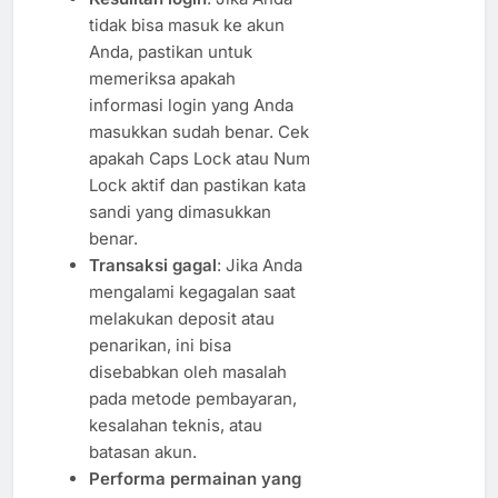
tidak bisa masuk ke akun
Anda, pastikan untuk
memeriksa apakah
informasi login yang Anda
masukkan sudah benar. Cek
apakah Caps Lock atau Num
Lock aktif dan pastikan kata
sandi yang dimasukkan
benar.
Transaksi gagal
: Jika Anda
mengalami kegagalan saat
melakukan deposit atau
penarikan, ini bisa
disebabkan oleh masalah
pada metode pembayaran,
kesalahan teknis, atau
batasan akun.
Performa permainan yang