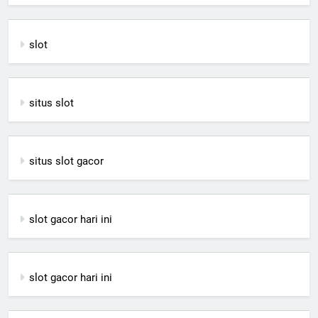
slot
situs slot
situs slot gacor
slot gacor hari ini
slot gacor hari ini