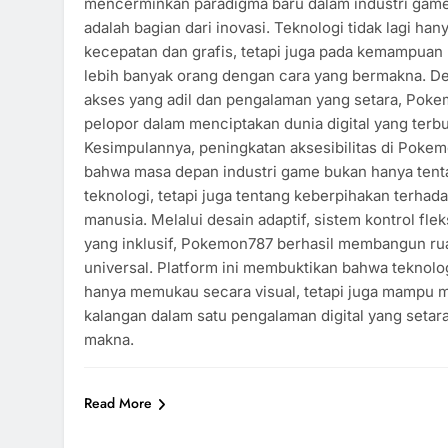
mencerminkan paradigma baru dalam industri game
adalah bagian dari inovasi. Teknologi tidak lagi ha
kecepatan dan grafis, tetapi juga pada kemampua
lebih banyak orang dengan cara yang bermakna. 
akses yang adil dan pengalaman yang setara, Pok
pelopor dalam menciptakan dunia digital yang terb
Kesimpulannya, peningkatan aksesibilitas di Pok
bahwa masa depan industri game bukan hanya ten
teknologi, tetapi juga tentang keberpihakan terha
manusia. Melalui desain adaptif, sistem kontrol fle
yang inklusif, Pokemon787 berhasil membangun ru
universal. Platform ini membuktikan bahwa teknolo
hanya memukau secara visual, tetapi juga mampu 
kalangan dalam satu pengalaman digital yang setara
makna.
Read More