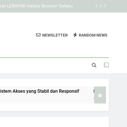
kan LEBAH4D melalui Browser Terbaru
tem Akses yang Stabil dan Responsif
tem Akses yang Stabil dan Responsif
NEWSLETTER
RANDOM NEWS
 EDWINSLOT melalui Browser Terbaru
 Dengan Rasa Yang Menggugah Selera.
kan LEBAH4D melalui Browser Terbaru
tem Akses yang Stabil dan Responsif
tem Akses yang Stabil dan Responsif
ang Stabil dan Responsif
LEBAH4D dengan Sistem Akse
3 Weeks Ago