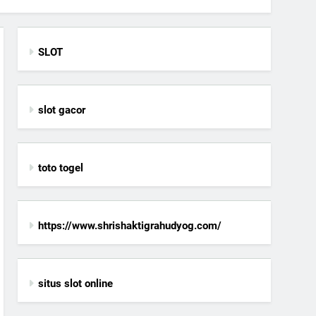
SLOT
slot gacor
toto togel
https://www.shrishaktigrahudyog.com/
situs slot online