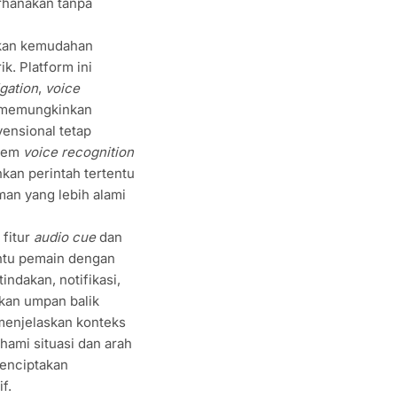
erhanakan tanpa
ikan kemudahan
k. Platform ini
gation
,
voice
ni memungkinkan
ensional tetap
stem
voice recognition
kan perintah tertentu
an yang lebih alami
 fitur
audio cue
dan
ntu pemain dengan
indakan, notifikasi,
kan umpan balik
k menjelaskan konteks
ami situasi dan arah
enciptakan
f.