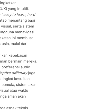
ningkatkan
X) yang intuitif.
 “
easy to learn, hard
etap menantang bagi
visual, serta sistem
pengguna menavigasi
dekatan ini membuat
usia, mulai dari
rikan kebebasan
aman bermain mereka.
n preferensi audio
aptive difficulty
juga
 tingkat kesulitan
pemula, sistem akan
isual atau waktu
engalaman akan
ada aspek teknis,