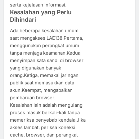
serta kejelasan informasi.
Kesalahan yang Perlu
Dihindari
Ada beberapa kesalahan umum
saat mengakses LAE138.Pertama,
menggunakan perangkat umum
tanpa menjaga keamanan.Kedua,
menyimpan kata sandi di browser
yang digunakan banyak
orang.Ketiga, memakai jaringan
publik saat memasukkan data
akun.Keempat, mengabaikan
pembaruan browser.
Kesalahan lain adalah mengulang
proses masuk berkali-kali tanpa
memeriksa penyebab kendala.Jika
akses lambat, periksa koneksi,
cache, browser, dan perangkat