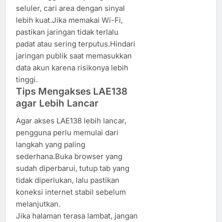
seluler, cari area dengan sinyal
lebih kuat.Jika memakai Wi-Fi,
pastikan jaringan tidak terlalu
padat atau sering terputus.Hindari
jaringan publik saat memasukkan
data akun karena risikonya lebih
tinggi.
Tips Mengakses LAE138
agar Lebih Lancar
Agar akses LAE138 lebih lancar,
pengguna perlu memulai dari
langkah yang paling
sederhana.Buka browser yang
sudah diperbarui, tutup tab yang
tidak diperlukan, lalu pastikan
koneksi internet stabil sebelum
melanjutkan.
Jika halaman terasa lambat, jangan