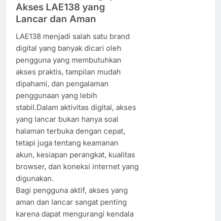
Akses LAE138 yang
Lancar dan Aman
LAE138 menjadi salah satu brand
digital yang banyak dicari oleh
pengguna yang membutuhkan
akses praktis, tampilan mudah
dipahami, dan pengalaman
penggunaan yang lebih
stabil.Dalam aktivitas digital, akses
yang lancar bukan hanya soal
halaman terbuka dengan cepat,
tetapi juga tentang keamanan
akun, kesiapan perangkat, kualitas
browser, dan koneksi internet yang
digunakan.
Bagi pengguna aktif, akses yang
aman dan lancar sangat penting
karena dapat mengurangi kendala