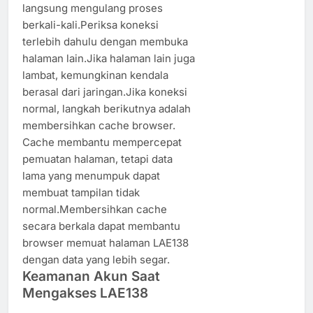
langsung mengulang proses
berkali-kali.Periksa koneksi
terlebih dahulu dengan membuka
halaman lain.Jika halaman lain juga
lambat, kemungkinan kendala
berasal dari jaringan.Jika koneksi
normal, langkah berikutnya adalah
membersihkan cache browser.
Cache membantu mempercepat
pemuatan halaman, tetapi data
lama yang menumpuk dapat
membuat tampilan tidak
normal.Membersihkan cache
secara berkala dapat membantu
browser memuat halaman LAE138
dengan data yang lebih segar.
Keamanan Akun Saat
Mengakses LAE138