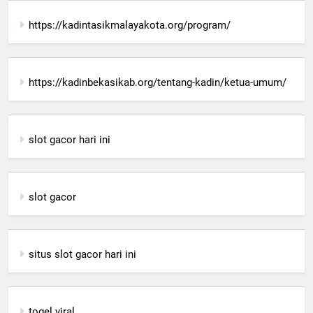
https://kadintasikmalayakota.org/program/
https://kadinbekasikab.org/tentang-kadin/ketua-umum/
slot gacor hari ini
slot gacor
situs slot gacor hari ini
togel viral