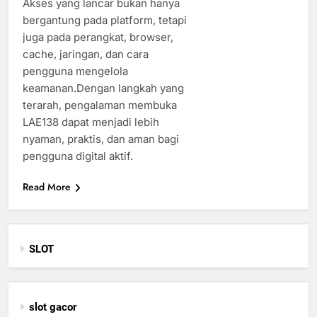
Akses yang lancar bukan hanya
bergantung pada platform, tetapi
juga pada perangkat, browser,
cache, jaringan, dan cara
pengguna mengelola
keamanan.Dengan langkah yang
terarah, pengalaman membuka
LAE138 dapat menjadi lebih
nyaman, praktis, dan aman bagi
pengguna digital aktif.
Read More
SLOT
slot gacor