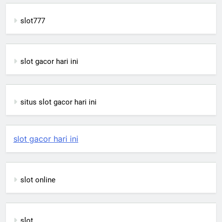
slot777
slot gacor hari ini
situs slot gacor hari ini
slot gacor hari ini
slot online
slot