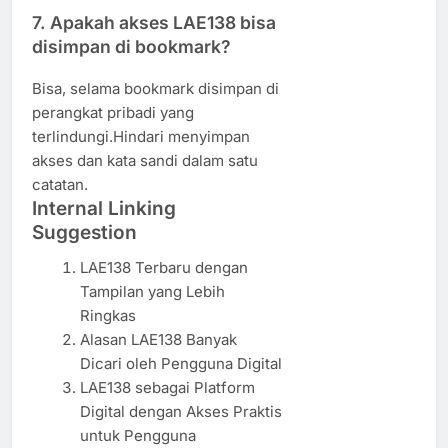
7. Apakah akses LAE138 bisa
disimpan di bookmark?
Bisa, selama bookmark disimpan di
perangkat pribadi yang
terlindungi.Hindari menyimpan
akses dan kata sandi dalam satu
catatan.
Internal Linking
Suggestion
LAE138 Terbaru dengan
Tampilan yang Lebih
Ringkas
Alasan LAE138 Banyak
Dicari oleh Pengguna Digital
LAE138 sebagai Platform
Digital dengan Akses Praktis
untuk Pengguna