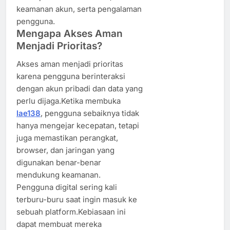
keamanan akun, serta pengalaman
pengguna.
Mengapa Akses Aman
Menjadi Prioritas?
Akses aman menjadi prioritas
karena pengguna berinteraksi
dengan akun pribadi dan data yang
perlu dijaga.Ketika membuka
lae138
, pengguna sebaiknya tidak
hanya mengejar kecepatan, tetapi
juga memastikan perangkat,
browser, dan jaringan yang
digunakan benar-benar
mendukung keamanan.
Pengguna digital sering kali
terburu-buru saat ingin masuk ke
sebuah platform.Kebiasaan ini
dapat membuat mereka