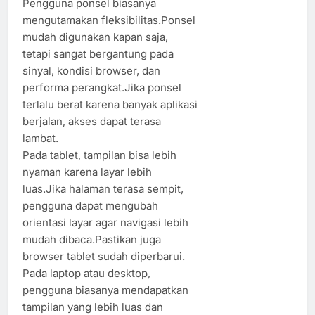
Pengguna ponsel biasanya
mengutamakan fleksibilitas.Ponsel
mudah digunakan kapan saja,
tetapi sangat bergantung pada
sinyal, kondisi browser, dan
performa perangkat.Jika ponsel
terlalu berat karena banyak aplikasi
berjalan, akses dapat terasa
lambat.
Pada tablet, tampilan bisa lebih
nyaman karena layar lebih
luas.Jika halaman terasa sempit,
pengguna dapat mengubah
orientasi layar agar navigasi lebih
mudah dibaca.Pastikan juga
browser tablet sudah diperbarui.
Pada laptop atau desktop,
pengguna biasanya mendapatkan
tampilan yang lebih luas dan