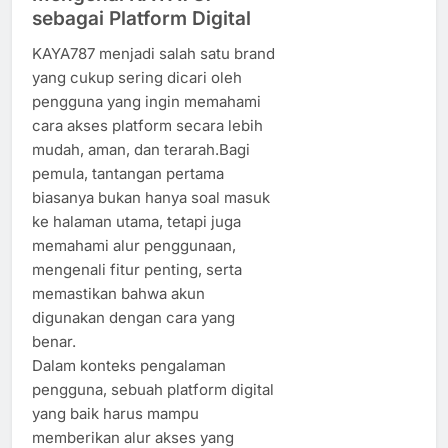
sebagai Platform Digital
KAYA787 menjadi salah satu brand
yang cukup sering dicari oleh
pengguna yang ingin memahami
cara akses platform secara lebih
mudah, aman, dan terarah.Bagi
pemula, tantangan pertama
biasanya bukan hanya soal masuk
ke halaman utama, tetapi juga
memahami alur penggunaan,
mengenali fitur penting, serta
memastikan bahwa akun
digunakan dengan cara yang
benar.
Dalam konteks pengalaman
pengguna, sebuah platform digital
yang baik harus mampu
memberikan alur akses yang