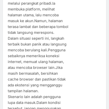
melalui perangkat pribadi.Ia
membuka platform, melihat
halaman utama, lalu mencoba
masuk ke akun.Namun, halaman
terasa lambat dan beberapa tombol
tidak langsung merespons.
Dalam situasi seperti ini, langkah
terbaik bukan panik atau langsung
mencoba berulang kali.Pengguna
sebaiknya memeriksa koneksi
internet, memuat ulang halaman,
atau mencoba browser lain.Jika
masih bermasalah, bersihkan
cache browser dan pastikan tidak
ada ekstensi yang mengganggu
tampilan halaman.
Skenario lain adalah pengguna
lupa data masuk.Dalam kondisi
tersebut, jangan menggunakan