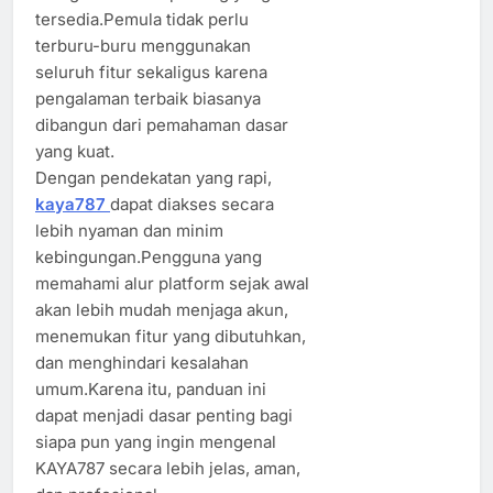
tersedia.Pemula tidak perlu
terburu-buru menggunakan
seluruh fitur sekaligus karena
pengalaman terbaik biasanya
dibangun dari pemahaman dasar
yang kuat.
Dengan pendekatan yang rapi,
kaya787
dapat diakses secara
lebih nyaman dan minim
kebingungan.Pengguna yang
memahami alur platform sejak awal
akan lebih mudah menjaga akun,
menemukan fitur yang dibutuhkan,
dan menghindari kesalahan
umum.Karena itu, panduan ini
dapat menjadi dasar penting bagi
siapa pun yang ingin mengenal
KAYA787 secara lebih jelas, aman,