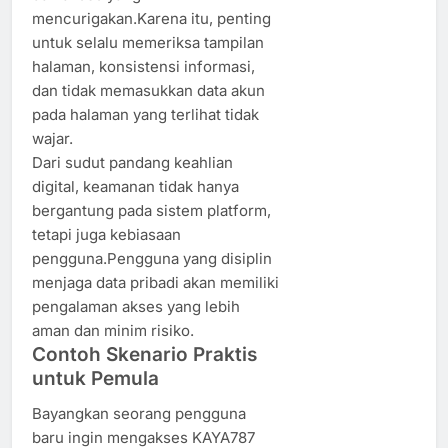
mencurigakan.Karena itu, penting
untuk selalu memeriksa tampilan
halaman, konsistensi informasi,
dan tidak memasukkan data akun
pada halaman yang terlihat tidak
wajar.
Dari sudut pandang keahlian
digital, keamanan tidak hanya
bergantung pada sistem platform,
tetapi juga kebiasaan
pengguna.Pengguna yang disiplin
menjaga data pribadi akan memiliki
pengalaman akses yang lebih
aman dan minim risiko.
Contoh Skenario Praktis
untuk Pemula
Bayangkan seorang pengguna
baru ingin mengakses KAYA787