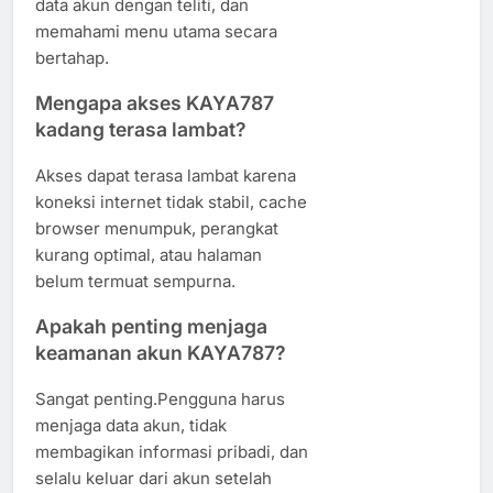
data akun dengan teliti, dan
memahami menu utama secara
bertahap.
Mengapa akses KAYA787
kadang terasa lambat?
Akses dapat terasa lambat karena
koneksi internet tidak stabil, cache
browser menumpuk, perangkat
kurang optimal, atau halaman
belum termuat sempurna.
Apakah penting menjaga
keamanan akun KAYA787?
Sangat penting.Pengguna harus
menjaga data akun, tidak
membagikan informasi pribadi, dan
selalu keluar dari akun setelah