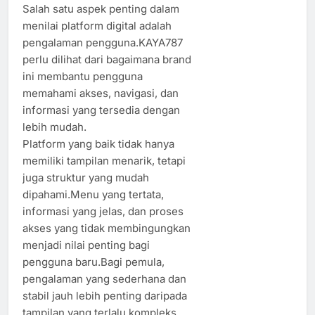
Salah satu aspek penting dalam
menilai platform digital adalah
pengalaman pengguna.KAYA787
perlu dilihat dari bagaimana brand
ini membantu pengguna
memahami akses, navigasi, dan
informasi yang tersedia dengan
lebih mudah.
Platform yang baik tidak hanya
memiliki tampilan menarik, tetapi
juga struktur yang mudah
dipahami.Menu yang tertata,
informasi yang jelas, dan proses
akses yang tidak membingungkan
menjadi nilai penting bagi
pengguna baru.Bagi pemula,
pengalaman yang sederhana dan
stabil jauh lebih penting daripada
tampilan yang terlalu kompleks.