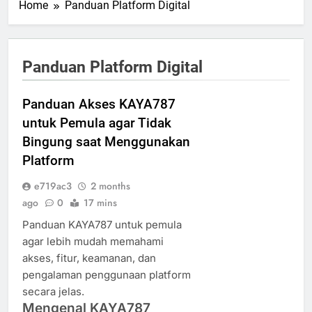
Home
Panduan Platform Digital
Panduan Platform Digital
Panduan Akses KAYA787
untuk Pemula agar Tidak
Bingung saat Menggunakan
Platform
e719ac3
2 months
ago
0
17 mins
Panduan KAYA787 untuk pemula
agar lebih mudah memahami
akses, fitur, keamanan, dan
pengalaman penggunaan platform
secara jelas.
Mengenal KAYA787