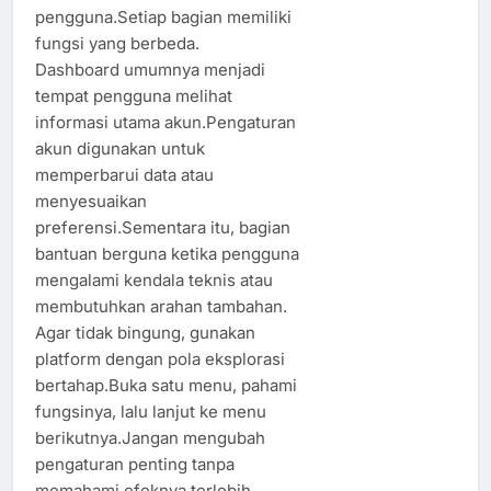
pengguna.Setiap bagian memiliki
fungsi yang berbeda.
Dashboard umumnya menjadi
tempat pengguna melihat
informasi utama akun.Pengaturan
akun digunakan untuk
memperbarui data atau
menyesuaikan
preferensi.Sementara itu, bagian
bantuan berguna ketika pengguna
mengalami kendala teknis atau
membutuhkan arahan tambahan.
Agar tidak bingung, gunakan
platform dengan pola eksplorasi
bertahap.Buka satu menu, pahami
fungsinya, lalu lanjut ke menu
berikutnya.Jangan mengubah
pengaturan penting tanpa
memahami efeknya terlebih