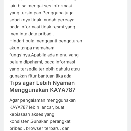
lain bisa mengakses informasi
yang tersimpan.Pengguna juga
sebaiknya tidak mudah percaya
pada informasi tidak resmi yang
meminta data pribadi.
Hindari pula mengganti pengaturan
akun tanpa memahami
fungsinya.Apabila ada menu yang
belum dipahami, baca informasi
yang tersedia terlebih dahulu atau
gunakan fitur bantuan jika ada.
Tips agar Lebih Nyaman
Menggunakan KAYA787
Agar pengalaman menggunakan
KAYA787 lebih lancar, buat
kebiasaan akses yang
konsisten.Gunakan perangkat
pribadi, browser terbaru, dan