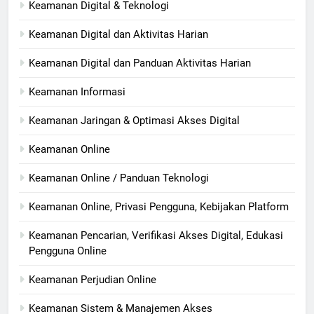
Keamanan Digital & Teknologi
Keamanan Digital dan Aktivitas Harian
Keamanan Digital dan Panduan Aktivitas Harian
Keamanan Informasi
Keamanan Jaringan & Optimasi Akses Digital
Keamanan Online
Keamanan Online / Panduan Teknologi
Keamanan Online, Privasi Pengguna, Kebijakan Platform
Keamanan Pencarian, Verifikasi Akses Digital, Edukasi
Pengguna Online
Keamanan Perjudian Online
Keamanan Sistem & Manajemen Akses