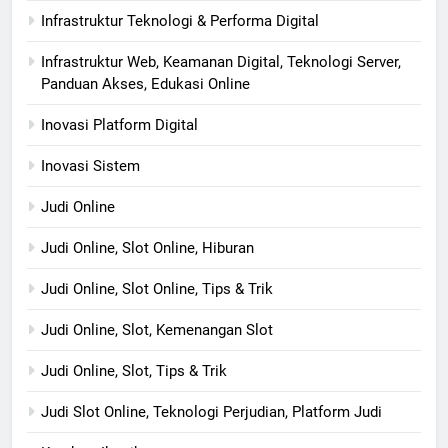
Infrastruktur Teknologi & Performa Digital
Infrastruktur Web, Keamanan Digital, Teknologi Server,
Panduan Akses, Edukasi Online
Inovasi Platform Digital
Inovasi Sistem
Judi Online
Judi Online, Slot Online, Hiburan
Judi Online, Slot Online, Tips & Trik
Judi Online, Slot, Kemenangan Slot
Judi Online, Slot, Tips & Trik
Judi Slot Online, Teknologi Perjudian, Platform Judi