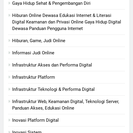
Gaya Hidup Sehat & Pengembangan Diri
Hiburan Online Dewasa Edukasi Internet & Literasi
Digital Keamanan dan Privasi Online Gaya Hidup Digital
Dewasa Panduan Pengguna Internet
Hiburan, Game, Judi Online
Informasi Judi Online
Infrastruktur Akses dan Performa Digital
Infrastruktur Platform
Infrastruktur Teknologi & Performa Digital
Infrastruktur Web, Keamanan Digital, Teknologi Server,
Panduan Akses, Edukasi Online
Inovasi Platform Digital
Inovasi Sistem