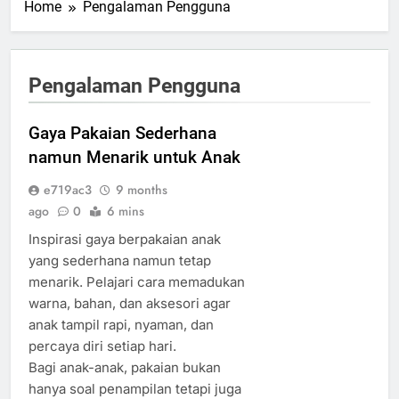
Home
Pengalaman Pengguna
Pengalaman Pengguna
Gaya Pakaian Sederhana
namun Menarik untuk Anak
e719ac3
9 months
ago
0
6 mins
Inspirasi gaya berpakaian anak
yang sederhana namun tetap
menarik. Pelajari cara memadukan
warna, bahan, dan aksesori agar
anak tampil rapi, nyaman, dan
percaya diri setiap hari.
Bagi anak-anak, pakaian bukan
hanya soal penampilan tetapi juga