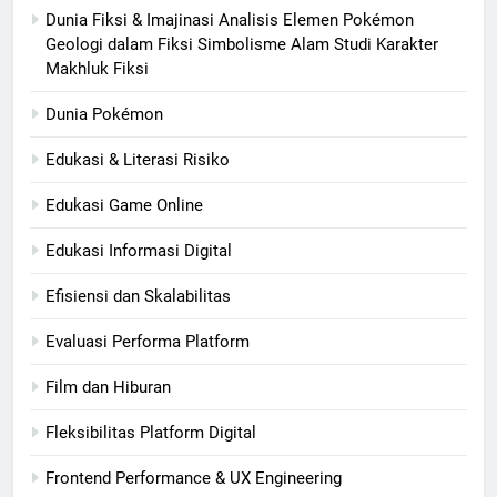
Dunia Fiksi & Imajinasi Analisis Elemen Pokémon
Geologi dalam Fiksi Simbolisme Alam Studi Karakter
Makhluk Fiksi
Dunia Pokémon
Edukasi & Literasi Risiko
Edukasi Game Online
Edukasi Informasi Digital
Efisiensi dan Skalabilitas
Evaluasi Performa Platform
Film dan Hiburan
Fleksibilitas Platform Digital
Frontend Performance & UX Engineering