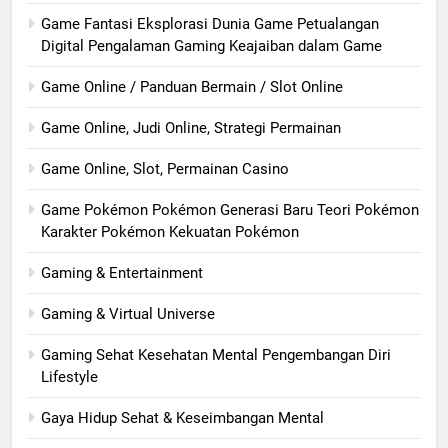
Game Fantasi Eksplorasi Dunia Game Petualangan
Digital Pengalaman Gaming Keajaiban dalam Game
Game Online / Panduan Bermain / Slot Online
Game Online, Judi Online, Strategi Permainan
Game Online, Slot, Permainan Casino
Game Pokémon Pokémon Generasi Baru Teori Pokémon
Karakter Pokémon Kekuatan Pokémon
Gaming & Entertainment
Gaming & Virtual Universe
Gaming Sehat Kesehatan Mental Pengembangan Diri
Lifestyle
Gaya Hidup Sehat & Keseimbangan Mental