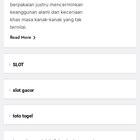
berpakaian justru mencerminkan
keanggunan alami dan keceriaan
khas masa kanak-kanak yang tak
ternilai.
Read More
SLOT
slot gacor
toto togel