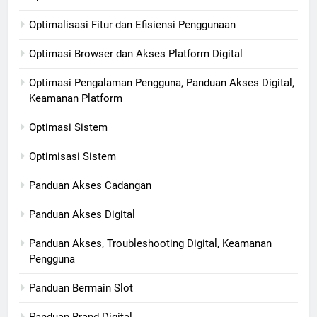
Optimalisasi Fitur dan Efisiensi Penggunaan
Optimasi Browser dan Akses Platform Digital
Optimasi Pengalaman Pengguna, Panduan Akses Digital,
Keamanan Platform
Optimasi Sistem
Optimisasi Sistem
Panduan Akses Cadangan
Panduan Akses Digital
Panduan Akses, Troubleshooting Digital, Keamanan
Pengguna
Panduan Bermain Slot
Panduan Brand Digital