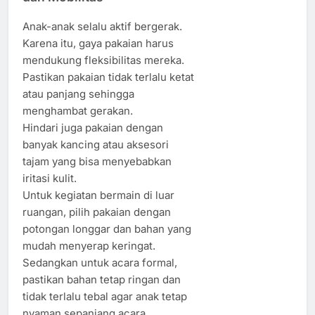
Anak-anak selalu aktif bergerak.
Karena itu, gaya pakaian harus
mendukung fleksibilitas mereka.
Pastikan pakaian tidak terlalu ketat
atau panjang sehingga
menghambat gerakan.
Hindari juga pakaian dengan
banyak kancing atau aksesori
tajam yang bisa menyebabkan
iritasi kulit.
Untuk kegiatan bermain di luar
ruangan, pilih pakaian dengan
potongan longgar dan bahan yang
mudah menyerap keringat.
Sedangkan untuk acara formal,
pastikan bahan tetap ringan dan
tidak terlalu tebal agar anak tetap
nyaman sepanjang acara.