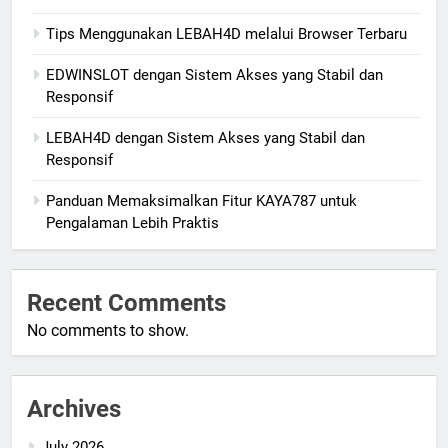
Tips Menggunakan LEBAH4D melalui Browser Terbaru
EDWINSLOT dengan Sistem Akses yang Stabil dan
Responsif
LEBAH4D dengan Sistem Akses yang Stabil dan
Responsif
Panduan Memaksimalkan Fitur KAYA787 untuk
Pengalaman Lebih Praktis
Recent Comments
No comments to show.
Archives
July 2026