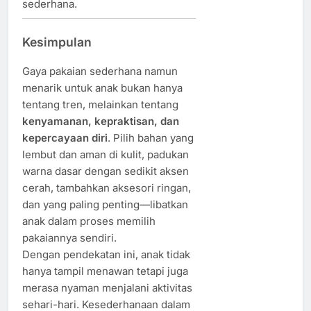
sederhana.
Kesimpulan
Gaya pakaian sederhana namun
menarik untuk anak bukan hanya
tentang tren, melainkan tentang
kenyamanan, kepraktisan, dan
kepercayaan diri
. Pilih bahan yang
lembut dan aman di kulit, padukan
warna dasar dengan sedikit aksen
cerah, tambahkan aksesori ringan,
dan yang paling penting—libatkan
anak dalam proses memilih
pakaiannya sendiri.
Dengan pendekatan ini, anak tidak
hanya tampil menawan tetapi juga
merasa nyaman menjalani aktivitas
sehari-hari. Kesederhanaan dalam