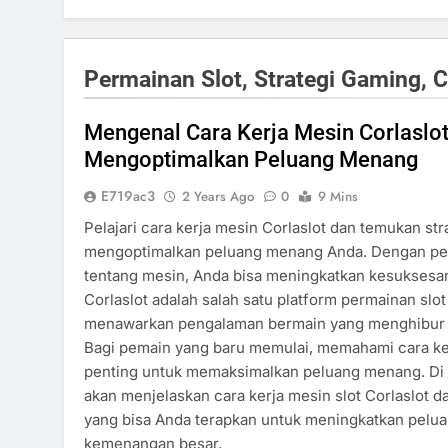
Permainan Slot, Strategi Gaming, C
Mengenal Cara Kerja Mesin Corlaslo
Mengoptimalkan Peluang Menang
E719ac3
2 Years Ago
0
9 Mins
Pelajari cara kerja mesin Corlaslot dan temukan str
mengoptimalkan peluang menang Anda. Dengan p
tentang mesin, Anda bisa meningkatkan kesuksesa
Corlaslot adalah salah satu platform permainan slot
menawarkan pengalaman bermain yang menghibur 
Bagi pemain yang baru memulai, memahami cara ker
penting untuk memaksimalkan peluang menang. Di da
akan menjelaskan cara kerja mesin slot Corlaslot da
yang bisa Anda terapkan untuk meningkatkan pelu
kemenangan besar.