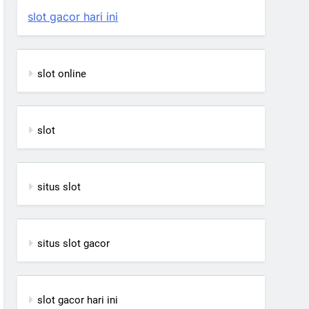
slot gacor hari ini
slot online
slot
situs slot
situs slot gacor
slot gacor hari ini