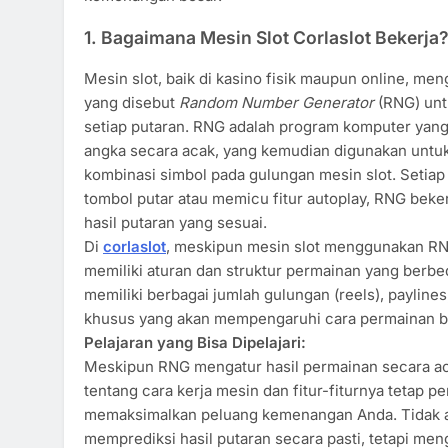
1. Bagaimana Mesin Slot Corlaslot Bekerja
Mesin slot, baik di kasino fisik maupun online, me
yang disebut
Random Number Generator
(RNG) unt
setiap putaran. RNG adalah program komputer yan
angka secara acak, yang kemudian digunakan unt
kombinasi simbol pada gulungan mesin slot. Setia
tombol putar atau memicu fitur autoplay, RNG beke
hasil putaran yang sesuai.
Di
corlaslot
, meskipun mesin slot menggunakan RN
memiliki aturan dan struktur permainan yang berbe
memiliki berbagai jumlah gulungan (reels), payline
khusus yang akan mempengaruhi cara permainan be
Pelajaran yang Bisa Dipelajari:
Meskipun RNG mengatur hasil permainan secara 
tentang cara kerja mesin dan fitur-fiturnya tetap p
memaksimalkan peluang kemenangan Anda. Tidak a
memprediksi hasil putaran secara pasti, tetapi men