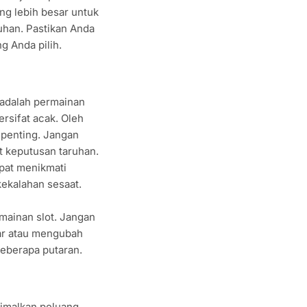
g lebih besar untuk
han. Pastikan Anda
g Anda pilih.
t adalah permainan
ersifat acak. Oleh
 penting. Jangan
t keputusan taruhan.
pat menikmati
ekalahan sesaat.
mainan slot. Jangan
sar atau mengubah
beberapa putaran.
imalkan peluang