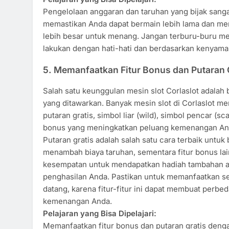
Pengelolaan anggaran dan taruhan yang bijak sanga
memastikan Anda dapat bermain lebih lama dan me
lebih besar untuk menang. Jangan terburu-buru me
lakukan dengan hati-hati dan berdasarkan kenyam
5. Memanfaatkan Fitur Bonus dan Putaran 
Salah satu keunggulan mesin slot Corlaslot adalah 
yang ditawarkan. Banyak mesin slot di Corlaslot me
putaran gratis, simbol liar (wild), simbol pencar (sc
bonus yang meningkatkan peluang kemenangan An
Putaran gratis adalah salah satu cara terbaik untuk
menambah biaya taruhan, sementara fitur bonus l
kesempatan untuk mendapatkan hadiah tambahan a
penghasilan Anda. Pastikan untuk memanfaatkan se
datang, karena fitur-fitur ini dapat membuat perbe
kemenangan Anda.
Pelajaran yang Bisa Dipelajari:
Memanfaatkan fitur bonus dan putaran gratis denga