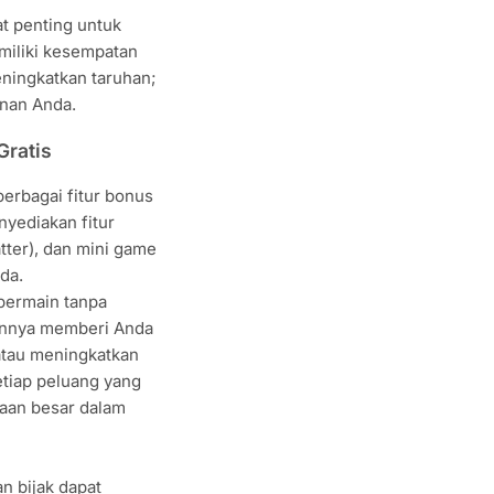
t penting untuk
miliki kesempatan
ningkatkan taruhan;
anan Anda.
Gratis
berbagai fitur bonus
nyediakan fitur
atter), dan mini game
da.
 bermain tanpa
ainnya memberi Anda
tau meningkatkan
tiap peluang yang
daan besar dalam
n bijak dapat