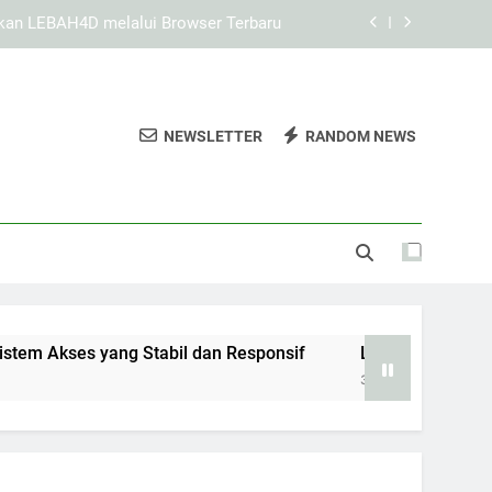
kan LEBAH4D melalui Browser Terbaru
tem Akses yang Stabil dan Responsif
tem Akses yang Stabil dan Responsif
NEWSLETTER
RANDOM NEWS
 EDWINSLOT melalui Browser Terbaru
 Dengan Rasa Yang Menggugah Selera.
kan LEBAH4D melalui Browser Terbaru
tem Akses yang Stabil dan Responsif
tem Akses yang Stabil dan Responsif
yang Stabil dan Responsif
LEBAH4D dengan Sistem Akse
3 Weeks Ago