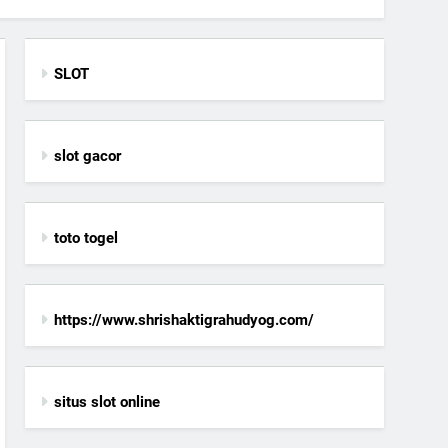
SLOT
slot gacor
toto togel
https://www.shrishaktigrahudyog.com/
situs slot online