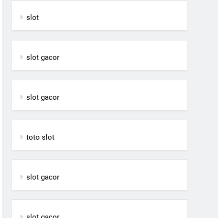
slot
slot gacor
slot gacor
toto slot
slot gacor
slot gacor