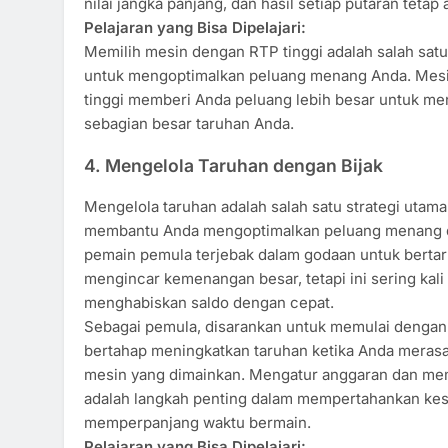
nilai jangka panjang, dan hasil setiap putaran tetap 
Pelajaran yang Bisa Dipelajari:
Memilih mesin dengan RTP tinggi adalah salah satu
untuk mengoptimalkan peluang menang Anda. Mesi
tinggi memberi Anda peluang lebih besar untuk m
sebagian besar taruhan Anda.
4. Mengelola Taruhan dengan Bijak
Mengelola taruhan adalah salah satu strategi utama
membantu Anda mengoptimalkan peluang menang di
pemain pemula terjebak dalam godaan untuk berta
mengincar kemenangan besar, tetapi ini sering kali 
menghabiskan saldo dengan cepat.
Sebagai pemula, disarankan untuk memulai dengan 
bertahap meningkatkan taruhan ketika Anda merasa
mesin yang dimainkan. Mengatur anggaran dan mem
adalah langkah penting dalam mempertahankan ke
memperpanjang waktu bermain.
Pelajaran yang Bisa Dipelajari: