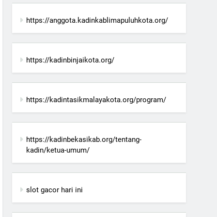
https://anggota.kadinkablimapuluhkota.org/
https://kadinbinjaikota.org/
https://kadintasikmalayakota.org/program/
https://kadinbekasikab.org/tentang-
kadin/ketua-umum/
slot gacor hari ini