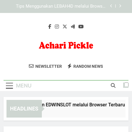
Skip
EDWINSLOT dengan Sistem Akses yang Stabil
to
dan Responsif
content
LEBAH4D dengan Sistem Akses yang Stabil dan
Responsif
Tips Menggunakan EDWINSLOT melalui Browser
Terbaru
Tips Menggunakan LEBAH4D melalui Browser
Terbaru
Achari Pickle
EDWINSLOT dengan Sistem Akses yang Stabil
Rasakan Kelezatan Acar Khas India Dari
dan Responsif
NEWSLETTER
RANDOM NEWS
Achari Pickle. Produk Autentik Dengan Rasa
LEBAH4D dengan Sistem Akses yang Stabil dan
Responsif
Yang Menggugah Selera.
MENU
ips Menggunakan EDWINSLOT melalui Browser Terbaru
HEADLINES
Weeks Ago