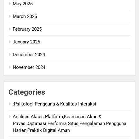
May 2025
March 2025
February 2025
January 2025
December 2024
November 2024
Categories
:Psikologi Pengguna & Kualitas Interaksi
Analisis Akses Platform,Keamanan Akun &
Privasi,Optimasi Performa Situs,Pengalaman Pengguna
Harian,Praktik Digital Aman