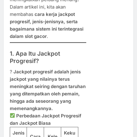
Dalam artikel ini, kita akan
membahas
cara kerja jackpot
progresif, jenis-jenisnya, serta
bagaimana sistem ini terintegrasi
dalam slot gacor
.
1. Apa Itu Jackpot
Progresif?
?
Jackpot progresif adalah jenis
jackpot yang nilainya terus
meningkat seiring dengan taruhan
yang ditempatkan oleh pemain,
hingga ada seseorang yang
memenangkannya.
Perbedaan Jackpot Progresif
dan Jackpot Biasa
Jenis
Keku
Cara
Kele