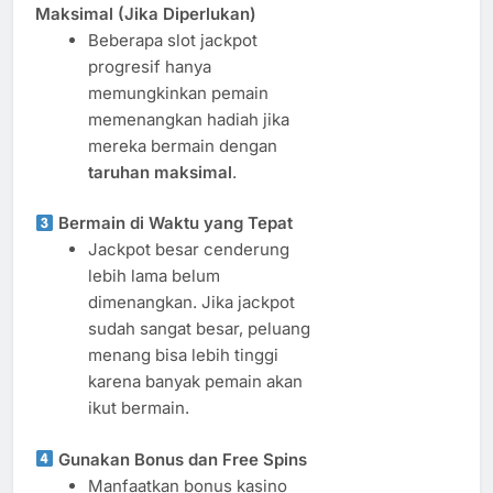
Maksimal (Jika Diperlukan)
Beberapa slot jackpot
progresif hanya
memungkinkan pemain
memenangkan hadiah jika
mereka bermain dengan
taruhan maksimal
.
Bermain di Waktu yang Tepat
Jackpot besar cenderung
lebih lama belum
dimenangkan. Jika jackpot
sudah sangat besar, peluang
menang bisa lebih tinggi
karena banyak pemain akan
ikut bermain.
Gunakan Bonus dan Free Spins
Manfaatkan bonus kasino