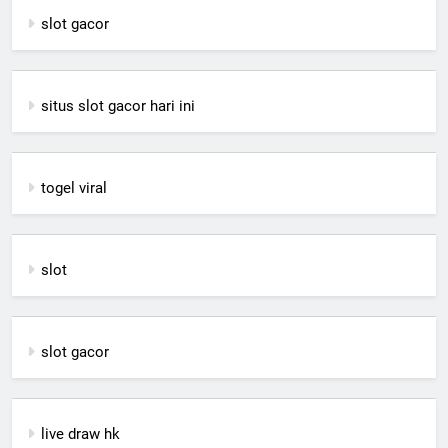
slot gacor
situs slot gacor hari ini
togel viral
slot
slot gacor
live draw hk