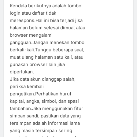
Kendala berikutnya adalah tombol
login atau daftar tidak
merespons.Hal ini bisa terjadi jika
halaman belum selesai dimuat atau
browser mengalami
gangguan.Jangan menekan tombol
berkali-kali.Tunggu beberapa saat,
muat ulang halaman satu kali, atau
gunakan browser lain jika
diperlukan.
Jika data akun dianggap salah,
periksa kembali
pengetikan.Perhatikan huruf
kapital, angka, simbol, dan spasi
tambahan.Jika menggunakan fitur
simpan sandi, pastikan data yang
tersimpan adalah informasi lama
yang masih tersimpan sering