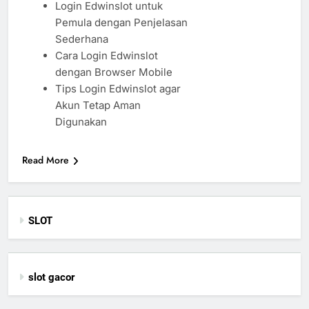
Login Edwinslot untuk
Pemula dengan Penjelasan
Sederhana
Cara Login Edwinslot
dengan Browser Mobile
Tips Login Edwinslot agar
Akun Tetap Aman
Digunakan
Read More
SLOT
slot gacor