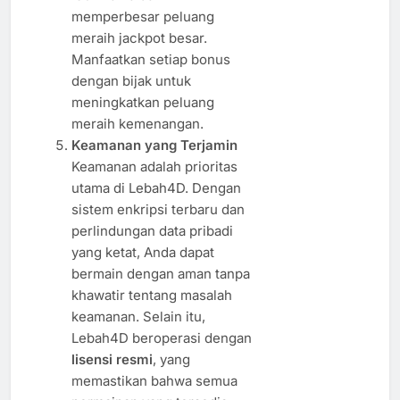
memperbesar peluang
meraih jackpot besar.
Manfaatkan setiap bonus
dengan bijak untuk
meningkatkan peluang
meraih kemenangan.
Keamanan yang Terjamin
Keamanan adalah prioritas
utama di Lebah4D. Dengan
sistem enkripsi terbaru dan
perlindungan data pribadi
yang ketat, Anda dapat
bermain dengan aman tanpa
khawatir tentang masalah
keamanan. Selain itu,
Lebah4D beroperasi dengan
lisensi resmi
, yang
memastikan bahwa semua