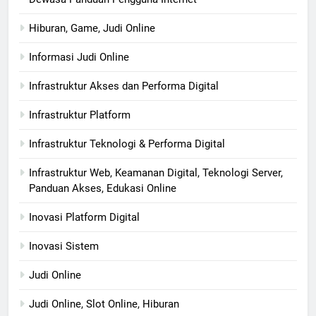
Hiburan, Game, Judi Online
Informasi Judi Online
Infrastruktur Akses dan Performa Digital
Infrastruktur Platform
Infrastruktur Teknologi & Performa Digital
Infrastruktur Web, Keamanan Digital, Teknologi Server,
Panduan Akses, Edukasi Online
Inovasi Platform Digital
Inovasi Sistem
Judi Online
Judi Online, Slot Online, Hiburan