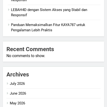
LEBAH4D dengan Sistem Akses yang Stabil dan
Responsif
Panduan Memaksimalkan Fitur KAYA787 untuk
Pengalaman Lebih Praktis
Recent Comments
No comments to show.
Archives
July 2026
June 2026
May 2026