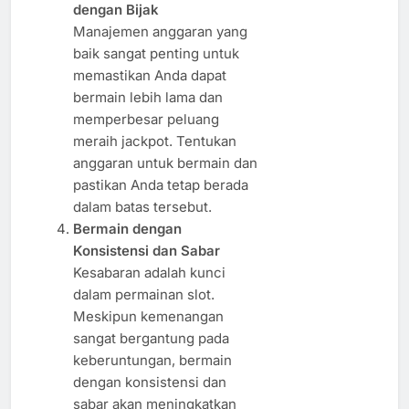
dengan Bijak
Manajemen anggaran yang
baik sangat penting untuk
memastikan Anda dapat
bermain lebih lama dan
memperbesar peluang
meraih jackpot. Tentukan
anggaran untuk bermain dan
pastikan Anda tetap berada
dalam batas tersebut.
Bermain dengan
Konsistensi dan Sabar
Kesabaran adalah kunci
dalam permainan slot.
Meskipun kemenangan
sangat bergantung pada
keberuntungan, bermain
dengan konsistensi dan
sabar akan meningkatkan