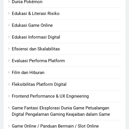
Dunia Pokémon
Edukasi & Literasi Risiko
Edukasi Game Online
Edukasi Informasi Digital
Efisiensi dan Skalabilitas
Evaluasi Performa Platform
Film dan Hiburan
Fleksibilitas Platform Digital
Frontend Performance & UX Engineering
Game Fantasi Eksplorasi Dunia Game Petualangan
Digital Pengalaman Gaming Keajaiban dalam Game
Game Online / Panduan Bermain / Slot Online