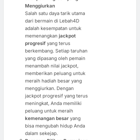
Menggiurkan
Salah satu daya tarik utama
dari bermain di Lebah4D
adalah kesempatan untuk
memenangkan
jackpot
progresif
yang terus
berkembang. Setiap taruhan
yang dipasang oleh pemain
menambah nilai jackpot,
memberikan peluang untuk
meraih hadiah besar yang
menggiurkan. Dengan
jackpot progresif yang terus
meningkat, Anda memiliki
peluang untuk meraih
kemenangan besar
yang
bisa mengubah hidup Anda
dalam sekejap.