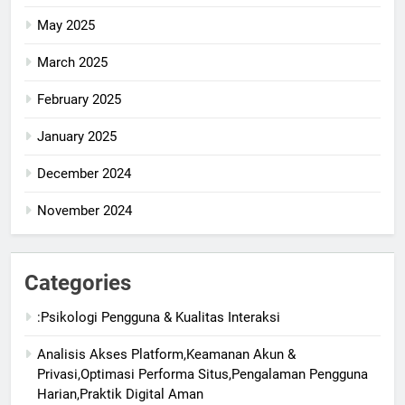
May 2025
March 2025
February 2025
January 2025
December 2024
November 2024
Categories
:Psikologi Pengguna & Kualitas Interaksi
Analisis Akses Platform,Keamanan Akun &
Privasi,Optimasi Performa Situs,Pengalaman Pengguna
Harian,Praktik Digital Aman