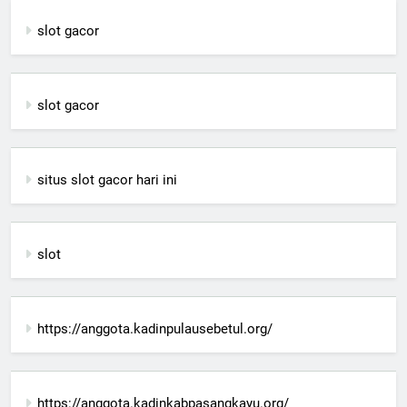
slot gacor
slot gacor
situs slot gacor hari ini
slot
https://anggota.kadinpulausebetul.org/
https://anggota.kadinkabpasangkayu.org/