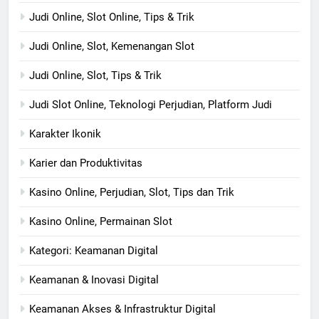
Judi Online, Slot Online, Tips & Trik
Judi Online, Slot, Kemenangan Slot
Judi Online, Slot, Tips & Trik
Judi Slot Online, Teknologi Perjudian, Platform Judi
Karakter Ikonik
Karier dan Produktivitas
Kasino Online, Perjudian, Slot, Tips dan Trik
Kasino Online, Permainan Slot
Kategori: Keamanan Digital
Keamanan & Inovasi Digital
Keamanan Akses & Infrastruktur Digital