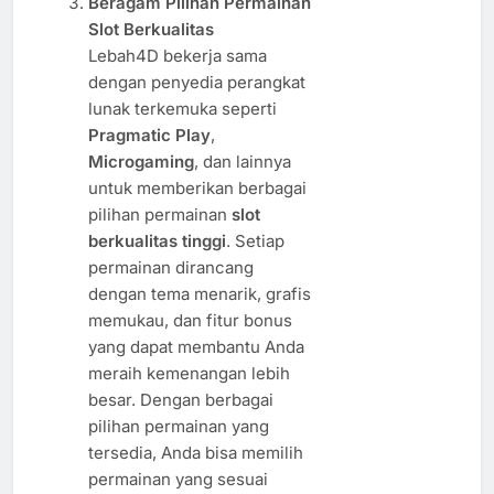
Beragam Pilihan Permainan
Slot Berkualitas
Lebah4D bekerja sama
dengan penyedia perangkat
lunak terkemuka seperti
Pragmatic Play
,
Microgaming
, dan lainnya
untuk memberikan berbagai
pilihan permainan
slot
berkualitas tinggi
. Setiap
permainan dirancang
dengan tema menarik, grafis
memukau, dan fitur bonus
yang dapat membantu Anda
meraih kemenangan lebih
besar. Dengan berbagai
pilihan permainan yang
tersedia, Anda bisa memilih
permainan yang sesuai