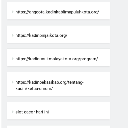
https://anggota.kadinkablimapuluhkota.org/
https://kadinbinjaikota.org/
https://kadintasikmalayakota.org/program/
https://kadinbekasikab.org/tentang-
kadin/ketua-umum/
slot gacor hari ini