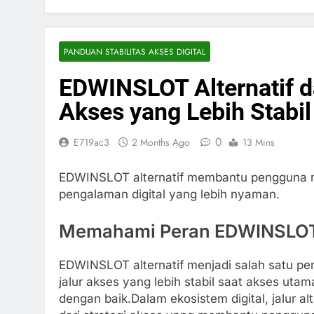
PANDUAN STABILITAS AKSES DIGITAL
EDWINSLOT Alternatif d
Akses yang Lebih Stabil
0
E719ac3
2 Months Ago
13 Mins
EDWINSLOT alternatif membantu pengguna me
pengalaman digital yang lebih nyaman.
Memahami Peran EDWINSLOT 
EDWINSLOT alternatif menjadi salah satu p
jalur akses yang lebih stabil saat akses utam
dengan baik.Dalam ekosistem digital, jalur al