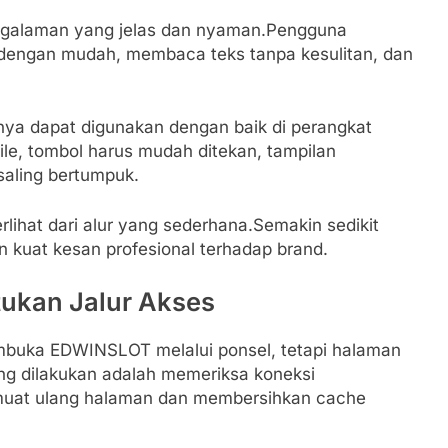
engalaman yang jelas dan nyaman.Pengguna
engan mudah, membaca teks tanpa kesulitan, dan
nya dapat digunakan dengan baik di perangkat
e, tombol harus mudah ditekan, tampilan
saling bertumpuk.
ihat dari alur yang sederhana.Semakin sedikit
 kuat kesan profesional terhadap brand.
tukan Jalur Akses
uka EDWINSLOT melalui ponsel, tetapi halaman
g dilakukan adalah memeriksa koneksi
emuat ulang halaman dan membersihkan cache