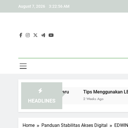
Skip
August 7, 2026
3:22:57 AM
to
content
Ach
Rasakan Ke
lui Browser Terbaru
Tips Menggunakan LEBAH4D mela
2 Weeks Ago
HEADLINES
Home
Panduan Stabilitas Akses Digital
EDWINS