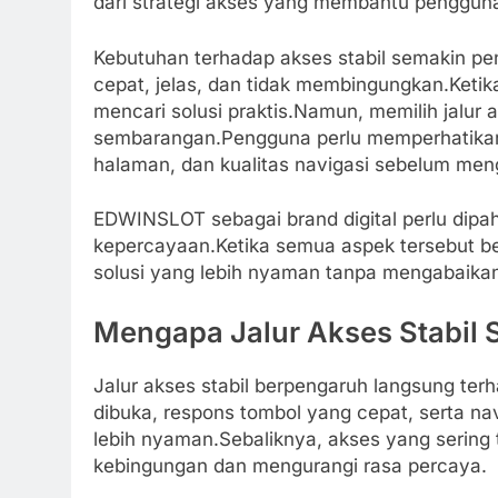
dari strategi akses yang membantu penggun
Kebutuhan terhadap akses stabil semakin p
cepat, jelas, dan tidak membingungkan.Ketik
mencari solusi praktis.Namun, memilih jalur a
sembarangan.Pengguna perlu memperhatikan 
halaman, dan kualitas navigasi sebelum men
EDWINSLOT sebagai brand digital perlu dipah
kepercayaan.Ketika semua aspek tersebut ber
solusi yang lebih nyaman tanpa mengabaikan 
Mengapa Jalur Akses Stabil 
Jalur akses stabil berpengaruh langsung 
dibuka, respons tombol yang cepat, serta n
lebih nyaman.Sebaliknya, akses yang sering
kebingungan dan mengurangi rasa percaya.