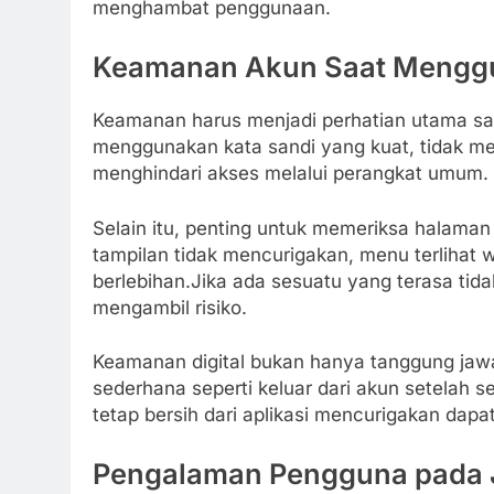
menghambat penggunaan.
Keamanan Akun Saat Menggun
Keamanan harus menjadi perhatian utama saa
menggunakan kata sandi yang kuat, tidak mem
menghindari akses melalui perangkat umum.
Selain itu, penting untuk memeriksa halama
tampilan tidak mencurigakan, menu terlihat 
berlebihan.Jika ada sesuatu yang terasa tidak
mengambil risiko.
Keamanan digital bukan hanya tanggung jawa
sederhana seperti keluar dari akun setelah 
tetap bersih dari aplikasi mencurigakan dap
Pengalaman Pengguna pada J