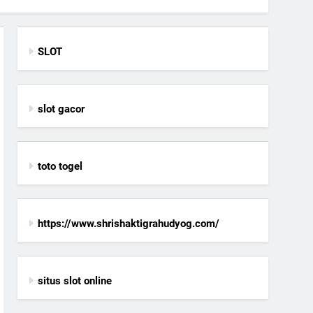
SLOT
slot gacor
toto togel
https://www.shrishaktigrahudyog.com/
situs slot online