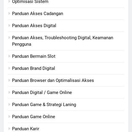
Optimisasi Sistem
Panduan Akses Cadangan
Panduan Akses Digital
Panduan Akses, Troubleshooting Digital, Keamanan
Pengguna
Panduan Bermain Slot
Panduan Brand Digital
Panduan Browser dan Optimalisasi Akses
Panduan Digital / Game Online
Panduan Game & Strategi Laning
Panduan Game Online
Panduan Karir