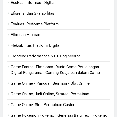
Edukasi Informasi Digital
Efisiensi dan Skalabilitas
Evaluasi Performa Platform
Film dan Hiburan
Fleksibilitas Platform Digital
Frontend Performance & UX Engineering
Game Fantasi Eksplorasi Dunia Game Petualangan
Digital Pengalaman Gaming Keajaiban dalam Game
Game Online / Panduan Bermain / Slot Online
Game Online, Judi Online, Strategi Permainan
Game Online, Slot, Permainan Casino
Game Pokémon Pokémon Generasi Baru Teori Pokémon