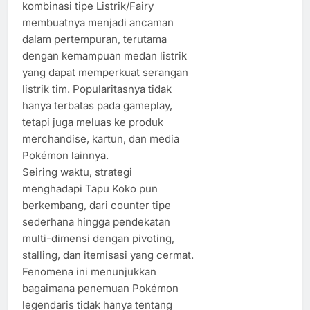
kombinasi tipe Listrik/Fairy
membuatnya menjadi ancaman
dalam pertempuran, terutama
dengan kemampuan medan listrik
yang dapat memperkuat serangan
listrik tim. Popularitasnya tidak
hanya terbatas pada gameplay,
tetapi juga meluas ke produk
merchandise, kartun, dan media
Pokémon lainnya.
Seiring waktu, strategi
menghadapi Tapu Koko pun
berkembang, dari counter tipe
sederhana hingga pendekatan
multi-dimensi dengan pivoting,
stalling, dan itemisasi yang cermat.
Fenomena ini menunjukkan
bagaimana penemuan Pokémon
legendaris tidak hanya tentang