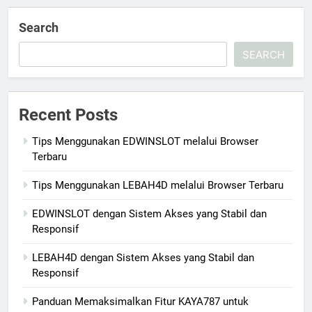
Search
SEARCH
Recent Posts
Tips Menggunakan EDWINSLOT melalui Browser
Terbaru
Tips Menggunakan LEBAH4D melalui Browser Terbaru
EDWINSLOT dengan Sistem Akses yang Stabil dan
Responsif
LEBAH4D dengan Sistem Akses yang Stabil dan
Responsif
Panduan Memaksimalkan Fitur KAYA787 untuk