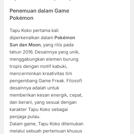
Penemuan dalam Game
Pokémon
Tapu Koko pertama kali
diperkenalkan dalam
Pokémon
Sun dan Moon
, yang rilis pada
tahun 2016. Desainnya yang unik,
menggabungkan elemen burung
tropis dengan motif kabuki,
mencerminkan kreativitas tim
pengembang Game Freak. Filosofi
desainnya adalah untuk
memberikan kesan energik, cepat,
dan berani, yang sesuai dengan
karakter Tapu Koko sebagai
penjaga pulau.
Dalam game, Tapu Koko ditemukan
melalui sebuah pertemuan khusus