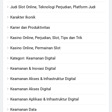
Judi Slot Online, Teknologi Perjudian, Platform Judi
Karakter Ikonik
Karier dan Produktivitas
Kasino Online, Perjudian, Slot, Tips dan Trik
Kasino Online, Permainan Slot
Kategori: Keamanan Digital
Keamanan & Inovasi Digital
Keamanan Akses & Infrastruktur Digital
Keamanan Akses Digital
Keamanan Aplikasi & Infrastruktur Digital
Keamanan Data