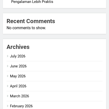
Pengalaman Lebih Praktis
Recent Comments
No comments to show.
Archives
July 2026
June 2026
May 2026
April 2026
March 2026
February 2026