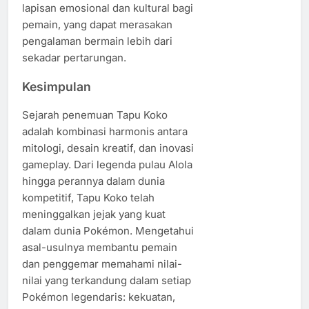
lapisan emosional dan kultural bagi
pemain, yang dapat merasakan
pengalaman bermain lebih dari
sekadar pertarungan.
Kesimpulan
Sejarah penemuan Tapu Koko
adalah kombinasi harmonis antara
mitologi, desain kreatif, dan inovasi
gameplay. Dari legenda pulau Alola
hingga perannya dalam dunia
kompetitif, Tapu Koko telah
meninggalkan jejak yang kuat
dalam dunia Pokémon. Mengetahui
asal-usulnya membantu pemain
dan penggemar memahami nilai-
nilai yang terkandung dalam setiap
Pokémon legendaris: kekuatan,