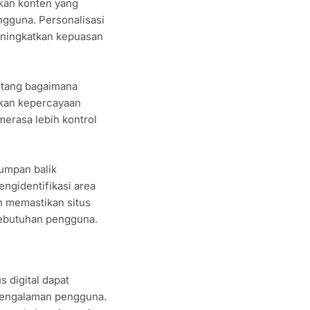
kan konten yang
gguna. Personalisasi
ningkatkan kepuasan
ntang bagaimana
tkan kepercayaan
erasa lebih kontrol
umpan balik
ngidentifikasi area
an memastikan situs
kebutuhan pengguna.
s digital dapat
 pengalaman pengguna.