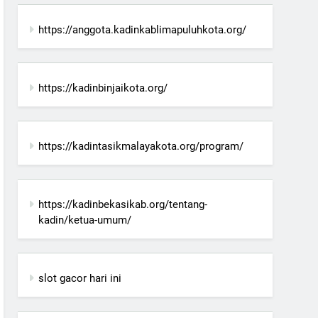
https://anggota.kadinkablimapuluhkota.org/
https://kadinbinjaikota.org/
https://kadintasikmalayakota.org/program/
https://kadinbekasikab.org/tentang-
kadin/ketua-umum/
slot gacor hari ini