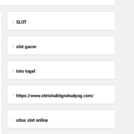
SLOT
slot gacor
toto togel
https://www.shrishaktigrahudyog.com/
situs slot online