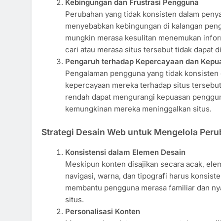
Kebingungan dan Frustrasi Pengguna
Perubahan yang tidak konsisten dalam penya
menyebabkan kebingungan di kalangan pen
mungkin merasa kesulitan menemukan infor
cari atau merasa situs tersebut tidak dapat d
Pengaruh terhadap Kepercayaan dan Kepu
Pengalaman pengguna yang tidak konsisten
kepercayaan mereka terhadap situs tersebu
rendah dapat mengurangi kepuasan penggu
kemungkinan mereka meninggalkan situs.
Strategi Desain Web untuk Mengelola Perub
Konsistensi dalam Elemen Desain
Meskipun konten disajikan secara acak, ele
navigasi, warna, dan tipografi harus konsiste
membantu pengguna merasa familiar dan nya
situs.
Personalisasi Konten