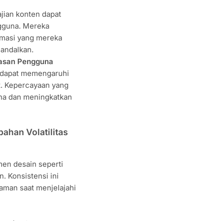
jian konten dapat
gguna. Mereka
masi yang mereka
iandalkan.
asan Pengguna
 dapat memengaruhi
t. Kepercayaan yang
na dan meningkatkan
ahan Volatilitas
men desain seperti
n. Konsistensi ini
man saat menjelajahi