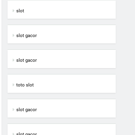
slot
slot gacor
slot gacor
toto slot
slot gacor
slot gacor