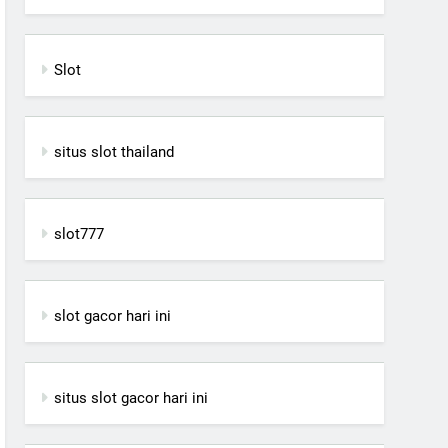
Slot
situs slot thailand
slot777
slot gacor hari ini
situs slot gacor hari ini