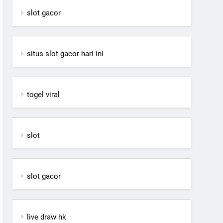
slot gacor
situs slot gacor hari ini
togel viral
slot
slot gacor
live draw hk