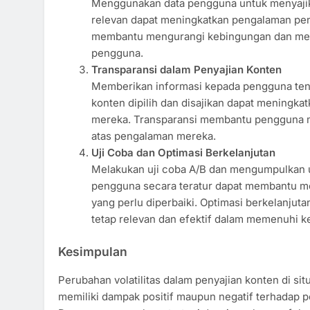
Menggunakan data pengguna untuk menyaji
relevan dapat meningkatkan pengalaman pen
membantu mengurangi kebingungan dan me
pengguna.
Transparansi dalam Penyajian Konten
Memberikan informasi kepada pengguna te
konten dipilih dan disajikan dapat meningka
mereka. Transparansi membantu pengguna m
atas pengalaman mereka.
Uji Coba dan Optimasi Berkelanjutan
Melakukan uji coba A/B dan mengumpulkan 
pengguna secara teratur dapat membantu me
yang perlu diperbaiki. Optimasi berkelanjut
tetap relevan dan efektif dalam memenuhi 
Kesimpulan
Perubahan volatilitas dalam penyajian konten di situ
memiliki dampak positif maupun negatif terhadap