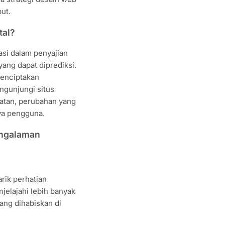
ut.
tal?
uasi dalam penyajian
yang dapat diprediksi.
menciptakan
ngunjungi situs
batan, perubahan yang
ya pengguna.
engalaman
rik perhatian
elajahi lebih banyak
ang dihabiskan di