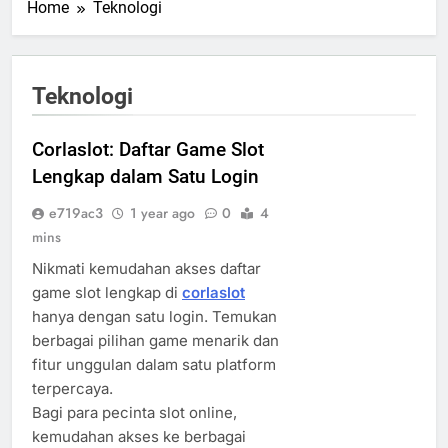
Home
Teknologi
Teknologi
Corlaslot: Daftar Game Slot
Lengkap dalam Satu Login
e719ac3
1 year ago
0
4
mins
Nikmati kemudahan akses daftar
game slot lengkap di
corlaslot
hanya dengan satu login. Temukan
berbagai pilihan game menarik dan
fitur unggulan dalam satu platform
terpercaya.
Bagi para pecinta slot online,
kemudahan akses ke berbagai