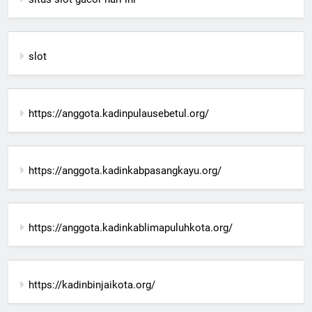
slot
https://anggota.kadinpulausebetul.org/
https://anggota.kadinkabpasangkayu.org/
https://anggota.kadinkablimapuluhkota.org/
https://kadinbinjaikota.org/