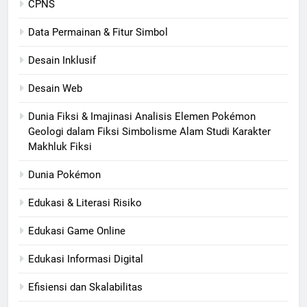
CPNS
Data Permainan & Fitur Simbol
Desain Inklusif
Desain Web
Dunia Fiksi & Imajinasi Analisis Elemen Pokémon
Geologi dalam Fiksi Simbolisme Alam Studi Karakter
Makhluk Fiksi
Dunia Pokémon
Edukasi & Literasi Risiko
Edukasi Game Online
Edukasi Informasi Digital
Efisiensi dan Skalabilitas