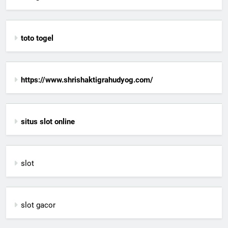
toto togel
https://www.shrishaktigrahudyog.com/
situs slot online
slot
slot gacor