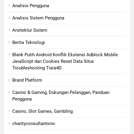
Analisis Pengguna
Analisis Sistem Pengguna
Arsitektur Sistem
Berita Teknologi
Blank Putih Android Konflik Ekstensi Adblock Mobile
JavaScript dan Cookies Reset Data Situs
Troubleshooting Tiara4D
Brand Platform
Casino & Gaming, Dukungan Pelanggan, Panduan
Pengguna
Casino, Slot Games, Gambling
charityconsultantsinc