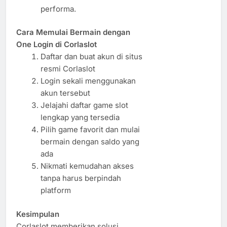
performa.
Cara Memulai Bermain dengan
One Login di Corlaslot
Daftar dan buat akun di situs
resmi Corlaslot
Login sekali menggunakan
akun tersebut
Jelajahi daftar game slot
lengkap yang tersedia
Pilih game favorit dan mulai
bermain dengan saldo yang
ada
Nikmati kemudahan akses
tanpa harus berpindah
platform
Kesimpulan
Corlaslot memberikan solusi