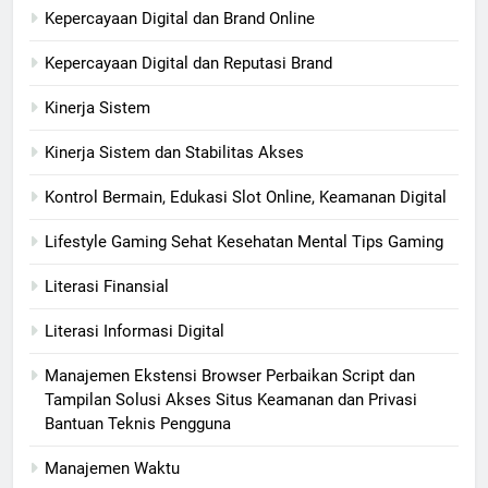
Kepercayaan Digital dan Brand Online
Kepercayaan Digital dan Reputasi Brand
Kinerja Sistem
Kinerja Sistem dan Stabilitas Akses
Kontrol Bermain, Edukasi Slot Online, Keamanan Digital
Lifestyle Gaming Sehat Kesehatan Mental Tips Gaming
Literasi Finansial
Literasi Informasi Digital
Manajemen Ekstensi Browser Perbaikan Script dan
Tampilan Solusi Akses Situs Keamanan dan Privasi
Bantuan Teknis Pengguna
Manajemen Waktu