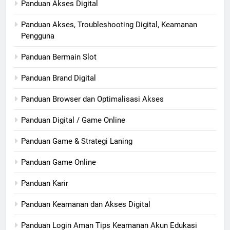
Panduan Akses Digital
Panduan Akses, Troubleshooting Digital, Keamanan
Pengguna
Panduan Bermain Slot
Panduan Brand Digital
Panduan Browser dan Optimalisasi Akses
Panduan Digital / Game Online
Panduan Game & Strategi Laning
Panduan Game Online
Panduan Karir
Panduan Keamanan dan Akses Digital
Panduan Login Aman Tips Keamanan Akun Edukasi