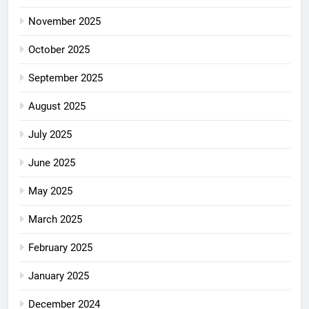
November 2025
October 2025
September 2025
August 2025
July 2025
June 2025
May 2025
March 2025
February 2025
January 2025
December 2024