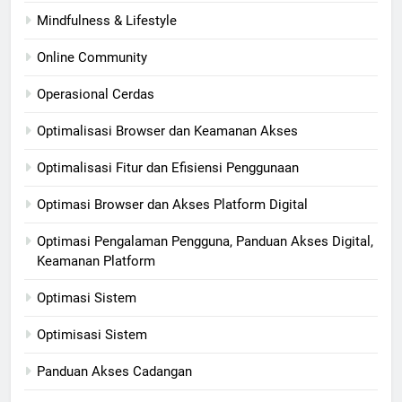
Mindfulness & Lifestyle
Online Community
Operasional Cerdas
Optimalisasi Browser dan Keamanan Akses
Optimalisasi Fitur dan Efisiensi Penggunaan
Optimasi Browser dan Akses Platform Digital
Optimasi Pengalaman Pengguna, Panduan Akses Digital,
Keamanan Platform
Optimasi Sistem
Optimisasi Sistem
Panduan Akses Cadangan