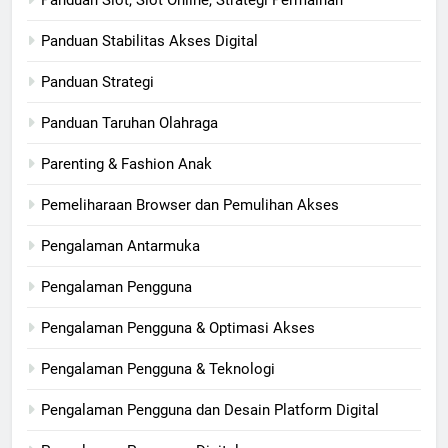
Panduan Stabilitas Akses Digital
Panduan Strategi
Panduan Taruhan Olahraga
Parenting & Fashion Anak
Pemeliharaan Browser dan Pemulihan Akses
Pengalaman Antarmuka
Pengalaman Pengguna
Pengalaman Pengguna & Optimasi Akses
Pengalaman Pengguna & Teknologi
Pengalaman Pengguna dan Desain Platform Digital