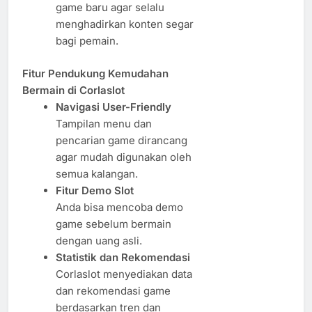
game baru agar selalu
menghadirkan konten segar
bagi pemain.
Fitur Pendukung Kemudahan
Bermain di Corlaslot
Navigasi User-Friendly
Tampilan menu dan
pencarian game dirancang
agar mudah digunakan oleh
semua kalangan.
Fitur Demo Slot
Anda bisa mencoba demo
game sebelum bermain
dengan uang asli.
Statistik dan Rekomendasi
Corlaslot menyediakan data
dan rekomendasi game
berdasarkan tren dan