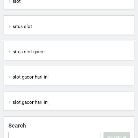
slot
situs slot
situs slot gacor
slot gacor hari ini
slot gacor hari ini
Search
SEARCH