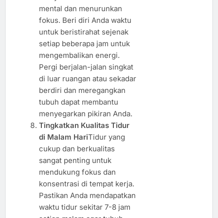
mental dan menurunkan
fokus. Beri diri Anda waktu
untuk beristirahat sejenak
setiap beberapa jam untuk
mengembalikan energi.
Pergi berjalan-jalan singkat
di luar ruangan atau sekadar
berdiri dan meregangkan
tubuh dapat membantu
menyegarkan pikiran Anda.
Tingkatkan Kualitas Tidur
di Malam Hari
Tidur yang
cukup dan berkualitas
sangat penting untuk
mendukung fokus dan
konsentrasi di tempat kerja.
Pastikan Anda mendapatkan
waktu tidur sekitar 7-8 jam