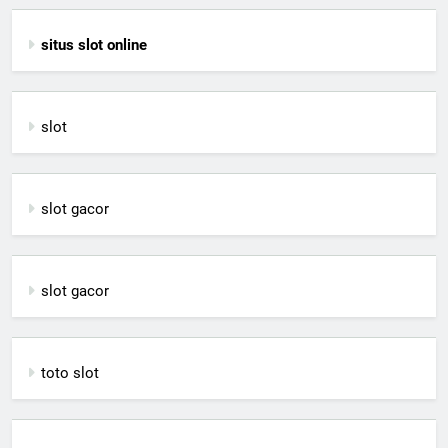
situs slot online
slot
slot gacor
slot gacor
toto slot