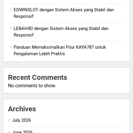
EDWINSLOT dengan Sistem Akses yang Stabil dan
Responsif
LEBAH4D dengan Sistem Akses yang Stabil dan
Responsif
Panduan Memaksimalkan Fitur KAYA787 untuk
Pengalaman Lebih Praktis
Recent Comments
No comments to show.
Archives
July 2026
June 2026