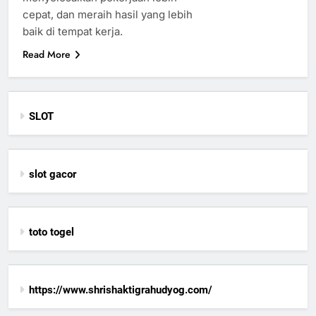
cepat, dan meraih hasil yang lebih
baik di tempat kerja.
Read More
SLOT
slot gacor
toto togel
https://www.shrishaktigrahudyog.com/