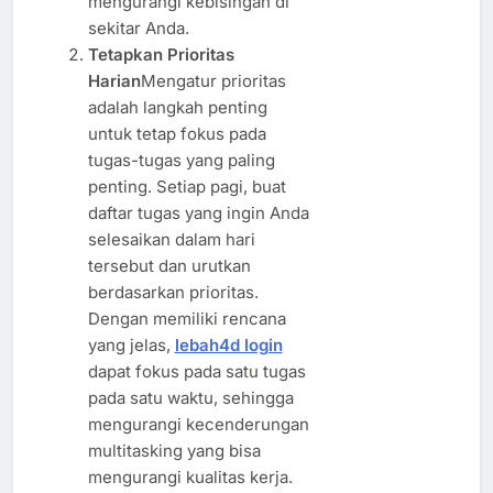
mengurangi kebisingan di
sekitar Anda.
Tetapkan Prioritas
Harian
Mengatur prioritas
adalah langkah penting
untuk tetap fokus pada
tugas-tugas yang paling
penting. Setiap pagi, buat
daftar tugas yang ingin Anda
selesaikan dalam hari
tersebut dan urutkan
berdasarkan prioritas.
Dengan memiliki rencana
yang jelas,
lebah4d login
dapat fokus pada satu tugas
pada satu waktu, sehingga
mengurangi kecenderungan
multitasking yang bisa
mengurangi kualitas kerja.