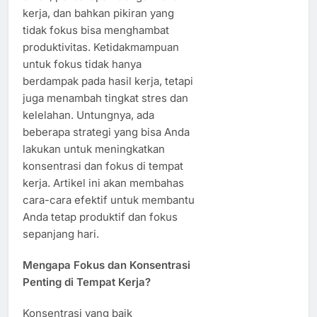
kerja, dan bahkan pikiran yang
tidak fokus bisa menghambat
produktivitas. Ketidakmampuan
untuk fokus tidak hanya
berdampak pada hasil kerja, tetapi
juga menambah tingkat stres dan
kelelahan. Untungnya, ada
beberapa strategi yang bisa Anda
lakukan untuk meningkatkan
konsentrasi dan fokus di tempat
kerja. Artikel ini akan membahas
cara-cara efektif untuk membantu
Anda tetap produktif dan fokus
sepanjang hari.
Mengapa Fokus dan Konsentrasi
Penting di Tempat Kerja?
Konsentrasi yang baik