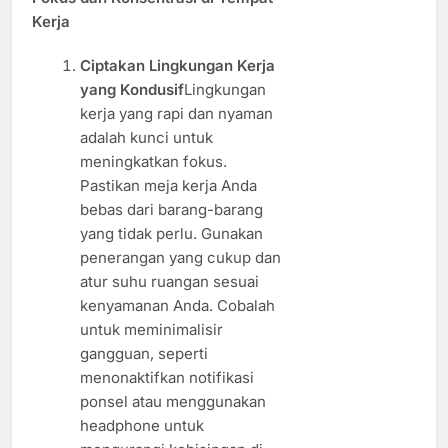
Kerja
Ciptakan Lingkungan Kerja
yang Kondusif
Lingkungan
kerja yang rapi dan nyaman
adalah kunci untuk
meningkatkan fokus.
Pastikan meja kerja Anda
bebas dari barang-barang
yang tidak perlu. Gunakan
penerangan yang cukup dan
atur suhu ruangan sesuai
kenyamanan Anda. Cobalah
untuk meminimalisir
gangguan, seperti
menonaktifkan notifikasi
ponsel atau menggunakan
headphone untuk