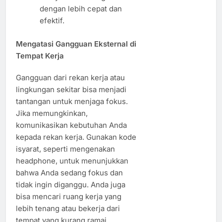
dengan lebih cepat dan
efektif.
Mengatasi Gangguan Eksternal di
Tempat Kerja
Gangguan dari rekan kerja atau
lingkungan sekitar bisa menjadi
tantangan untuk menjaga fokus.
Jika memungkinkan,
komunikasikan kebutuhan Anda
kepada rekan kerja. Gunakan kode
isyarat, seperti mengenakan
headphone, untuk menunjukkan
bahwa Anda sedang fokus dan
tidak ingin diganggu. Anda juga
bisa mencari ruang kerja yang
lebih tenang atau bekerja dari
tempat yang kurang ramai.