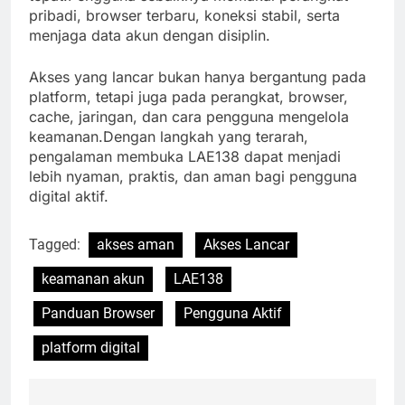
pribadi, browser terbaru, koneksi stabil, serta
menjaga data akun dengan disiplin.
Akses yang lancar bukan hanya bergantung pada
platform, tetapi juga pada perangkat, browser,
cache, jaringan, dan cara pengguna mengelola
keamanan.Dengan langkah yang terarah,
pengalaman membuka LAE138 dapat menjadi
lebih nyaman, praktis, dan aman bagi pengguna
digital aktif.
Tagged:
akses aman
Akses Lancar
keamanan akun
LAE138
Panduan Browser
Pengguna Aktif
platform digital