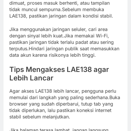
dimuat, proses masuk berhenti, atau tampilan
tidak muncul sempurna.Sebelum membuka
LAE138, pastikan jaringan dalam kondisi stabil.
Jika menggunakan jaringan seluler, cari area
dengan sinyal lebih kuat.Jika memakai Wi-Fi,
pastikan jaringan tidak terlalu padat atau sering
terputus.Hindari jaringan publik saat memasukkan
data akun karena risikonya lebih tinggi.
Tips Mengakses LAE138 agar
Lebih Lancar
Agar akses LAE138 lebih lancar, pengguna perlu
memulai dari langkah yang paling sederhana.Buka
browser yang sudah diperbarui, tutup tab yang
tidak diperlukan, lalu pastikan koneksi internet
stabil sebelum melanjutkan.
Jika halaman terasa lambat, jangan langsung