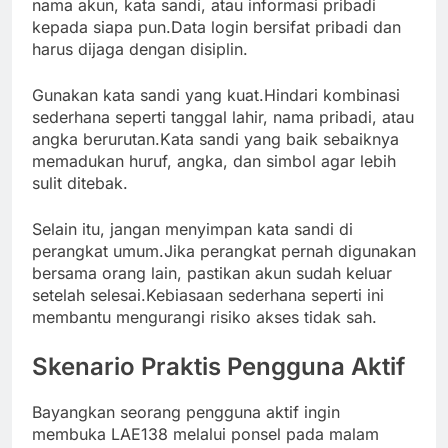
nama akun, kata sandi, atau informasi pribadi
kepada siapa pun.Data login bersifat pribadi dan
harus dijaga dengan disiplin.
Gunakan kata sandi yang kuat.Hindari kombinasi
sederhana seperti tanggal lahir, nama pribadi, atau
angka berurutan.Kata sandi yang baik sebaiknya
memadukan huruf, angka, dan simbol agar lebih
sulit ditebak.
Selain itu, jangan menyimpan kata sandi di
perangkat umum.Jika perangkat pernah digunakan
bersama orang lain, pastikan akun sudah keluar
setelah selesai.Kebiasaan sederhana seperti ini
membantu mengurangi risiko akses tidak sah.
Skenario Praktis Pengguna Aktif
Bayangkan seorang pengguna aktif ingin
membuka LAE138 melalui ponsel pada malam