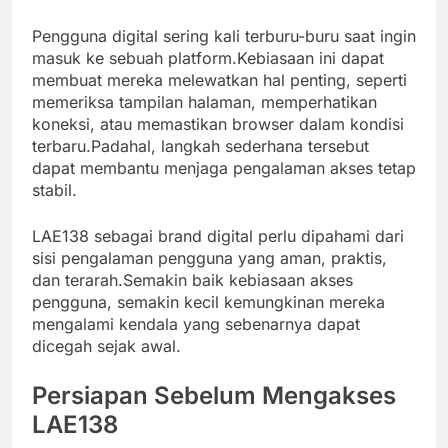
Pengguna digital sering kali terburu-buru saat ingin
masuk ke sebuah platform.Kebiasaan ini dapat
membuat mereka melewatkan hal penting, seperti
memeriksa tampilan halaman, memperhatikan
koneksi, atau memastikan browser dalam kondisi
terbaru.Padahal, langkah sederhana tersebut
dapat membantu menjaga pengalaman akses tetap
stabil.
LAE138 sebagai brand digital perlu dipahami dari
sisi pengalaman pengguna yang aman, praktis,
dan terarah.Semakin baik kebiasaan akses
pengguna, semakin kecil kemungkinan mereka
mengalami kendala yang sebenarnya dapat
dicegah sejak awal.
Persiapan Sebelum Mengakses
LAE138