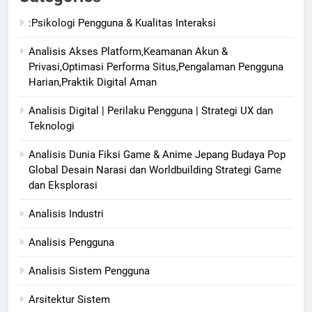
:Psikologi Pengguna & Kualitas Interaksi
Analisis Akses Platform,Keamanan Akun &
Privasi,Optimasi Performa Situs,Pengalaman Pengguna
Harian,Praktik Digital Aman
Analisis Digital | Perilaku Pengguna | Strategi UX dan
Teknologi
Analisis Dunia Fiksi Game & Anime Jepang Budaya Pop
Global Desain Narasi dan Worldbuilding Strategi Game
dan Eksplorasi
Analisis Industri
Analisis Pengguna
Analisis Sistem Pengguna
Arsitektur Sistem