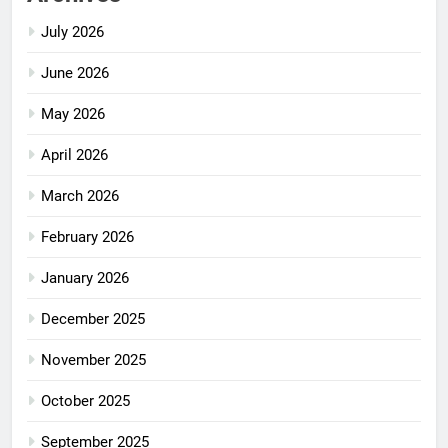
July 2026
June 2026
May 2026
April 2026
March 2026
February 2026
January 2026
December 2025
November 2025
October 2025
September 2025