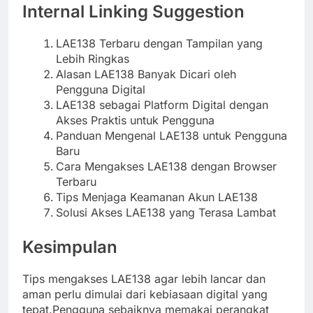
Internal Linking Suggestion
LAE138 Terbaru dengan Tampilan yang
Lebih Ringkas
Alasan LAE138 Banyak Dicari oleh
Pengguna Digital
LAE138 sebagai Platform Digital dengan
Akses Praktis untuk Pengguna
Panduan Mengenal LAE138 untuk Pengguna
Baru
Cara Mengakses LAE138 dengan Browser
Terbaru
Tips Menjaga Keamanan Akun LAE138
Solusi Akses LAE138 yang Terasa Lambat
Kesimpulan
Tips mengakses LAE138 agar lebih lancar dan
aman perlu dimulai dari kebiasaan digital yang
tepat.Pengguna sebaiknya memakai perangkat