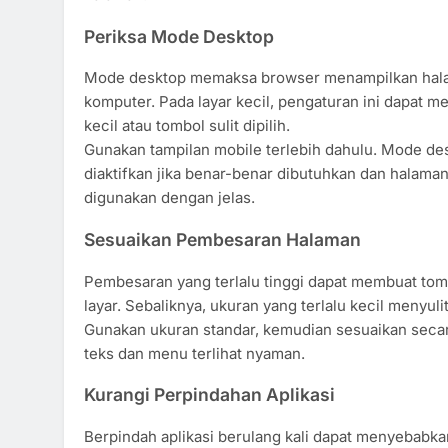
Periksa Mode Desktop
Mode desktop memaksa browser menampilkan hala
komputer. Pada layar kecil, pengaturan ini dapat me
kecil atau tombol sulit dipilih.
Gunakan tampilan mobile terlebih dahulu. Mode de
diaktifkan jika benar-benar dibutuhkan dan halaman
digunakan dengan jelas.
Sesuaikan Pembesaran Halaman
Pembesaran yang terlalu tinggi dapat membuat tomb
layar. Sebaliknya, ukuran yang terlalu kecil menyu
Gunakan ukuran standar, kemudian sesuaikan seca
teks dan menu terlihat nyaman.
Kurangi Perpindahan Aplikasi
Berpindah aplikasi berulang kali dapat menyebabk