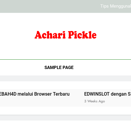
Tips Mengguna
EDWINSLOT dengan Sis
LEBAH4D dengan Sis
Tips Menggunakan
ari Pickle
lezatan Acar Khas India Dari Achari Pickle. Produk Autentik
Tips Mengguna
SAMPLE PAGE
EDWINSLOT dengan Sis
LEBAH4D dengan Sis
lui Browser Terbaru
EDWINSLOT dengan Sistem Akses y
3 Weeks Ago