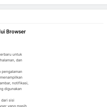
ui Browser
erbaru untuk
 halaman, dan
m pengalaman
ya menampilkan
mbar, notifikasi,
ang digunakan
dari sisi
owser yang masih