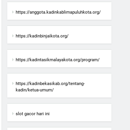
https://anggota.kadinkablimapuluhkota.org/
https://kadinbinjaikota.org/
https://kadintasikmalayakota.org/program/
https://kadinbekasikab.org/tentang-
kadin/ketua-umum/
slot gacor hari ini