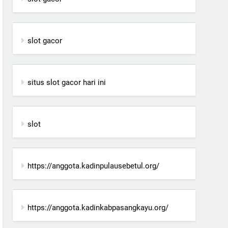
slot gacor
situs slot gacor hari ini
slot
https://anggota.kadinpulausebetul.org/
https://anggota.kadinkabpasangkayu.org/