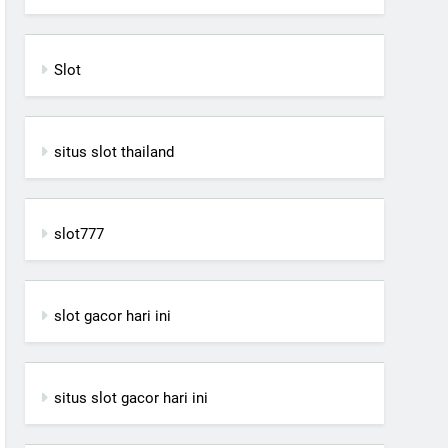
Slot
situs slot thailand
slot777
slot gacor hari ini
situs slot gacor hari ini