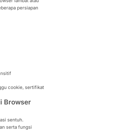
rowser lambat atau
eberapa persiapan
nsitif
u cookie, sertifikat
i Browser
asi sentuh.
n serta fungsi