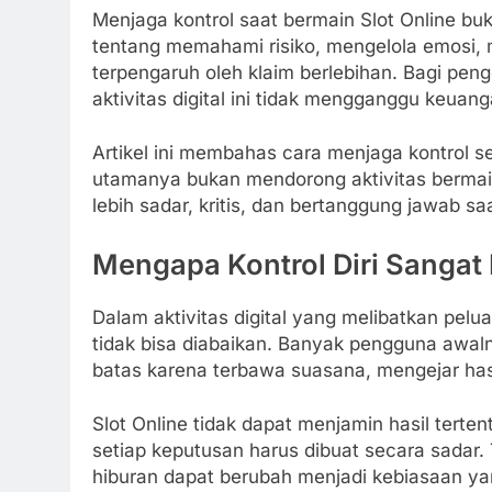
Menjaga kontrol saat bermain Slot Online bu
tentang memahami risiko, mengelola emosi,
terpengaruh oleh klaim berlebihan. Bagi peng
aktivitas digital ini tidak mengganggu keua
Artikel ini membahas cara menjaga kontrol sec
utamanya bukan mendorong aktivitas berma
lebih sadar, kritis, dan bertanggung jawab sa
Mengapa Kontrol Diri Sangat
Dalam aktivitas digital yang melibatkan peluan
tidak bisa diabaikan. Banyak pengguna awal
batas karena terbawa suasana, mengejar has
Slot Online tidak dapat menjamin hasil tert
setiap keputusan harus dibuat secara sadar.
hiburan dapat berubah menjadi kebiasaan ya