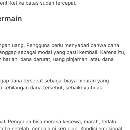
enti ketika batas sudah tercapai.
ermain
langan uang. Pengguna perlu menyadari bahwa dana
ianggap sebagai modal yang pasti kembali. Karena itu,
harian, dana darurat, uang pinjaman, atau dana
gap dana tersebut sebagai biaya hiburan yang
p kehilangan dana tersebut, sebaiknya tidak
ional. Pengguna bisa merasa kecewa, marah, terlalu
ncoba setelah mengalami kerugian. Kondisi emosional