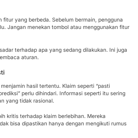
an fitur yang berbeda. Sebelum bermain, pengguna
ulu. Jangan menekan tombol atau menggunakan fitur
dar terhadap apa yang sedang dilakukan. Ini juga
membaca aturan.
ti
menjamin hasil tertentu. Klaim seperti “pasti
ediksi” perlu dihindari. Informasi seperti itu sering
 yang tidak rasional.
ih kritis terhadap klaim berlebihan. Mereka
dak bisa dipastikan hanya dengan mengikuti rumus