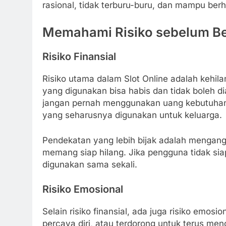
rasional, tidak terburu-buru, dan mampu berh
Memahami Risiko sebelum B
Risiko Finansial
Risiko utama dalam Slot Online adalah kehi
yang digunakan bisa habis dan tidak boleh d
jangan pernah menggunakan uang kebutuhan 
yang seharusnya digunakan untuk keluarga.
Pendekatan yang lebih bijak adalah mengang
memang siap hilang. Jika pengguna tidak sia
digunakan sama sekali.
Risiko Emosional
Selain risiko finansial, ada juga risiko emos
percaya diri, atau terdorong untuk terus me