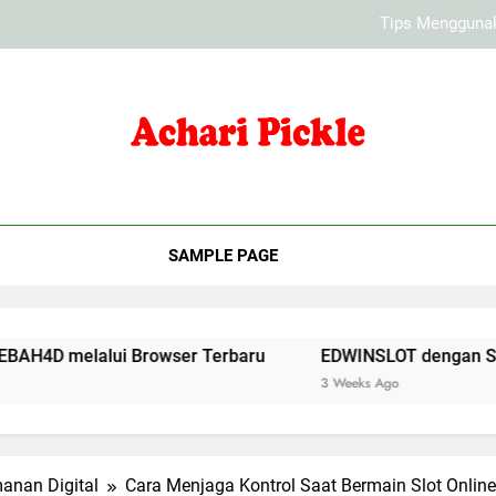
Tips Mengguna
EDWINSLOT dengan Sis
LEBAH4D dengan Sis
Tips Menggunakan
ari Pickle
lezatan Acar Khas India Dari Achari Pickle. Produk Autentik
Tips Mengguna
SAMPLE PAGE
EDWINSLOT dengan Sis
LEBAH4D dengan Sis
lui Browser Terbaru
EDWINSLOT dengan Sistem Akses 
3 Weeks Ago
manan Digital
Cara Menjaga Kontrol Saat Bermain Slot Online