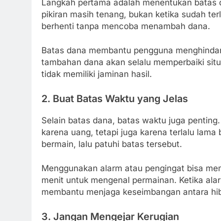
Langkah pertama adalah menentukan batas da
pikiran masih tenang, bukan ketika sudah ter
berhenti tanpa mencoba menambah dana.
Batas dana membantu pengguna menghindari 
tambahan dana akan selalu memperbaiki situa
tidak memiliki jaminan hasil.
2. Buat Batas Waktu yang Jelas
Selain batas dana, batas waktu juga penting
karena uang, tetapi juga karena terlalu lama
bermain, lalu patuhi batas tersebut.
Menggunakan alarm atau pengingat bisa me
menit untuk mengenal permainan. Ketika alarm
membantu menjaga keseimbangan antara hibura
3. Jangan Mengejar Kerugian