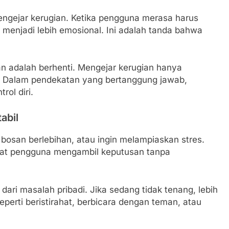
ngejar kerugian. Ketika pengguna merasa harus
menjadi lebih emosional. Ini adalah tanda bahwa
an adalah berhenti. Mengejar kerugian hanya
k. Dalam pendekatan yang bertanggung jawab,
rol diri.
abil
bosan berlebihan, atau ingin melampiaskan stres.
buat pengguna mengambil keputusan tanpa
 dari masalah pribadi. Jika sedang tidak tenang, lebih
seperti beristirahat, berbicara dengan teman, atau