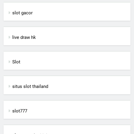
slot gacor
live draw hk
Slot
situs slot thailand
slot777