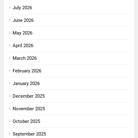
July 2026
June 2026
May 2026
April 2026
March 2026
February 2026
January 2026
December 2025
November 2025
October 2025
September 2025