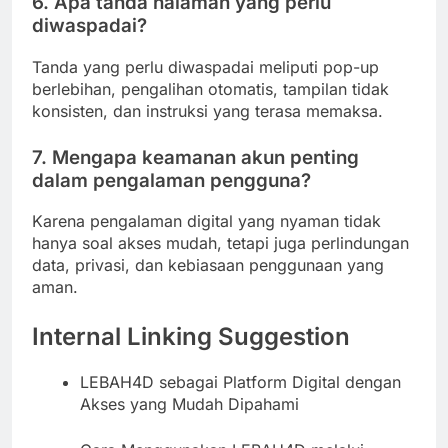
6. Apa tanda halaman yang perlu
diwaspadai?
Tanda yang perlu diwaspadai meliputi pop-up
berlebihan, pengalihan otomatis, tampilan tidak
konsisten, dan instruksi yang terasa memaksa.
7. Mengapa keamanan akun penting
dalam pengalaman pengguna?
Karena pengalaman digital yang nyaman tidak
hanya soal akses mudah, tetapi juga perlindungan
data, privasi, dan kebiasaan penggunaan yang
aman.
Internal Linking Suggestion
LEBAH4D sebagai Platform Digital dengan
Akses yang Mudah Dipahami