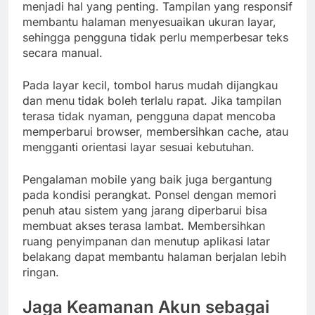
menjadi hal yang penting. Tampilan yang responsif
membantu halaman menyesuaikan ukuran layar,
sehingga pengguna tidak perlu memperbesar teks
secara manual.
Pada layar kecil, tombol harus mudah dijangkau
dan menu tidak boleh terlalu rapat. Jika tampilan
terasa tidak nyaman, pengguna dapat mencoba
memperbarui browser, membersihkan cache, atau
mengganti orientasi layar sesuai kebutuhan.
Pengalaman mobile yang baik juga bergantung
pada kondisi perangkat. Ponsel dengan memori
penuh atau sistem yang jarang diperbarui bisa
membuat akses terasa lambat. Membersihkan
ruang penyimpanan dan menutup aplikasi latar
belakang dapat membantu halaman berjalan lebih
ringan.
Jaga Keamanan Akun sebagai