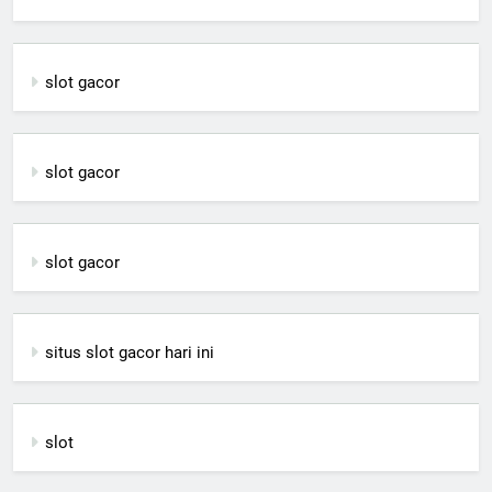
slot gacor
slot gacor
slot gacor
situs slot gacor hari ini
slot