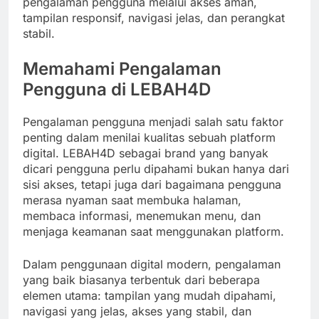
pengalaman pengguna melalui akses aman,
tampilan responsif, navigasi jelas, dan perangkat
stabil.
Memahami Pengalaman
Pengguna di LEBAH4D
Pengalaman pengguna menjadi salah satu faktor
penting dalam menilai kualitas sebuah platform
digital. LEBAH4D sebagai brand yang banyak
dicari pengguna perlu dipahami bukan hanya dari
sisi akses, tetapi juga dari bagaimana pengguna
merasa nyaman saat membuka halaman,
membaca informasi, menemukan menu, dan
menjaga keamanan saat menggunakan platform.
Dalam penggunaan digital modern, pengalaman
yang baik biasanya terbentuk dari beberapa
elemen utama: tampilan yang mudah dipahami,
navigasi yang jelas, akses yang stabil, dan