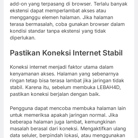
add-on yang terpasang di browser. Terlalu banyak
ekstensi dapat memperlambat akses atau
mengganggu elemen halaman. Jika halaman
terasa bermasalah, coba gunakan browser dalam
kondisi standar tanpa ekstensi yang tidak
diperlukan.
Pastikan Koneksi Internet Stabil
Koneksi internet menjadi faktor utama dalam
kenyamanan akses. Halaman yang sebenarnya
ringan tetap bisa terasa lambat jika jaringan tidak
stabil. Karena itu, sebelum membuka LEBAH4D,
pastikan koneksi berjalan dengan baik.
Pengguna dapat mencoba membuka halaman lain
untuk memeriksa apakah jaringan normal. Jika
beberapa halaman juga lambat, kemungkinan
masalah berasal dari koneksi. Mengaktifkan ulang
data seluler, berpindah lokasi, atau menggunakan