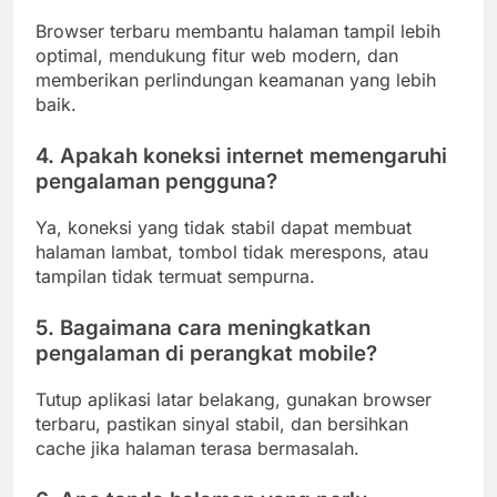
Browser terbaru membantu halaman tampil lebih
optimal, mendukung fitur web modern, dan
memberikan perlindungan keamanan yang lebih
baik.
4. Apakah koneksi internet memengaruhi
pengalaman pengguna?
Ya, koneksi yang tidak stabil dapat membuat
halaman lambat, tombol tidak merespons, atau
tampilan tidak termuat sempurna.
5. Bagaimana cara meningkatkan
pengalaman di perangkat mobile?
Tutup aplikasi latar belakang, gunakan browser
terbaru, pastikan sinyal stabil, dan bersihkan
cache jika halaman terasa bermasalah.