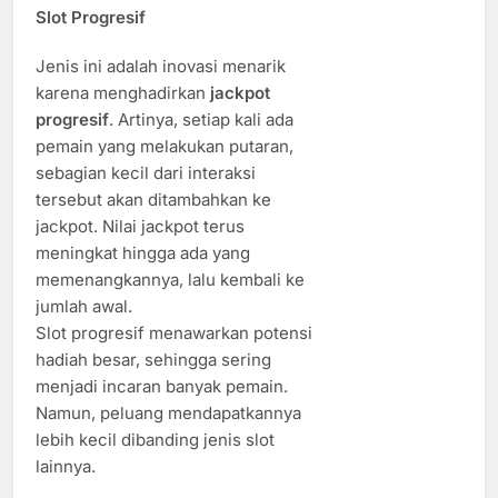
Slot Progresif
Jenis ini adalah inovasi menarik
karena menghadirkan
jackpot
progresif
. Artinya, setiap kali ada
pemain yang melakukan putaran,
sebagian kecil dari interaksi
tersebut akan ditambahkan ke
jackpot. Nilai jackpot terus
meningkat hingga ada yang
memenangkannya, lalu kembali ke
jumlah awal.
Slot progresif menawarkan potensi
hadiah besar, sehingga sering
menjadi incaran banyak pemain.
Namun, peluang mendapatkannya
lebih kecil dibanding jenis slot
lainnya.