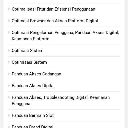
Optimalisasi Fitur dan Efisiensi Penggunaan
Optimasi Browser dan Akses Platform Digital
Optimasi Pengalaman Pengguna, Panduan Akses Digital,
Keamanan Platform
Optimasi Sistem
Optimisasi Sistem
Panduan Akses Cadangan
Panduan Akses Digital
Panduan Akses, Troubleshooting Digital, Keamanan
Pengguna
Panduan Bermain Slot
Panduan Brand Digital