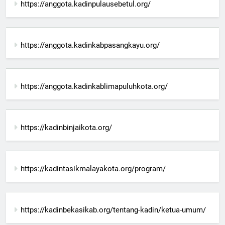
https://anggota.kadinpulausebetul.org/
https://anggota.kadinkabpasangkayu.org/
https://anggota.kadinkablimapuluhkota.org/
https://kadinbinjaikota.org/
https://kadintasikmalayakota.org/program/
https://kadinbekasikab.org/tentang-kadin/ketua-umum/