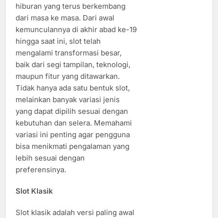
hiburan yang terus berkembang
dari masa ke masa. Dari awal
kemunculannya di akhir abad ke-19
hingga saat ini, slot telah
mengalami transformasi besar,
baik dari segi tampilan, teknologi,
maupun fitur yang ditawarkan.
Tidak hanya ada satu bentuk slot,
melainkan banyak variasi jenis
yang dapat dipilih sesuai dengan
kebutuhan dan selera. Memahami
variasi ini penting agar pengguna
bisa menikmati pengalaman yang
lebih sesuai dengan
preferensinya.
Slot Klasik
Slot klasik adalah versi paling awal