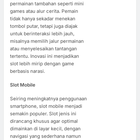
permainan tambahan seperti mini
games atau alur cerita. Pemain
tidak hanya sekadar menekan
tombol putar, tetapi juga diajak
untuk berinteraksi lebih jauh,
misalnya memilih jalur permainan
atau menyelesaikan tantangan
tertentu. Inovasi ini menjadikan
slot lebih mirip dengan game
berbasis narasi.
Slot Mobile
Seiring meningkatnya penggunaan
smartphone, slot mobile menjadi
semakin populer. Slot jenis ini
dirancang khusus agar optimal
dimainkan di layar kecil, dengan
navigasi yang sederhana namun