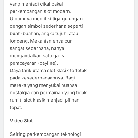
yang menjadi cikal bakal
perkembangan slot modern.
Umumnya memiliki
tiga gulungan
dengan simbol sederhana seperti
buah-buahan, angka tujuh, atau
lonceng. Mekanismenya pun
sangat sederhana, hanya
mengandalkan satu garis
pembayaran (payline).
Daya tarik utama slot klasik terletak
pada kesederhanaannya. Bagi
mereka yang menyukai nuansa
nostalgia dan permainan yang tidak
rumit, slot klasik menjadi pilihan
tepat.
Video Slot
Seiring perkembangan teknologi