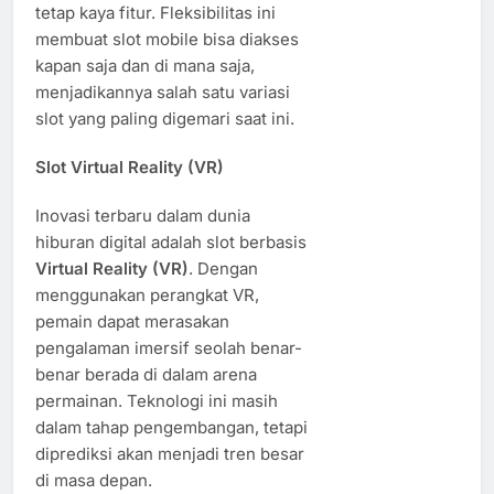
tetap kaya fitur. Fleksibilitas ini
membuat slot mobile bisa diakses
kapan saja dan di mana saja,
menjadikannya salah satu variasi
slot yang paling digemari saat ini.
Slot Virtual Reality (VR)
Inovasi terbaru dalam dunia
hiburan digital adalah slot berbasis
Virtual Reality (VR)
. Dengan
menggunakan perangkat VR,
pemain dapat merasakan
pengalaman imersif seolah benar-
benar berada di dalam arena
permainan. Teknologi ini masih
dalam tahap pengembangan, tetapi
diprediksi akan menjadi tren besar
di masa depan.