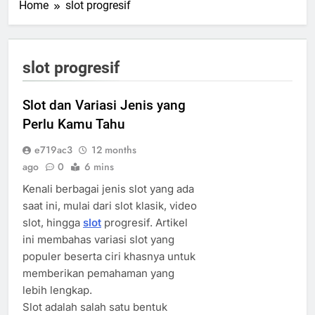
Home
slot progresif
slot progresif
Slot dan Variasi Jenis yang
Perlu Kamu Tahu
e719ac3
12 months
ago
0
6 mins
Kenali berbagai jenis slot yang ada
saat ini, mulai dari slot klasik, video
slot, hingga
slot
progresif. Artikel
ini membahas variasi slot yang
populer beserta ciri khasnya untuk
memberikan pemahaman yang
lebih lengkap.
Slot adalah salah satu bentuk