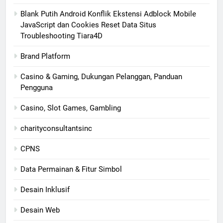
Blank Putih Android Konflik Ekstensi Adblock Mobile
JavaScript dan Cookies Reset Data Situs
Troubleshooting Tiara4D
Brand Platform
Casino & Gaming, Dukungan Pelanggan, Panduan
Pengguna
Casino, Slot Games, Gambling
charityconsultantsinc
CPNS
Data Permainan & Fitur Simbol
Desain Inklusif
Desain Web