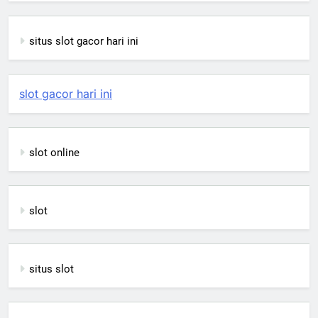
situs slot gacor hari ini
slot gacor hari ini
slot online
slot
situs slot