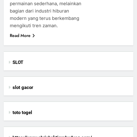
permainan sederhana, melainkan
bagian dari industri hiburan
modern yang terus berkembang
mengikuti tren zaman.
Read More
SLOT
slot gacor
toto togel