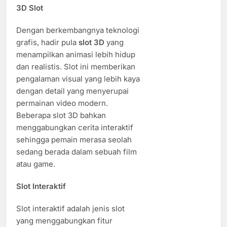
3D Slot
Dengan berkembangnya teknologi
grafis, hadir pula
slot 3D
yang
menampilkan animasi lebih hidup
dan realistis. Slot ini memberikan
pengalaman visual yang lebih kaya
dengan detail yang menyerupai
permainan video modern.
Beberapa slot 3D bahkan
menggabungkan cerita interaktif
sehingga pemain merasa seolah
sedang berada dalam sebuah film
atau game.
Slot Interaktif
Slot interaktif adalah jenis slot
yang menggabungkan fitur