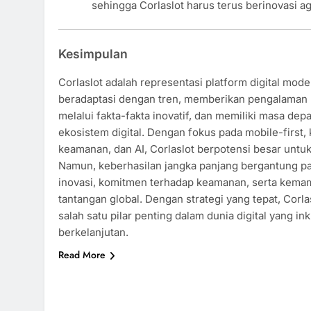
sehingga Corlaslot harus terus berinovasi aga
Kesimpulan
Corlaslot adalah representasi platform digital mo
beradaptasi dengan tren, memberikan pengalama
melalui fakta-fakta inovatif, dan memiliki masa de
ekosistem digital. Dengan fokus pada mobile-first, 
keamanan, dan AI, Corlaslot berpotensi besar untu
Namun, keberhasilan jangka panjang bergantung pa
inovasi, komitmen terhadap keamanan, serta kem
tantangan global. Dengan strategi yang tepat, Corla
salah satu pilar penting dalam dunia digital yang ink
berkelanjutan.
Read More