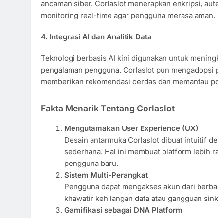
ancaman siber. Corlaslot menerapkan enkripsi, aute
monitoring real-time agar pengguna merasa aman.
4.
Integrasi AI dan Analitik Data
Teknologi berbasis AI kini digunakan untuk mening
pengalaman pengguna. Corlaslot pun mengadopsi p
memberikan rekomendasi cerdas dan memantau pola
Fakta Menarik Tentang Corlaslot
Mengutamakan User Experience (UX)
Desain antarmuka Corlaslot dibuat intuitif d
sederhana. Hal ini membuat platform lebih 
pengguna baru.
Sistem Multi-Perangkat
Pengguna dapat mengakses akun dari berbag
khawatir kehilangan data atau gangguan sink
Gamifikasi sebagai DNA Platform