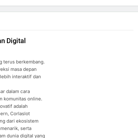
n Digital
ng terus berkembang.
oyeksi masa depan
ebih interaktif dan
ar dalam cara
n komunitas online.
ovatif adalah
rn, Corlaslot
ng dari ekosistem
a menarik, serta
m dunia digital yang