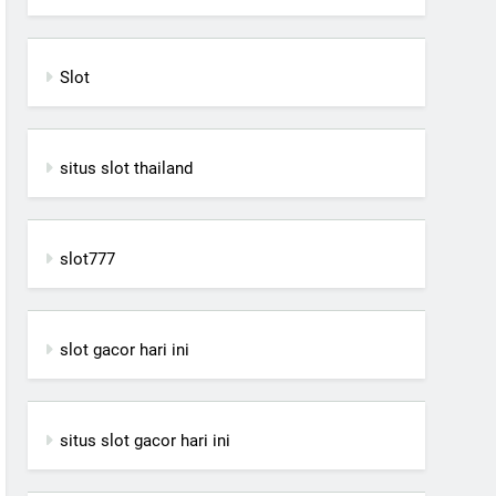
Slot
situs slot thailand
slot777
slot gacor hari ini
situs slot gacor hari ini