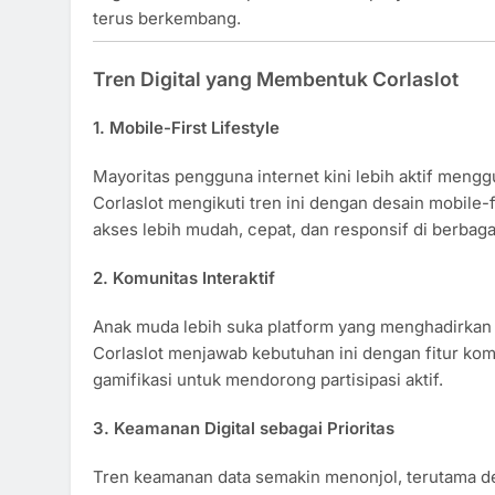
terus berkembang.
Tren Digital yang Membentuk Corlaslot
1.
Mobile-First Lifestyle
Mayoritas pengguna internet kini lebih aktif meng
Corlaslot mengikuti tren ini dengan desain mobile
akses lebih mudah, cepat, dan responsif di berbaga
2.
Komunitas Interaktif
Anak muda lebih suka platform yang menghadirkan r
Corlaslot menjawab kebutuhan ini dengan fitur kom
gamifikasi untuk mendorong partisipasi aktif.
3.
Keamanan Digital sebagai Prioritas
Tren keamanan data semakin menonjol, terutama 