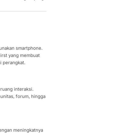
gunakan smartphone.
-first yang membuat
i perangkat.
uang interaksi.
unitas, forum, hingga
dengan meningkatnya