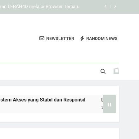
kan LEBAH4D melalui Browser Terbaru
tem Akses yang Stabil dan Responsif
tem Akses yang Stabil dan Responsif
NEWSLETTER
RANDOM NEWS
 EDWINSLOT melalui Browser Terbaru
 Dengan Rasa Yang Menggugah Selera.
kan LEBAH4D melalui Browser Terbaru
tem Akses yang Stabil dan Responsif
tem Akses yang Stabil dan Responsif
yang Stabil dan Responsif
LEBAH4D dengan Sistem Akse
3 Weeks Ago