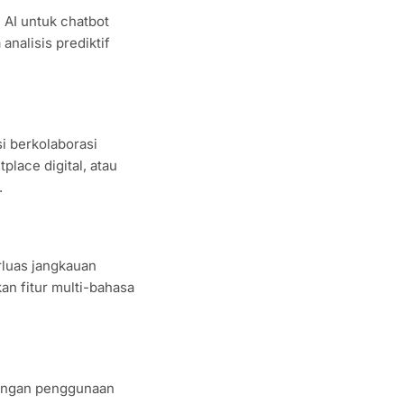
AI untuk chatbot
analisis prediktif
si berkolaborasi
place digital, atau
.
rluas jangkauan
an fitur multi-bahasa
ngan penggunaan