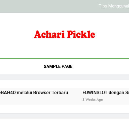
Tips Mengguna
EDWINSLOT dengan Sis
LEBAH4D dengan Sis
Tips Menggunakan
ari Pickle
lezatan Acar Khas India Dari Achari Pickle. Produk Autentik
Tips Mengguna
SAMPLE PAGE
EDWINSLOT dengan Sis
LEBAH4D dengan Sis
lui Browser Terbaru
EDWINSLOT dengan Sistem Akses 
3 Weeks Ago