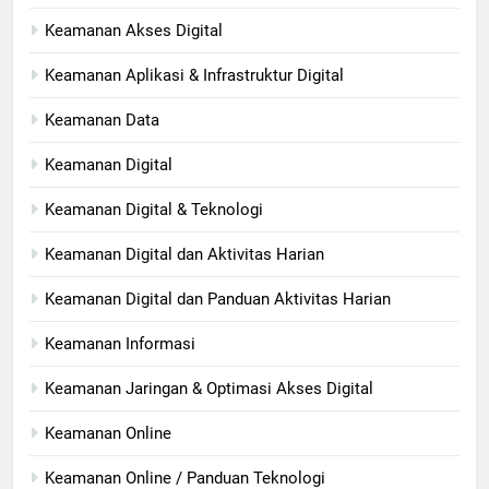
Keamanan Akses Digital
Keamanan Aplikasi & Infrastruktur Digital
Keamanan Data
Keamanan Digital
Keamanan Digital & Teknologi
Keamanan Digital dan Aktivitas Harian
Keamanan Digital dan Panduan Aktivitas Harian
Keamanan Informasi
Keamanan Jaringan & Optimasi Akses Digital
Keamanan Online
Keamanan Online / Panduan Teknologi