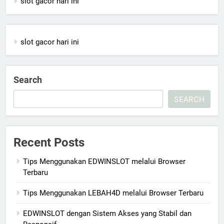
slot gacor hari ini
slot gacor hari ini
Search
SEARCH
Recent Posts
Tips Menggunakan EDWINSLOT melalui Browser
Terbaru
Tips Menggunakan LEBAH4D melalui Browser Terbaru
EDWINSLOT dengan Sistem Akses yang Stabil dan