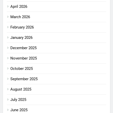
April 2026
March 2026
February 2026
January 2026
December 2025
November 2025
October 2025
September 2025
August 2025
July 2025
June 2025