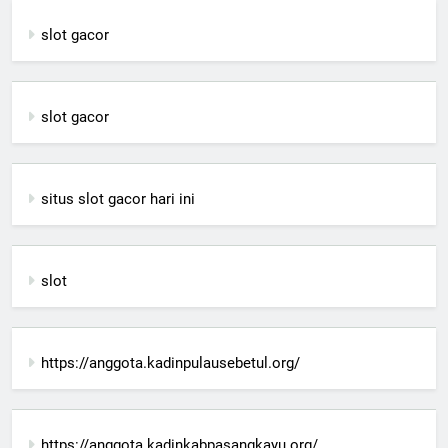
slot gacor
slot gacor
situs slot gacor hari ini
slot
https://anggota.kadinpulausebetul.org/
https://anggota.kadinkabpasangkayu.org/