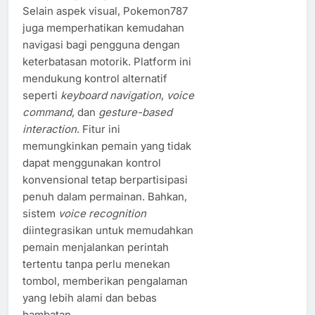
Selain aspek visual, Pokemon787
juga memperhatikan kemudahan
navigasi bagi pengguna dengan
keterbatasan motorik. Platform ini
mendukung kontrol alternatif
seperti
keyboard navigation
,
voice
command
, dan
gesture-based
interaction
. Fitur ini
memungkinkan pemain yang tidak
dapat menggunakan kontrol
konvensional tetap berpartisipasi
penuh dalam permainan. Bahkan,
sistem
voice recognition
diintegrasikan untuk memudahkan
pemain menjalankan perintah
tertentu tanpa perlu menekan
tombol, memberikan pengalaman
yang lebih alami dan bebas
hambatan.