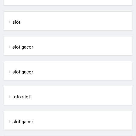
slot
slot gacor
slot gacor
toto slot
slot gacor