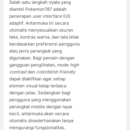
Salah satu langkah nyata yang
diambil Pokemon787 adalah
penerapan
user interface
(UI)
adaptif. Antarmuka ini secara
otomatis menyesuaikan ukuran
teks, kontras warna, dan tata letak
berdasarkan preferensi pengguna
atau jenis perangkat yang
digunakan. Bagi pemain dengan
gangguan penglihatan, mode
high
contrast
dan
colorblind-friendly
dapat diaktifkan agar setiap
elemen visual tetap terbaca
dengan jelas. Sedangkan bagi
pengguna yang menggunakan
perangkat mobile dengan layar
kecil, antarmuka akan secara
otomatis disederhanakan tanpa
mengurangi fungsionalitas.