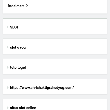
Read More
SLOT
slot gacor
toto togel
https://www.shrishaktigrahudyog.com/
situs slot online