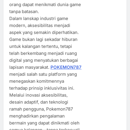
orang dapat menikmati dunia game
tanpa batasan.
Dalam lanskap industri game
modern, aksesibilitas menjadi
aspek yang semakin diperhatikan.
Game bukan lagi sekadar hiburan
untuk kalangan tertentu, tetapi
telah berkembang menjadi ruang
digital yang menyatukan berbagai
lapisan masyarakat.
POKEMON787
menjadi salah satu platform yang
menegaskan komitmennya
terhadap prinsip inklusivitas ini.
Melalui inovasi aksesibilitas,
desain adaptif, dan teknologi
ramah pengguna, Pokemon787
menghadirkan pengalaman
bermain yang dapat dinikmati oleh
semua kalangan—tanpa terkecuali.