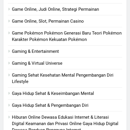
Game Online, Judi Online, Strategi Permainan
Game Online, Slot, Permainan Casino
Game Pokémon Pokémon Generasi Baru Teori Pokémon
Karakter Pokémon Kekuatan Pokémon
Gaming & Entertainment
Gaming & Virtual Universe
Gaming Sehat Kesehatan Mental Pengembangan Diri
Lifestyle
Gaya Hidup Sehat & Keseimbangan Mental
Gaya Hidup Sehat & Pengembangan Diri
Hiburan Online Dewasa Edukasi Internet & Literasi
Digital Keamanan dan Privasi Online Gaya Hidup Digital
Dewasa Panduan Pengguna Internet