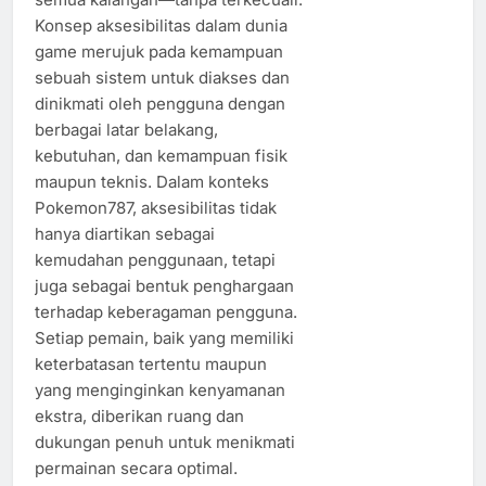
Konsep aksesibilitas dalam dunia
game merujuk pada kemampuan
sebuah sistem untuk diakses dan
dinikmati oleh pengguna dengan
berbagai latar belakang,
kebutuhan, dan kemampuan fisik
maupun teknis. Dalam konteks
Pokemon787, aksesibilitas tidak
hanya diartikan sebagai
kemudahan penggunaan, tetapi
juga sebagai bentuk penghargaan
terhadap keberagaman pengguna.
Setiap pemain, baik yang memiliki
keterbatasan tertentu maupun
yang menginginkan kenyamanan
ekstra, diberikan ruang dan
dukungan penuh untuk menikmati
permainan secara optimal.