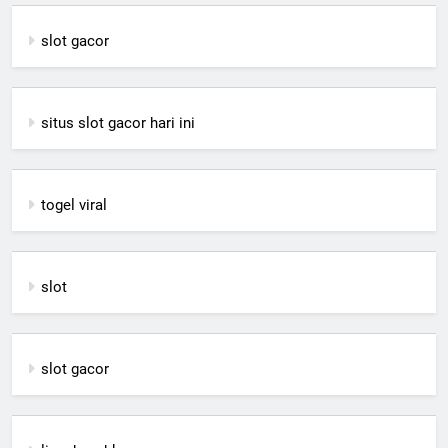
slot gacor
situs slot gacor hari ini
togel viral
slot
slot gacor