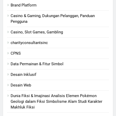
Brand Platform
Casino & Gaming, Dukungan Pelanggan, Panduan
Pengguna
Casino, Slot Games, Gambling
charityconsultantsinc
CPNS
Data Permainan & Fitur Simbol
Desain Inklusif
Desain Web
Dunia Fiksi & Imajinasi Analisis Elemen Pokémon
Geologi dalam Fiksi Simbolisme Alam Studi Karakter
Makhluk Fiksi