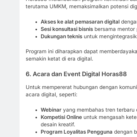
terutama UMKM, memaksimalkan potensi digi
Akses ke alat pemasaran digital
dengan
Sesi konsultasi bisnis
bersama mentor p
Dukungan teknis
untuk mengintegrasika
Program ini diharapkan dapat memberdayak
semakin ketat di era digital.
6.
Acara dan Event Digital Horas88
Untuk mempererat hubungan dengan komunit
acara digital, seperti:
Webinar
yang membahas tren terbaru di
Kompetisi Online
untuk mengasah keter
desain kreatif.
Program Loyalitas Pengguna
dengan be