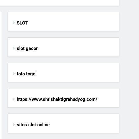
SLOT
slot gacor
toto togel
https://www.shrishaktigrahudyog.com/
situs slot online