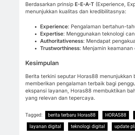
Berdasarkan prinsip
E-E-A-T
(Experience, Exp
menunjukkan kualitas dan kredibilitasnya:
Experience
: Pengalaman bertahun-tahu
Expertise
: Menggunakan teknologi cang
Authoritativeness
: Mendapat pengakuan
Trustworthiness
: Menjamin keamanan d
Kesimpulan
Berita terkini seputar Horas88 menunjukkan b
memberikan pengalaman terbaik bagi pengguna
ekspansi layanan, Horas88 membuktikan ba
yang relevan dan tepercaya.
Tagged:
berita terbaru Horas88
HORAS88
layanan digital
teknologi digital
update p