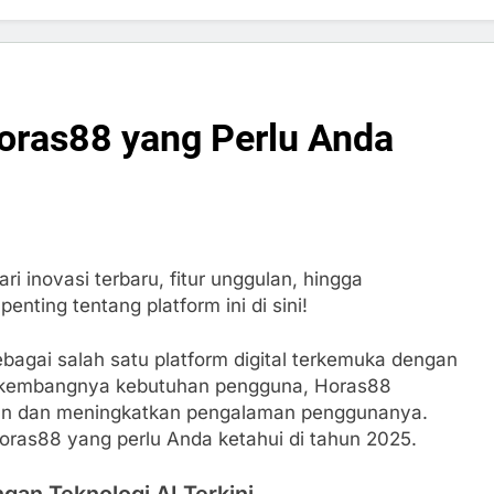
Horas88 yang Perlu Anda
ri inovasi terbaru, fitur unggulan, hingga
ting tentang platform ini di sini!
bagai salah satu platform digital terkemuka dengan
erkembangnya kebutuhan pengguna, Horas88
van dan meningkatkan pengalaman penggunanya.
 Horas88 yang perlu Anda ketahui di tahun 2025.
gan Teknologi AI Terkini