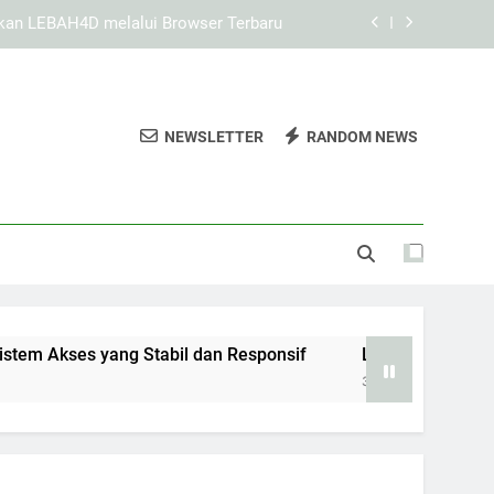
kan LEBAH4D melalui Browser Terbaru
tem Akses yang Stabil dan Responsif
tem Akses yang Stabil dan Responsif
NEWSLETTER
RANDOM NEWS
 EDWINSLOT melalui Browser Terbaru
 Dengan Rasa Yang Menggugah Selera.
kan LEBAH4D melalui Browser Terbaru
tem Akses yang Stabil dan Responsif
tem Akses yang Stabil dan Responsif
yang Stabil dan Responsif
LEBAH4D dengan Sistem Akse
3 Weeks Ago