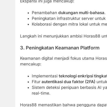
Ekspansi ini juga mencakup:
Penambahan
dukungan multi-bahasa
.
Peningkatan infrastruktur server untuk
Kolaborasi dengan mitra lokal untuk m
Langkah ini menunjukkan ambisi Horas88 untuk
3.
Peningkatan Keamanan Platform
Keamanan digital menjadi fokus utama Hora
mencakup:
Implementasi
teknologi enkripsi tingkat
Fitur
autentikasi dua faktor (2FA)
untuk
Sistem deteksi penipuan berbasis AI 
real-time.
Horas88 memastikan bahwa pengguna dapat m