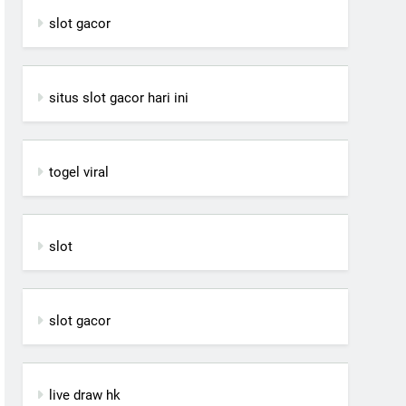
slot gacor
situs slot gacor hari ini
togel viral
slot
slot gacor
live draw hk