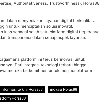
ertise, Authoritativeness, Trustworthiness), Horas88
n dalam menyediakan layanan digital berkualitas.
gih untuk menciptakan solusi inovatif.
 luas sebagai salah satu platform digital terpercaya.
an transparansi dalam setiap aspek layanan.
agaimana platform ini terus berinovasi untuk
nya. Dari integrasi teknologi terbaru hingga
hwa mereka berkomitmen untuk menjadi platform
informasi terkini Horas88
inovasi Horas88
latform Horas88