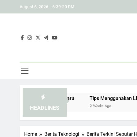
Skip
August 6, 2026
6:39:21 PM
to
content
Ach
Rasakan Ke
alui Browser Terbaru
Tips Menggunakan LEBAH4D mela
2 Weeks Ago
HEADLINES
Home
Berita Teknologi
Berita Terkini Seputar