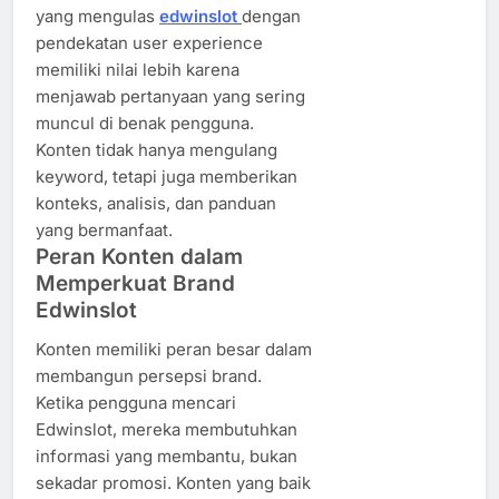
yang mengulas
edwinslot
dengan
pendekatan user experience
memiliki nilai lebih karena
menjawab pertanyaan yang sering
muncul di benak pengguna.
Konten tidak hanya mengulang
keyword, tetapi juga memberikan
konteks, analisis, dan panduan
yang bermanfaat.
Peran Konten dalam
Memperkuat Brand
Edwinslot
Konten memiliki peran besar dalam
membangun persepsi brand.
Ketika pengguna mencari
Edwinslot, mereka membutuhkan
informasi yang membantu, bukan
sekadar promosi. Konten yang baik