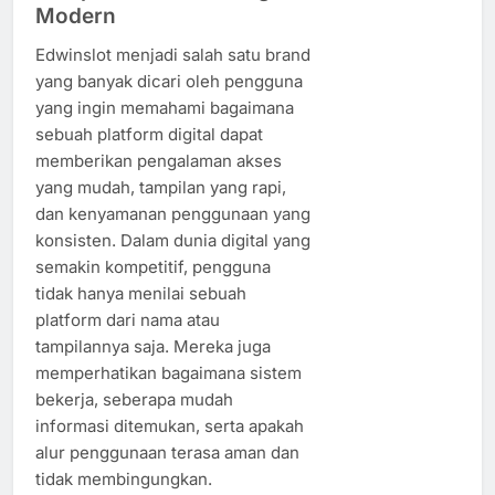
Modern
Edwinslot menjadi salah satu brand
yang banyak dicari oleh pengguna
yang ingin memahami bagaimana
sebuah platform digital dapat
memberikan pengalaman akses
yang mudah, tampilan yang rapi,
dan kenyamanan penggunaan yang
konsisten. Dalam dunia digital yang
semakin kompetitif, pengguna
tidak hanya menilai sebuah
platform dari nama atau
tampilannya saja. Mereka juga
memperhatikan bagaimana sistem
bekerja, seberapa mudah
informasi ditemukan, serta apakah
alur penggunaan terasa aman dan
tidak membingungkan.