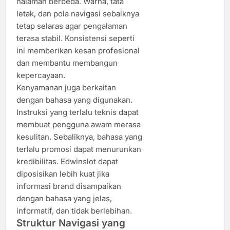
halaman berbeda. Warna, tata
letak, dan pola navigasi sebaiknya
tetap selaras agar pengalaman
terasa stabil. Konsistensi seperti
ini memberikan kesan profesional
dan membantu membangun
kepercayaan.
Kenyamanan juga berkaitan
dengan bahasa yang digunakan.
Instruksi yang terlalu teknis dapat
membuat pengguna awam merasa
kesulitan. Sebaliknya, bahasa yang
terlalu promosi dapat menurunkan
kredibilitas. Edwinslot dapat
diposisikan lebih kuat jika
informasi brand disampaikan
dengan bahasa yang jelas,
informatif, dan tidak berlebihan.
Struktur Navigasi yang