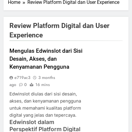
Home
Review Platform Digital dan User Experience
Review Platform Digital dan User
Experience
Mengulas Edwinslot dari Sisi
Desain, Akses, dan
Kenyamanan Pengguna
e719ac3
3 months
ago
0
16 mins
Edwinslot diulas dari sisi desain,
akses, dan kenyamanan pengguna
untuk memahami kualitas platform
digital yang jelas dan tepercaya.
Edwinslot dalam
Perspektif Platform Digital