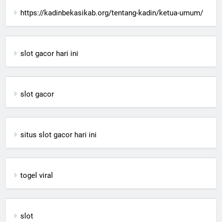
https://kadinbekasikab.org/tentang-kadin/ketua-umum/
slot gacor hari ini
slot gacor
situs slot gacor hari ini
togel viral
slot