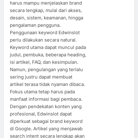
harus mampu menjelaskan brand
secara lengkap, mulai dari akses,
desain, sistem, keamanan, hingga
pengalaman pengguna.
Penggunaan keyword Edwinslot
perlu dilakukan secara natural.
Keyword utama dapat muncul pada
judul, pembuka, beberapa heading,
isi artikel, FAQ, dan kesimpulan.
Namun, pengulangan yang terlalu
sering justru dapat membuat
artikel terasa tidak nyaman dibaca.
Fokus utama tetap harus pada
manfaat informasi bagi pembaca.
Dengan pendekatan konten yang
profesional, Edwinslot dapat
diperkuat sebagai brand keyword
di Google. Artikel yang menjawab
search intent secara lengkap akan