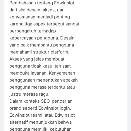
Pembahasan tentang Edwinslot
dari sisi desain, akses, dan
kenyamanan menjadi penting
karena tiga aspek tersebut sangat
berpengaruh terhadap
kepercayaan pengguna. Desain
yang baik membantu pengguna
memahami struktur platform.
Akses yang jelas membuat
pengguna tidak kesulitan saat
membuka layanan. Kenyamanan
penggunaan menentukan apakah
pengguna merasa terbantu atau
justru merasa ragu.
Dalam konteks SEO, pencarian
brand seperti Edwinslot login,
Edwinslot resmi, atau Edwinslot
alternatif menunjukkan bahwa
pengguna memiliki kebutuhan