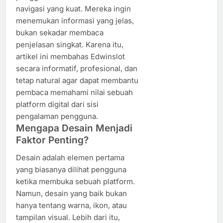
navigasi yang kuat. Mereka ingin
menemukan informasi yang jelas,
bukan sekadar membaca
penjelasan singkat. Karena itu,
artikel ini membahas Edwinslot
secara informatif, profesional, dan
tetap natural agar dapat membantu
pembaca memahami nilai sebuah
platform digital dari sisi
pengalaman pengguna.
Mengapa Desain Menjadi
Faktor Penting?
Desain adalah elemen pertama
yang biasanya dilihat pengguna
ketika membuka sebuah platform.
Namun, desain yang baik bukan
hanya tentang warna, ikon, atau
tampilan visual. Lebih dari itu,